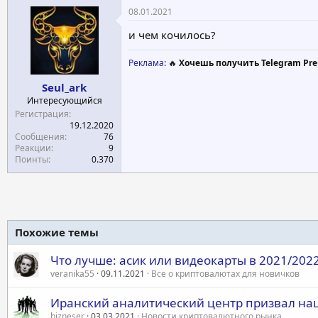
08.01.2021
и чем кочилось?
Реклама
: 🔥
Хочешь получить Telegram Pre
Seul_ark
Интересующийся
Регистрация
19.12.2020
Сообщения
76
Реакции
9
Поинты
0.370
Похожие темы
Что лучше: асик или видеокарты в 2021/2022
veranika55
09.11.2021
Все о криптовалютах для новичков
Иранский аналитический центр призвал на
bizneser
03.03.2021
Новости криптовалютного рынка