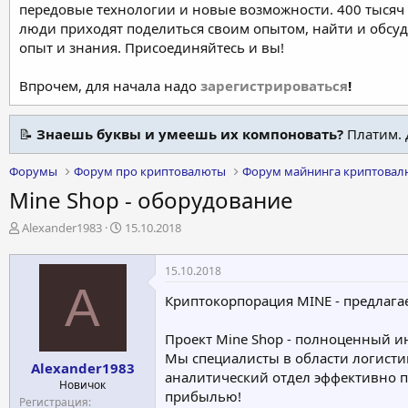
передовые технологии и новые возможности. 400 тысяч 
люди приходят поделиться своим опытом, найти и обсу
опыт и знания. Присоединяйтесь и вы!
Впрочем, для начала надо
зарегистрироваться
!
📝
Знаешь буквы и умеешь их компоновать?
Платим. 
Форумы
Форум про криптовалюты
Форум майнинга криптовал
Mine Shop - оборудование
А
Д
Alexander1983
15.10.2018
в
а
т
т
15.10.2018
о
а
A
р
н
Криптокорпорация MINE - предлага
т
а
е
ч
Проект Mine Shop - полноценный и
м
а
Мы специалисты в области логисти
ы
л
Alexander1983
а
аналитический отдел эффективно п
Новичок
прибылью!
Регистрация