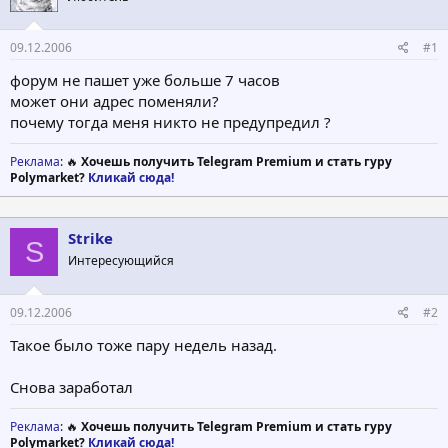
т
а
е
ч
09.12.2006
#1
м
а
ы
л
форум не пашет уже больше 7 часов
а
может они адрес поменяли?
почему тогда меня никто не предупредил ?
Реклама
: 🔥
Хочешь получить Telegram Premium и стать гуру
Polymarket?
Кликай сюда!
Strike
S
Интересующийся
09.12.2006
#2
Такое было тоже пару недель назад.
Снова заработал
Реклама
: 🔥
Хочешь получить Telegram Premium и стать гуру
Polymarket?
Кликай сюда!