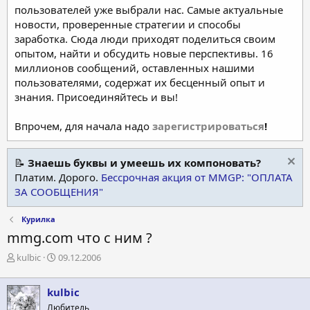
пользователей уже выбрали нас. Самые актуальные
новости, проверенные стратегии и способы
заработка. Сюда люди приходят поделиться своим
опытом, найти и обсудить новые перспективы. 16
миллионов сообщений, оставленных нашими
пользователями, содержат их бесценный опыт и
знания. Присоединяйтесь и вы!
Впрочем, для начала надо
зарегистрироваться
!
📝
Знаешь буквы и умеешь их компоновать?
Платим. Дорого.
Бессрочная акция от MMGP: "ОПЛАТА
ЗА СООБЩЕНИЯ"
Курилка
mmg.com что с ним ?
А
Д
kulbic
09.12.2006
в
а
т
т
kulbic
о
а
р
н
Любитель