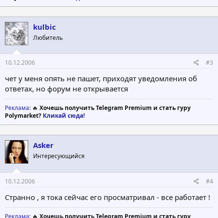
kulbic
Любитель
10.12.2006
#3
чет у меня опять не пашет, приходят уведомления об
ответах, но форум не открывается
Реклама
: 🔥
Хочешь получить Telegram Premium и стать гуру
Polymarket?
Кликай сюда!
Asker
Интересующийся
10.12.2006
#4
Cтранно , я тока сейчас его просматривал - все работает !
Реклама
: 🔥
Хочешь получить Telegram Premium и стать гуру