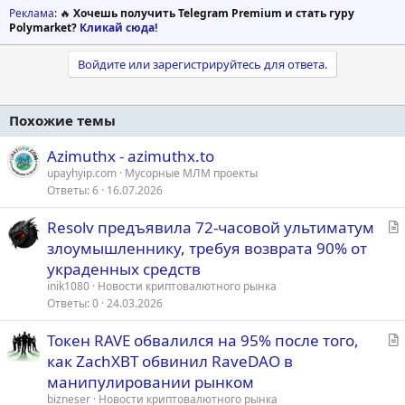
Реклама
: 🔥
Хочешь получить Telegram Premium и стать гуру
Polymarket?
Кликай сюда!
Войдите или зарегистрируйтесь для ответа.
Похожие темы
Azimuthx - azimuthx.to
upayhyip.com
Мусорные МЛМ проекты
Ответы
6
16.07.2026
С
Resolv предъявила 72-часовой ультиматум
т
злоумышленнику, требуя возврата 90% от
а
украденных средств
т
inik1080
Новости криптовалютного рынка
ь
Ответы
0
24.03.2026
я
С
Токен RAVE обвалился на 95% после того,
т
как ZachXBT обвинил RaveDAO в
а
манипулировании рынком
т
bizneser
Новости криптовалютного рынка