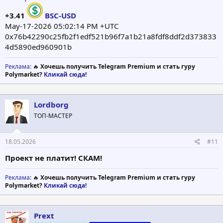
+3.41
BSC-USD
May-17-2026 05:02:14 PM +UTC
0x76b42290c25fb2f1edf521b96f7a1b21a8fdf8ddf2d373833
4d5890ed960901b
Реклама
: 🔥
Хочешь получить Telegram Premium и стать гуру
Polymarket?
Кликай сюда!
Lordborg
ТОП-МАСТЕР
18.05.2026
#11
Проект не платит! СКАМ!
Реклама
: 🔥
Хочешь получить Telegram Premium и стать гуру
Polymarket?
Кликай сюда!
Prext