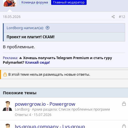
Команда форума
Главный модератор
18.05.2026
#12
Lordborg написал(а):
Проект не платит! СКАМ!
В проблемные.
Реклама
: 🔥
Хочешь получить Telegram Premium и стать гуру
Polymarket?
Кликай сюда!
В этой теме нельзя размещать новые ответы.
Похожие темы
З
powergrow.io - Powergrow
а
Lordborg
Архив раздела: Список проблемных программ
Ответы
4
15.07.2026
к
р
З
lys-group.company - Lys-group