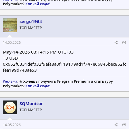
Polymarket?
Кликай сюда!
sergo1964
ТОП-МАСТЕР
14.05.2026
#4
May-14-2026 03:14:15 PM UTC+03
+3 USDT
0x652f0331def032f9afa8a0f119179ad1f747e66845bec862fc
fea199d743ae53
Реклама
: 🔥
Хочешь получить Telegram Premium и стать гуру
Polymarket?
Кликай сюда!
SQMonitor
ТОП-МАСТЕР
14.05.2026
#5