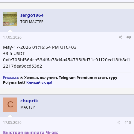
sergo1964
ТОП-МАСТЕР
17.05.2026
#9
May-17-2026 01:16:54 PM UTC+03
+3.5 USDT
0xfe705bf564cb534f6a78d4a454735f8d71c91f20ed18fb8d1
2217dea9dcd53d2
Реклама
: 🔥
Хочешь получить Telegram Premium и стать гуру
Polymarket?
Кликай сюда!
chuprik
C
МАСТЕР
17.05.2026
#10
Быстрая выплата %-ов: