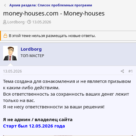
Архив раздела: Список проблемных программ
money-houses.com - Money-houses
А
Д
Lordborg
13.05.2026
в
а
т
т
В этой теме нельзя размещать новые ответы.
о
а
р
н
Lordborg
т
а
е
ч
ТОП-МАСТЕР
м
а
ы
л
а
13.05.2026
#1
Тема создана для ознакомления и не является призывом
к каким-либо действиям.
Вся ответственность за сохранность ваших денег лежит
только на вас.
Я не несу ответственности за ваши решения!
Я не админ / владелец сайта
Старт был 12.05.2026 года