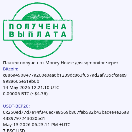
Платёж получен от Money House для sqmonitor через
Bitcoin:
c886a4908477a200e0aa6b1239dc863f057ad2af735cfcaae9
998a665e61eb6b
14 May 2026 12:21:10 UTC
0.00006 BTC (~$4.76)
USDT-BEP20:
0x250ed77d7e14f346ec7e8569b807fab582b43bac4e4e26a8
43897972430305d1
May-13-2026 06:23:11 PM +UTC
7 BSC-USD