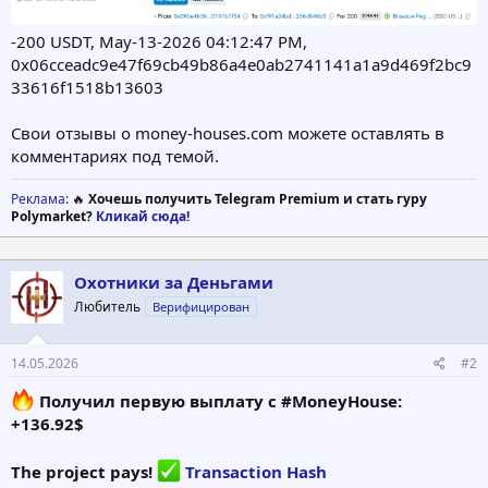
-200 USDT, May-13-2026 04:12:47 PM,
0x06cceadc9e47f69cb49b86a4e0ab2741141a1a9d469f2bc9
33616f1518b13603
Свои отзывы о money-houses.com можете оставлять в
комментариях под темой.
Реклама
: 🔥
Хочешь получить Telegram Premium и стать гуру
Polymarket?
Кликай сюда!
Охотники за Деньгами
Любитель
Верифицирован
14.05.2026
#2
Получил первую выплату с #MoneyHouse:
+136.92$
The project pays!
Transaction Hash