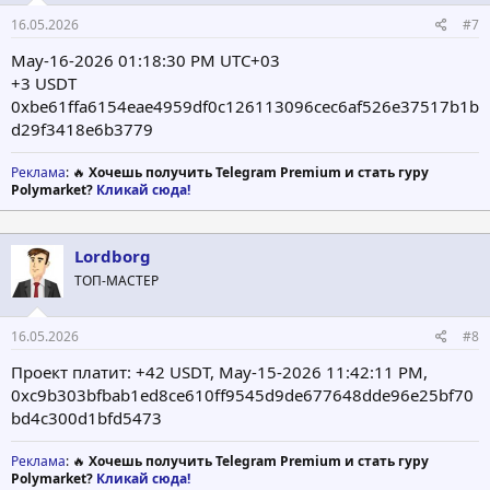
16.05.2026
#7
May-16-2026 01:18:30 PM UTC+03
+3 USDT
0xbe61ffa6154eae4959df0c126113096cec6af526e37517b1b
d29f3418e6b3779
Реклама
: 🔥
Хочешь получить Telegram Premium и стать гуру
Polymarket?
Кликай сюда!
Lordborg
ТОП-МАСТЕР
16.05.2026
#8
Проект платит: +42 USDT, May-15-2026 11:42:11 PM,
0xc9b303bfbab1ed8ce610ff9545d9de677648dde96e25bf70
bd4c300d1bfd5473
Реклама
: 🔥
Хочешь получить Telegram Premium и стать гуру
Polymarket?
Кликай сюда!