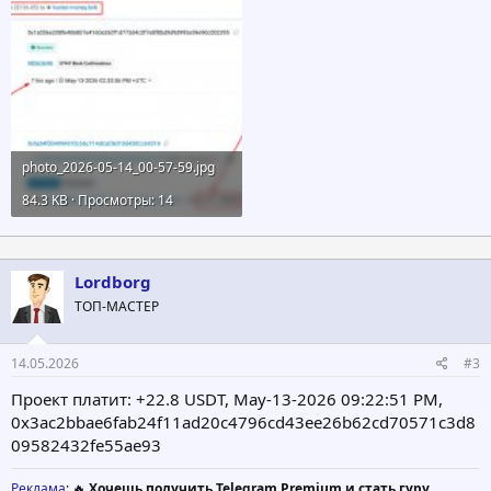
photo_2026-05-14_00-57-59.jpg
84.3 KB · Просмотры: 14
Lordborg
ТОП-МАСТЕР
14.05.2026
#3
Проект платит: +22.8 USDT, May-13-2026 09:22:51 PM,
0x3ac2bbae6fab24f11ad20c4796cd43ee26b62cd70571c3d8
09582432fe55ae93
Реклама
: 🔥
Хочешь получить Telegram Premium и стать гуру