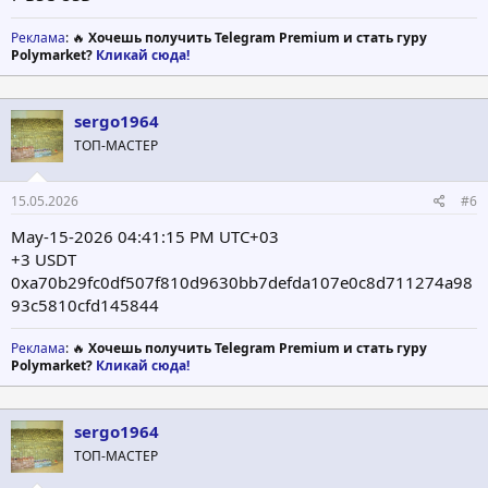
Реклама
: 🔥
Хочешь получить Telegram Premium и стать гуру
Polymarket?
Кликай сюда!
sergo1964
ТОП-МАСТЕР
15.05.2026
#6
May-15-2026 04:41:15 PM UTC+03
+3 USDT
0xa70b29fc0df507f810d9630bb7defda107e0c8d711274a98
93c5810cfd145844
Реклама
: 🔥
Хочешь получить Telegram Premium и стать гуру
Polymarket?
Кликай сюда!
sergo1964
ТОП-МАСТЕР