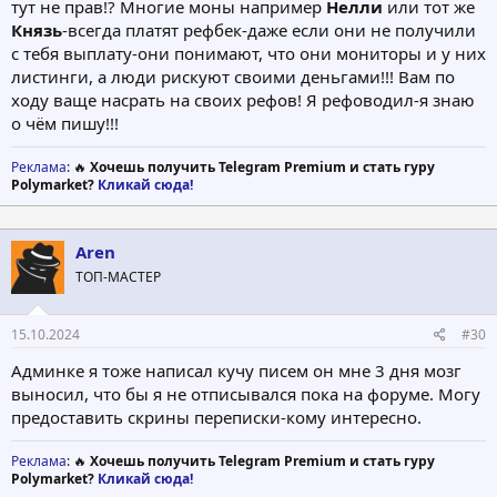
тут не прав!? Многие моны например
Нелли
или тот же
Князь
-всегда платят рефбек-даже если они не получили
с тебя выплату-они понимают, что они мониторы и у них
листинги, а люди рискуют своими деньгами!!! Вам по
ходу ваще насрать на своих рефов! Я рефоводил-я знаю
о чём пишу!!!
Реклама
: 🔥
Хочешь получить Telegram Premium и стать гуру
Polymarket?
Кликай сюда!
Aren
ТОП-МАСТЕР
15.10.2024
#30
Админке я тоже написал кучу писем он мне 3 дня мозг
выносил, что бы я не отписывался пока на форуме. Могу
предоставить скрины переписки-кому интересно.
Реклама
: 🔥
Хочешь получить Telegram Premium и стать гуру
Polymarket?
Кликай сюда!