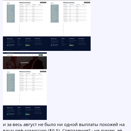
и за весь август не было ни одной выплаты похожей на
вашу реф-комиссию ($0.5). Совпадение? - не думаю, её