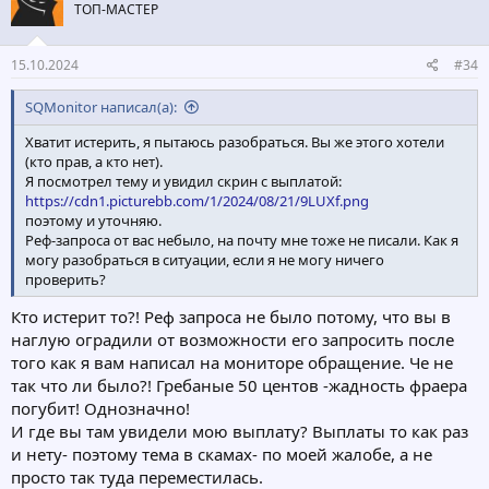
ТОП-МАСТЕР
15.10.2024
#34
SQMonitor написал(а):
Хватит истерить, я пытаюсь разобраться. Вы же этого хотели
(кто прав, а кто нет).
Я посмотрел тему и увидил скрин с выплатой:
https://cdn1.picturebb.com/1/2024/08/21/9LUXf.png
поэтому и уточняю.
Реф-запроса от вас небыло, на почту мне тоже не писали. Как я
могу разобраться в ситуации, если я не могу ничего
проверить?
Кто истерит то?! Реф запроса не было потому, что вы в
наглую оградили от возможности его запросить после
того как я вам написал на мониторе обращение. Че не
так что ли было?! Гребаные 50 центов -жадность фраера
погубит! Однозначно!
И где вы там увидели мою выплату? Выплаты то как раз
и нету- поэтому тема в скамах- по моей жалобе, а не
просто так туда переместилась.