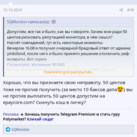
:
15.10.2024
#38
SQMonitor написал(а):
Допустим, все так и было, как вы говорите. Зачем мне ради 50
центов рисковать репутацией монитора, в чём смысл?
Насчёт совпадений, тут есть некоторые моменты:
Вечером 16.08 я получил очередной бредовый ответ от админа
yinksfund, после чего и было принято решение отключить реф-
возвраты. Вот скрин:
Посмотреть вложение 361043
Вы же, делали вклад где-то около начала 17.08, судя по
Нажмите для раскрытия...
скринам в теме.
Есть очень небольшая доля вероятности, что момент
Хорошо, что вы признаете свою неправоту. 50 центов
отключения рефки и ваш депозит совпали во времени (+\-
тоже не против получить (за место 10 баксов депа
) вы
минуты).
не против выплатить 50 центов допустим на
Специально, никто бы такого не делал, это же откровенное
epaycore.com? Скинуть кош в личку?
палево.
Что же касается обращения через форму - тут у меня нет
теорий. Опять же, можно предположить, что обращение не
Реклама
: 🔥
Хочешь получить Telegram Premium и стать гуру
Polymarket?
Кликай сюда!
записалось в базу данных через высокую нагрузку или сбой, хз.
Я тут пересмотрел статистику выплат, насколько это позволяет
Р
SQMonitor
их сайт:
е
Посмотреть вложение 361048
Посмотреть вложение