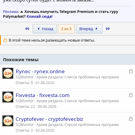
ePayCore:
Date and time 16/10/2024 at 15:25
Реклама
: 🔥
Хочешь получить Telegram Premium и стать гуру
Top-up + 1 usd
Polymarket?
Кликай сюда!
Payment system ePayCore E057316
Batch: 2593223
First
Last
Назад
2 из 3
Вперёд
Comment Invoice #182, sqmonitor #Mr3 Limited
В этой теме нельзя размещать новые ответы.
Похожие темы
З
Rynec - rynex.online
а
SQMonitor
Архив раздела: Список проблемных программ
Ответы
9
01.06.2026
к
р
З
Fixvesta - fixvesta.com
а
SQMonitor
Архив раздела: Список проблемных программ
т
Ответы
22
09.06.2026
к
а
р
З
Cryptofever - cryptofever.biz
а
SQMonitor
Архив раздела: Список проблемных программ
т
Ответы
3
03.04.2026
к
а