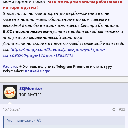
мониторе эти помои -
это не нормально-зарабатывать
на горе других!
Я вам писал на мониторе-про рефбек-конечно вы не
можете найти моего обращения-это вам совсем не
выгодно! Было бы в ваших интересах быстро бы нашли!
В ЛС писать незачем
-пусть все видят какой вы человек и
что у вас за мошеннический монитор!
Дата есть на скрине в теме по моей ссылке мой ник всегда
col.
https://mmgp.com/threads/yinks-fund-yinksfund-
com.696240/page-17#post-18658713
Реклама
: 🔥
Хочешь получить Telegram Premium и стать гуру
Polymarket?
Кликай сюда!
SQMonitor
ТОП-МАСТЕР
15.10.2024
#33
Aren написал(а):