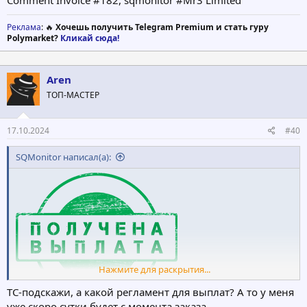
Comment Invoice #182, sqmonitor #Mr3 Limited
Реклама
: 🔥
Хочешь получить Telegram Premium и стать гуру
Polymarket?
Кликай сюда!
Aren
ТОП-МАСТЕР
17.10.2024
#40
SQMonitor написал(а):
Нажмите для раскрытия...
ТС-подскажи, а какой регламент для выплат? А то у меня
уже скоро сутки будет с момента заказа...