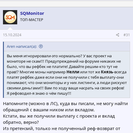
SQMonitor
ТОП-МАСТЕР
15.10.2024
#31
Aren написал(а):
Вы меня игнорировали-это нормально? У вас проект на
мониторе не скам!!! Предупреждений на форуме никаких не
было, что вы рефбек не платите! Давайте решим-кто тут не
прав!? Многие моны например
Нелли
или тот же
Князь
-всегда
платят рефбек-даже если они не получили с тебя выплату-они
понимают, что они мониторы и у них листинги, а люди рискуют
своими деньгами!!! Вам по ходу ваще насрать на своих рефов!
Я рефоводил-я знаю о чём пишу!!!
Напомните (можно в ЛС), куда вы писали, не могу найти
обращений с вашим ником или вкладом.
Кстати, вы же получили выплату с проекта и вклад
обратно, верно?
Из претензий, только не полученный реф-возврат от