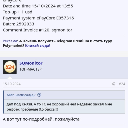
Date and time 15/10/2024 at 13:55
Top-up + 1 usd
Payment system ePayCore E057316
Batch: 2592033
Comment Invoice #120, sqmonitor
Реклама
: 🔥
Хочешь получить Telegram Premium и стать гуру
Polymarket?
Кликай сюда!
SQMonitor
ТОП-МАСТЕР
15.10.2024
#24
Aren написал(а):
деп под Князя. А то ТС не хороший чел недавно зажал мне
рефбек грёбаные 0.5 бакса!!!
А вот тут по-подробней, пожалуйста!