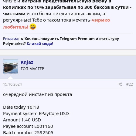
числе и
хитраня представительскую рефку в
копилках по 10% зарабатывая по 300 баксов в сутки -
чистыми
и это были не единичные акции, а
регулярные! Тебе о таком тока мечтать-
чирико
любитель!
Реклама
: 🔥
Хочешь получить Telegram Premium и стать гуру
Polymarket?
Кликай сюда!
Knjaz
ТОП-МАСТЕР
15.10.2024
#22
очередной инстант из проекта
Date today 16:18
Payment system EPayCore USD
Amount 1.40 USD
Payee account E001160
Batch-number 2592505