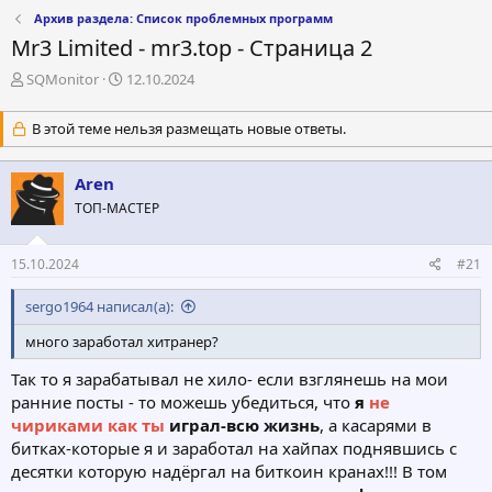
Архив раздела: Список проблемных программ
Mr3 Limited - mr3.top - Страница 2
А
Д
SQMonitor
12.10.2024
в
а
т
т
В этой теме нельзя размещать новые ответы.
о
а
р
н
т
а
Aren
е
ч
ТОП-МАСТЕР
м
а
ы
л
а
15.10.2024
#21
sergo1964 написал(а):
много заработал хитранер?
Так то я зарабатывал не хило- если взглянешь на мои
ранние посты - то можешь убедиться, что
я
не
чириками как ты
играл-всю жизнь
, а касарями в
битках-которые я и заработал на хайпах поднявшись с
десятки которую надёргал на биткоин кранах!!! В том