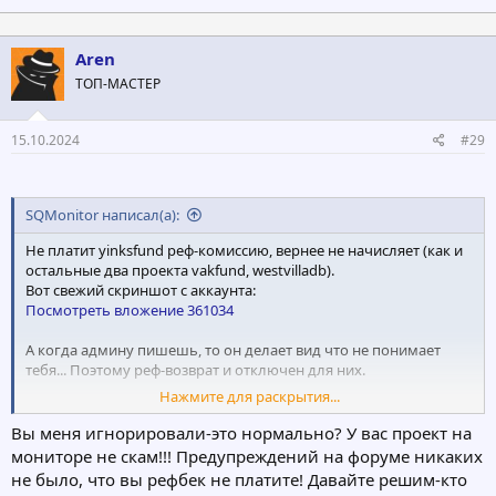
Aren
ТОП-МАСТЕР
15.10.2024
#29
SQMonitor написал(а):
Не платит yinksfund реф-комиссию, вернее не начисляет (как и
остальные два проекта vakfund, westvilladb).
Вот свежий скриншот с аккаунта:
Посмотреть вложение 361034
А когда админу пишешь, то он делает вид что не понимает
тебя... Поэтому реф-возврат и отключен для них.
Нажмите для раскрытия...
А вы бы лучше разобрались сначала, прежде чем
наговаривать на меня.
Вы меня игнорировали-это нормально? У вас проект на
мониторе не скам!!! Предупреждений на форуме никаких
не было, что вы рефбек не платите! Давайте решим-кто