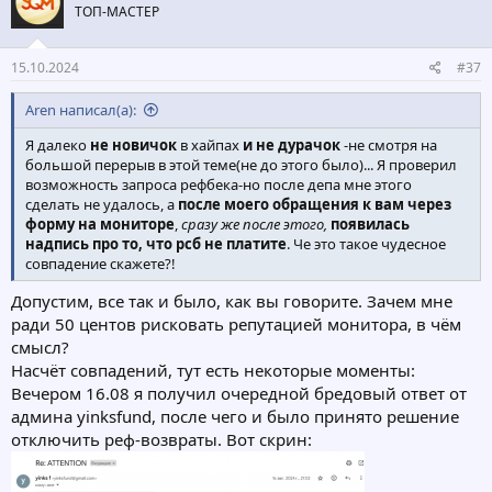
ТОП-МАСТЕР
15.10.2024
#37
Aren написал(а):
Я далеко
не новичок
в хайпах
и не дурачок
-не смотря на
большой перерыв в этой теме(не до этого было)... Я проверил
возможность запроса рефбека-но после депа мне этого
сделать не удалось, а
после моего обращения к вам через
форму на мониторе
,
сразу же после этого,
появилась
надпись про то, что рсб не платите
. Че это такое чудесное
совпадение скажете?!
Допустим, все так и было, как вы говорите. Зачем мне
ради 50 центов рисковать репутацией монитора, в чём
смысл?
Насчёт совпадений, тут есть некоторые моменты:
Вечером 16.08 я получил очередной бредовый ответ от
админа yinksfund, после чего и было принято решение
отключить реф-возвраты. Вот скрин: