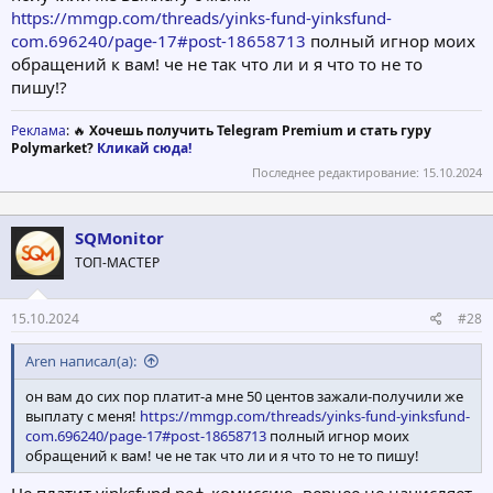
https://mmgp.com/threads/yinks-fund-yinksfund-
com.696240/page-17#post-18658713
полный игнор моих
обращений к вам! че не так что ли и я что то не то
пишу!?
Реклама
: 🔥
Хочешь получить Telegram Premium и стать гуру
Polymarket?
Кликай сюда!
Последнее редактирование:
15.10.2024
SQMonitor
ТОП-МАСТЕР
15.10.2024
#28
Aren написал(а):
он вам до сих пор платит-а мне 50 центов зажали-получили же
выплату с меня!
https://mmgp.com/threads/yinks-fund-yinksfund-
com.696240/page-17#post-18658713
полный игнор моих
обращений к вам! че не так что ли и я что то не то пишу!
Не платит yinksfund реф-комиссию, вернее не начисляет