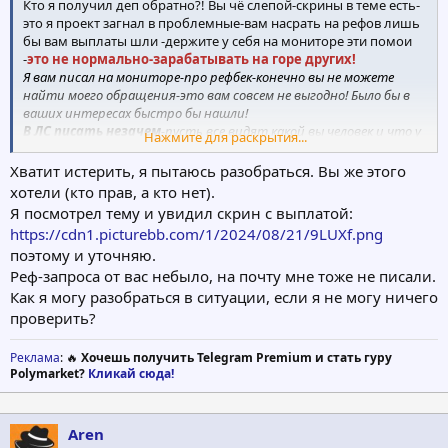
Кто я получил деп обратно?! Вы чё слепой-скрины в теме есть-
это я проект загнал в проблемные-вам насрать на рефов лишь
бы вам выплаты шли -держите у себя на мониторе эти помои
-
это не нормально-зарабатывать на горе других!
Я вам писал на мониторе-про рефбек-конечно вы не можете
найти моего обращения-это вам совсем не выгодно! Было бы в
ваших интересах быстро бы нашли!
В ЛС писать незачем
-пусть все видят какой вы человек и что у
Нажмите для раскрытия...
вас за мошеннический монитор!
Дата есть на скрине в теме по моей ссылке мой ник всегда col.
Хватит истерить, я пытаюсь разобраться. Вы же этого
https://mmgp.com/threads/yinks-fund-yinksfund-com.696240/page-
хотели (кто прав, а кто нет).
17#post-18658713
Я посмотрел тему и увидил скрин с выплатой:
https://cdn1.picturebb.com/1/2024/08/21/9LUXf.png
поэтому и уточняю.
Реф-запроса от вас небыло, на почту мне тоже не писали.
Как я могу разобраться в ситуации, если я не могу ничего
проверить?
Реклама
: 🔥
Хочешь получить Telegram Premium и стать гуру
Polymarket?
Кликай сюда!
Aren