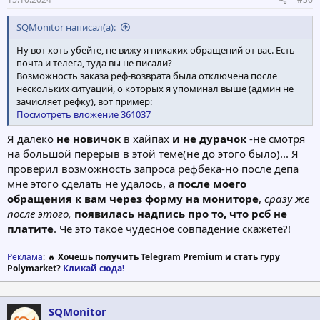
SQMonitor написал(а):
Ну вот хоть убейте, не вижу я никаких обращений от вас. Есть
почта и телега, туда вы не писали?
Возможность заказа реф-возврата была отключена после
нескольких ситуаций, о которых я упоминал выше (админ не
зачисляет рефку), вот пример:
Посмотреть вложение 361037
Я далеко
не новичок
в хайпах
и не дурачок
-не смотря
на большой перерыв в этой теме(не до этого было)... Я
проверил возможность запроса рефбека-но после депа
мне этого сделать не удалось, а
после моего
обращения к вам через форму на мониторе
,
сразу же
после этого,
появилась надпись про то, что рсб не
платите
. Че это такое чудесное совпадение скажете?!
Реклама
: 🔥
Хочешь получить Telegram Premium и стать гуру
Polymarket?
Кликай сюда!
SQMonitor