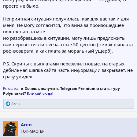
просто не было.
Неприятная ситуация получилась, как для вас так и для
меня. Не могу согласится, что вина за произошедшее
полностью на мне...
но разобравшись в ситуации, могу лишь предложить
вам перевести эти несчастные 50 центов (не как выплата
реф-возврата, а как плата за моральный ущерб).
P.S. Скрины с выплатами перезалил новые, на старых
дебильная шапка сайта часть информации закрывает, не
сразу увидел.
Реклама
: 🔥
Хочешь получить Telegram Premium и стать гуру
Polymarket?
Кликай сюда!
Р
Aren
е
а
к
ц
Aren
и
ТОП-МАСТЕР
и