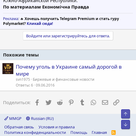
Южно-Африканской Республики.
По материалам Економічна Правда
Реклама
: 🔥
Хочешь получить Telegram Premium и стать гуру
Polymarket?
Кликай сюда!
Войдите или зарегистрируйтесь для ответа.
Похожие темы
Почему уголь в Украине самый дорогой в
мире
svn1975
Биржевые и финансовые новости
Ответы
6
09.06.2016
Facebook
Twitter
Reddit
Pinterest
Tumblr
WhatsApp
Электронна
Ссылка
Поделиться:
Свер
MMGP
Russian (RU)
Сниз
Обратная связь
Условия и правила
Политика конфиденциальности
Помощь
Главная
R