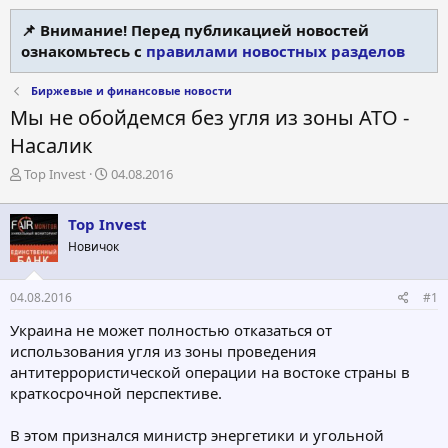
📌 Внимание! Перед публикацией новостей
ознакомьтесь с
правилами новостных разделов
Биржевые и финансовые новости
Мы не обойдемся без угля из зоны АТО -
Насалик
А
Д
Top Invest
04.08.2016
в
а
т
т
Top Invest
о
а
р
н
Новичок
т
а
е
ч
04.08.2016
#1
м
а
ы
л
Украина не может полностью отказаться от
а
использования угля из зоны проведения
антитеррористической операции на востоке страны в
краткосрочной перспективе.
В этом признался министр энергетики и угольной