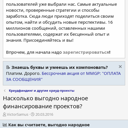
пользователей уже выбрали нас. Самые актуальные
новости, проверенные стратегии и способы
заработка. Сюда люди приходят поделиться своим
опытом, найти и обсудить новые перспективы. 16
миллионов сообщений, оставленных нашими
пользователями, содержат их бесценный опыт и
знания. Присоединяйтесь и вы!
Впрочем, для начала надо
зарегистрироваться
!
📝
Знаешь буквы и умеешь их компоновать?
Платим. Дорого.
Бессрочная акция от MMGP: "ОПЛАТА
ЗА СООБЩЕНИЯ"
Краудфандинг и другие крауд-проекты
Насколько выгодно народное
финансирование проектов?
А
Д
VictorSamus
20.03.2016
в
а
т
Как вы считаете, выгодно народное
т