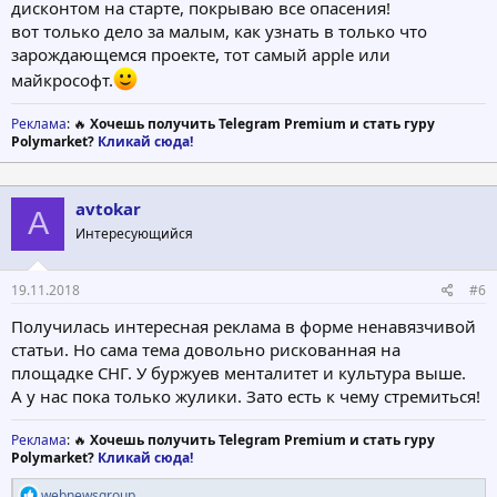
дисконтом на старте, покрываю все опасения!
вот только дело за малым, как узнать в только что
зарождающемся проекте, тот самый apple или
майкрософт.
Реклама
: 🔥
Хочешь получить Telegram Premium и стать гуру
Polymarket?
Кликай сюда!
avtokar
A
Интересующийся
19.11.2018
#6
Получилась интересная реклама в форме ненавязчивой
статьи. Но сама тема довольно рискованная на
площадке СНГ. У буржуев менталитет и культура выше.
А у нас пока только жулики. Зато есть к чему стремиться!
Реклама
: 🔥
Хочешь получить Telegram Premium и стать гуру
Polymarket?
Кликай сюда!
Р
webnewsgroup