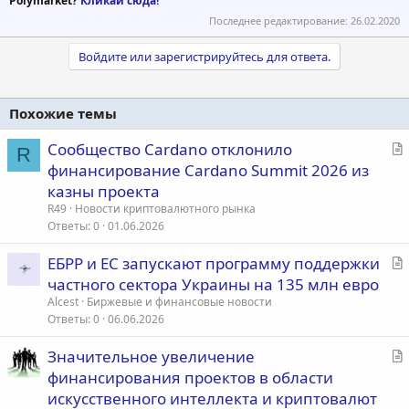
Polymarket?
Кликай сюда!
Последнее редактирование:
26.02.2020
Войдите или зарегистрируйтесь для ответа.
Похожие темы
С
Сообщество Cardano отклонило
R
т
финансирование Cardano Summit 2026 из
а
казны проекта
т
R49
Новости криптовалютного рынка
ь
Ответы
0
01.06.2026
я
С
ЕБРР и ЕС запускают программу поддержки
т
частного сектора Украины на 135 млн евро
а
Alcest
Биржевые и финансовые новости
т
Ответы
0
06.06.2026
ь
С
Значительное увеличение
я
т
финансирования проектов в области
а
искусственного интеллекта и криптовалют