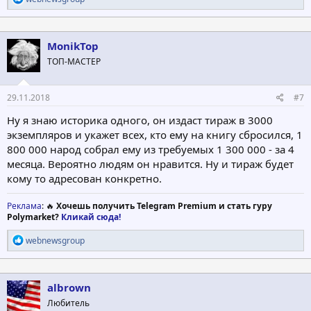
е
а
к
ц
MonikTop
и
ТОП-МАСТЕР
и
:
29.11.2018
#7
Ну я знаю историка одного, он издаст тираж в 3000
экземпляров и укажет всех, кто ему на книгу сбросился, 1
800 000 народ собрал ему из требуемых 1 300 000 - за 4
месяца. Вероятно людям он нравится. Ну и тираж будет
кому то адресован конкретно.
Реклама
: 🔥
Хочешь получить Telegram Premium и стать гуру
Polymarket?
Кликай сюда!
Р
webnewsgroup
е
а
к
ц
albrown
и
Любитель
и