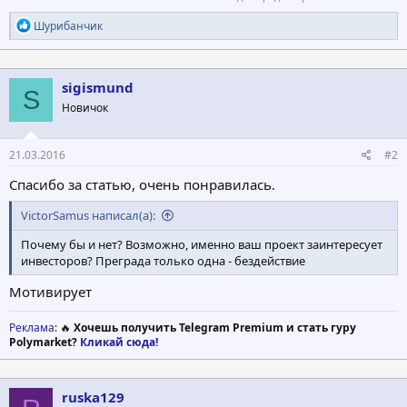
Р
Шурибанчик
е
а
к
ц
sigismund
S
и
Новичок
и
:
21.03.2016
#2
Спасибо за статью, очень понравилась.
VictorSamus написал(а):
Почему бы и нет? Возможно, именно ваш проект заинтересует
инвесторов? Преграда только одна - бездействие
Мотивирует
Реклама
: 🔥
Хочешь получить Telegram Premium и стать гуру
Polymarket?
Кликай сюда!
ruska129