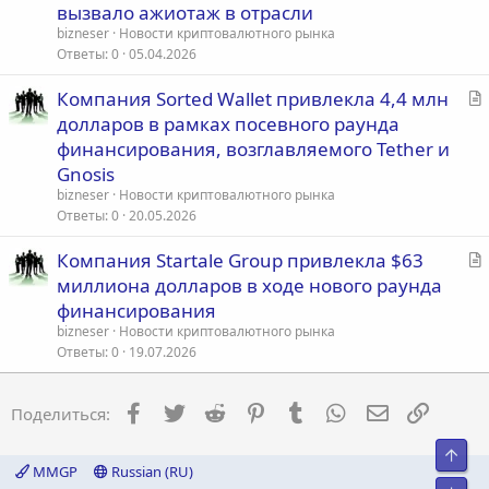
т
вызвало ажиотаж в отрасли
ь
bizneser
Новости криптовалютного рынка
я
Ответы
0
05.04.2026
С
Компания Sorted Wallet привлекла 4,4 млн
т
долларов в рамках посевного раунда
а
финансирования, возглавляемого Tether и
т
Gnosis
ь
bizneser
Новости криптовалютного рынка
я
Ответы
0
20.05.2026
С
Компания Startale Group привлекла $63
т
миллиона долларов в ходе нового раунда
а
финансирования
т
bizneser
Новости криптовалютного рынка
ь
Ответы
0
19.07.2026
я
Facebook
Twitter
Reddit
Pinterest
Tumblr
WhatsApp
Электронна
Ссылка
Поделиться:
Свер
MMGP
Russian (RU)