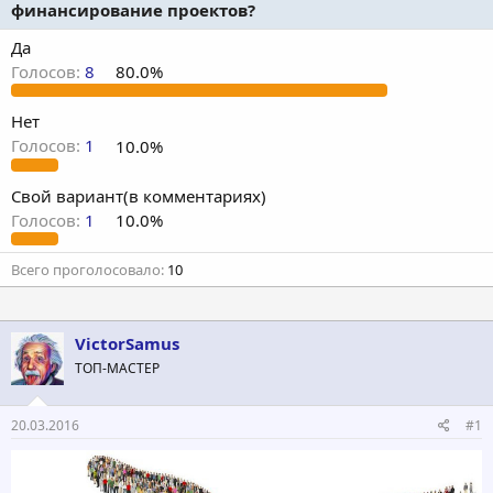
о
а
финансирование проектов?
р
н
т
а
Да
е
ч
Голосов:
8
80.0%
м
а
ы
л
Нет
а
Голосов:
1
10.0%
Свой вариант(в комментариях)
Голосов:
1
10.0%
Всего проголосовало
10
VictorSamus
ТОП-МАСТЕР
20.03.2016
#1