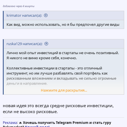
добавлено через 4 минуты
krimator написал(а):
Как вид, можно использовать, но я бы предпочел другие виды
ruska129 написал(а):
Лично мой опыт инвестиций в стартапы не очень позитивный.
Я никого не виню кроме себя, конечно.
Коллективные инвестиции в стартапы - это отличный
инструмент, но им лучше разбавлять свой портфель как
рискованным вложением и вкладывать не сильно огромные
деньги в направление.
Нажмите для раскрытия...
Опять же я взял ориентир на недвижимость с рентным
доходом и фондовый рынок.
новая идея это всегда средне рисковые инвестиции,
если не высоко рисковые.
Реклама
: 🔥
Хочешь получить Telegram Premium и стать гуру