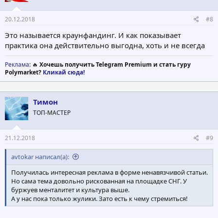
:
20.12.2018
#8
Это называется краунфандинг. И как показывает
практика она действительно выгодна, хоть и не всегда
Реклама
: 🔥
Хочешь получить Telegram Premium и стать гуру
Polymarket?
Кликай сюда!
Тимон
ТОП-МАСТЕР
21.12.2018
#9
avtokar написал(а):
Получилась интересная реклама в форме ненавязчивой статьи.
Но сама тема довольно рискованная на площадке СНГ. У
буржуев менталитет и культура выше.
А у нас пока только жулики. Зато есть к чему стремиться!