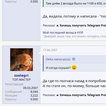
Поинты
0.000
Там днём 2 вклада было на 1100 и 650,
Да, видела, потому и написала - "пои
Реклама
: 🔥
Хочешь получить Telegram Pre
Мой последний вклад в HYIP
"Доверяй лишь тем, кто может потерять стол
17.06.2007
Delta написал(а):
И когда скушал?
zoolegri
ТОП-МАСТЕР
Да где-то полчаса назад я попробов
Регистрация
А по стате он, по-моему, больше час
09.03.2007
Сообщения
8,044
Реклама
: 🔥
Хочешь получить Telegram Pre
Реакции
3,222
Поинты
0.000