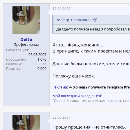
17.06.2007
zoolegri написал(а):
Да где-то полчаса назад я попробовал в
Delta
Ясно... Жаль, конечно...
Профессионал
Регистрация
В принципе, к таким проектам и нел
03.05.2007
Сообщения
1,070
Данные были неплохие, хотя и силь
Реакции
56
Поинты
0.000
Погляжу еще часок.
Реклама
: 🔥
Хочешь получить Telegram Pre
Мой последний вклад в HYIP
"Доверяй лишь тем, кто может потерять стол
22.06.2007
Прошу прощения - не отчиталась.