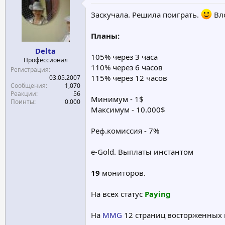
е
ч
Заскучала. Решила поиграть.
Вл
м
а
ы
л
а
Планы:
Delta
105% через 3 часа
Профессионал
110% через 6 часов
Регистрация
115% через 12 часов
03.05.2007
Сообщения
1,070
Реакции
56
Минимум - 1$
Поинты
0.000
Максимум - 10.000$
Реф.комиссия - 7%
e-Gold. Выплаты инстантом
19
мониторов.
На всех статус
Paying
На
MMG
12 страниц восторженных 