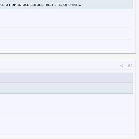
елось и пришлось автовыплаты выключить.
#4