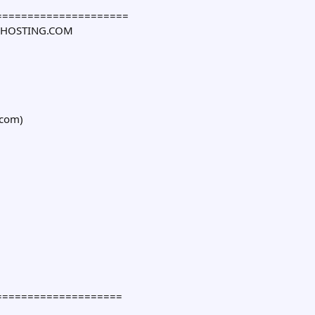
=====================
O2-HOSTING.COM
com
)
====================