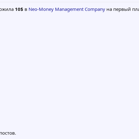
ожила
10$
в
Neo-Money Management Company
на первый пл
постов.