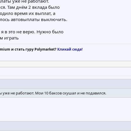
латы уже не работают.
ся. Там днём 2 вклада было
ходило время их выплат, а
шлось автовыплаты выключить.
 я в это не верю. Нужно было
м играть
mium и стать гуру Polymarket?
Кликай сюда!
 уже не работают. Мои 10 баксов скушал и не подавился.