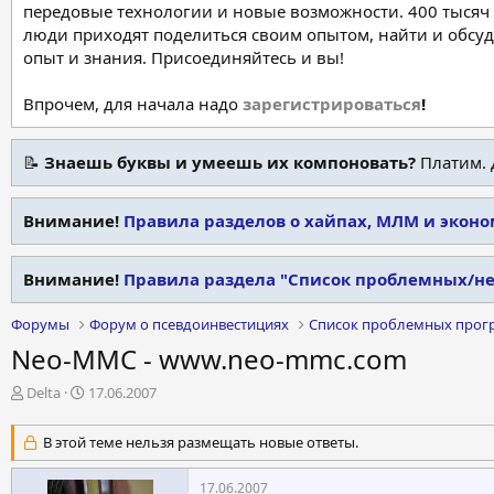
передовые технологии и новые возможности. 400 тысяч 
люди приходят поделиться своим опытом, найти и обсу
опыт и знания. Присоединяйтесь и вы!
Впрочем, для начала надо
зарегистрироваться
!
📝
Знаешь буквы и умеешь их компоновать?
Платим. 
Внимание!
Правила разделов о хайпах, МЛМ и экон
Внимание!
Правила раздела "Список проблемных/н
Форумы
Форум о псевдоинвестициях
Список проблемных прог
Neo-MMC - www.neo-mmc.com
А
Д
Delta
17.06.2007
в
а
т
т
В этой теме нельзя размещать новые ответы.
о
а
р
н
17.06.2007
т
а