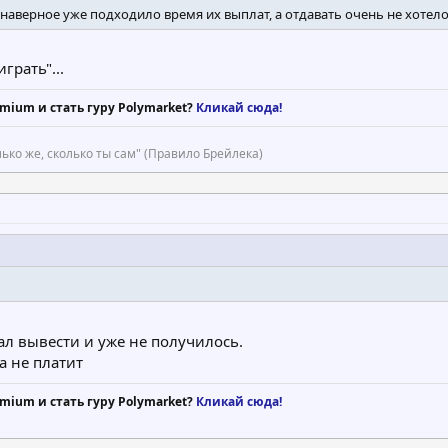
 и наверное уже подходило время их выплат, а отдавать очень не хот
грать"...
mium и стать гуру Polymarket?
Кликай сюда!
ько же, сколько ты сам" (Правило Брейлека)
ал вывести и уже не получилось.
а не платит
mium и стать гуру Polymarket?
Кликай сюда!