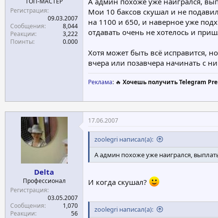
А админ похоже уже наигрался, вып
ТОП-МАСТЕР
Регистрация
Мои 10 баксов скушал и не подавил
09.03.2007
на 1100 и 650, и наверное уже под
Сообщения
8,044
отдавать очень не хотелось и при
Реакции
3,222
Поинты
0.000
Хотя может быть всё исправится, но
вчера или позавчера начинать с ни
Реклама
: 🔥
Хочешь получить Telegram Pre
17.06.2007
zoolegri написал(а):
А админ похоже уже наигрался, выплаты
Delta
Профессионал
И когда скушал?
Регистрация
03.05.2007
Сообщения
1,070
zoolegri написал(а):
Реакции
56