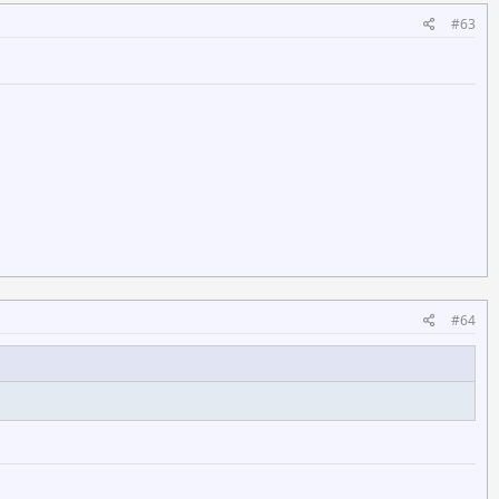
#63
#64