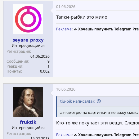
01.06.2026
Тапки-рыбки это мило
Реклама
: 🔥
Хочешь получить Telegram Pre
seyare_proxy
Интересующийся
Регистрация
01.06.2026
Сообщения
9
Реакции
1
Поинты
0.002
10.06.2026
tiu-bik написал(а):
а я смотрю на картинки и не вижу смыс
fruktik
Кто-то же покупает эти вещи. Следо
Интересующийся
Регистрация
Реклама
: 🔥
Хочешь получить Telegram Pre
15.02.2013