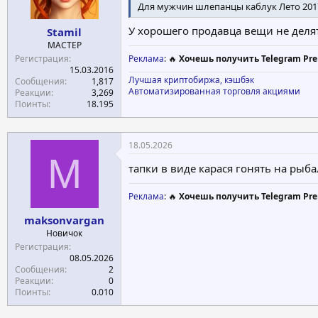
Для мужчин шлепанцы каблук Лето 2017
а
У хорошего продавца вещи не делят
Stamil
МАСТЕР
Регистрация
Реклама
: 🔥
Хочешь получить Telegram Pre
15.03.2016
Лучшая криптобиржа, кэшбэк
Сообщения
1,817
Автоматизированная торговля акциями
Реакции
3,269
Поинты
18.195
18.05.2026
M
тапки в виде карася гонять на рыба
Реклама
: 🔥
Хочешь получить Telegram Pre
maksonvargan
Новичок
Регистрация
08.05.2026
Сообщения
2
Реакции
0
Поинты
0.010