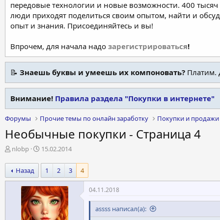
передовые технологии и новые возможности. 400 тысяч 
люди приходят поделиться своим опытом, найти и обсу
опыт и знания. Присоединяйтесь и вы!
Впрочем, для начала надо
зарегистрироваться
!
📝
Знаешь буквы и умеешь их компоновать?
Платим. 
Внимание!
Правила раздела "Покупки в интернете"
Форумы
Прочие темы по онлайн заработку
Покупки и продажи 
Необычные покупки - Страница 4
А
Д
nlobp
15.02.2014
в
а
т
т
Назад
1
2
3
4
о
а
р
н
04.11.2018
т
а
е
ч
assss написал(а):
м
а
ы
л