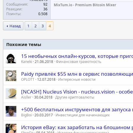
Сообщения
92
MixTum.io - Premium Bitcoin Mixer
Реакции
36
Поинты
0.508
Назад
1
2
3
4
Похожие темы
15 необычных онлайн-курсов, которые при
Kaneki
21.06.2018
Финансовая грамотность
Paidy привлёк $55 млн в сервис позволяющи
OPLOTT
12.07.2018
Интересные новости
[NCASH] Nucleus Vision - nucleus.vision - ос
Aisller
30.04.2018
Другие криптовалюты
+500 бесплатных инструментов для запуска 
BigBoi
20.03.2017
Инвестиции для начинающих
История eBay: как заработать на блошином
ShveDz
05.04.2015
Истории финансового успеха