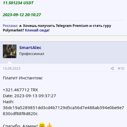
11.501234 USDT
2023-09-12 20:10:27
Реклама
: 🔥
Хочешь получить Telegram Premium и стать гуру
Polymarket?
Кликай сюда!
SmartAlec
Профессионал
13.09.2023
#10
Платит Инстантом:
+321.467712 TRX
Date: 2023-09-13 09:37:27
Hash:
36dc19a5289851dd3cd4b7129d5ca56d7e488ab394e0be9e7
830cdf88f8d820c
Спасибо, Админ!