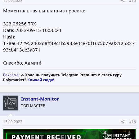
15.09.2023
#15
Моментальная выплата из проекта:
323.06256 TRX
Date: 2023-09-15 10:56:24
Hash:
178a6422952403d8ff39c1b5933e4ce70f16c5b79af8125837
93cb413ee3a871
Спасибо, Админ!
Реклама
: 🔥
Хочешь получить Telegram Premium и стать гуру
Polymarket?
Кликай сюда!
Instant-Monitor
ТОП-МАСТЕР
15.09.2023
#16