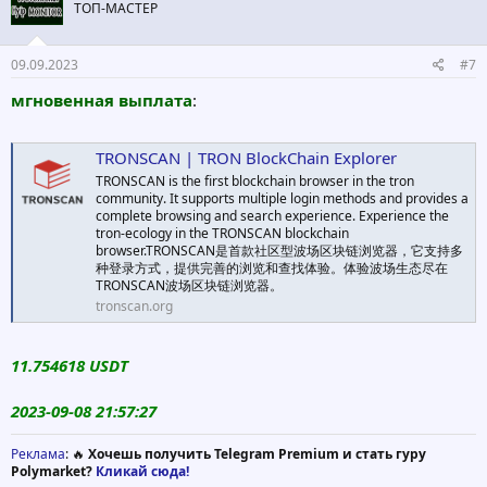
ТОП-МАСТЕР
09.09.2023
#7
мгновенная выплата
:
TRONSCAN | TRON BlockChain Explorer
TRONSCAN is the first blockchain browser in the tron
community. It supports multiple login methods and provides a
complete browsing and search experience. Experience the
tron-ecology in the TRONSCAN blockchain
browser.TRONSCAN是首款社区型波场区块链浏览器，它支持多
种登录方式，提供完善的浏览和查找体验。体验波场生态尽在
TRONSCAN波场区块链浏览器。
tronscan.org
11.754618 USDT
2023-09-08 21:57:27
Реклама
: 🔥
Хочешь получить Telegram Premium и стать гуру
Polymarket?
Кликай сюда!