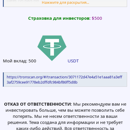
Dates 195 days old
Окончательный
Нажмите для раскрытия...
Created on 2023-02-21
Лучший выбор остаточного дохода
Expires on 2027-02-21
+230%
Updated on 2023-06-09
+1% ежедневно в течение 230 дней
Cтраховка для инвесторов
:
$500
Минимальный депозит 15 000$
Name Servers MATIAS.NS.CLOUDFLARE.COM (has 24,907,454
Максимальный депозит 500 000$
domains)
Положение дел
MONROE.NS.CLOUDFLARE.COM (has 24,907,454 domains)
РУБИН
IP Address 104.21.10.182 - 741 other sites hosted on this server
IP Location United States - California - San Jose - Cloudflare Inc.
Мой вклад: 500
USDT
https://tronscan.org/#/transaction/3071172d47e4a51e1aaa81a3eff
3af2759cee91778eb2dffdfc984bf86ff5d8b
ОТКАЗ ОТ ОТВЕТСТВЕННОСТИ
: Мы рекомендуем вам не
инвестировать больше, чем вы можете позволить себе
потерять. Мы не несем ответственности за ваши
решения. Тема создана для информации и не требует
каких-либо действий. Вся ответственность за