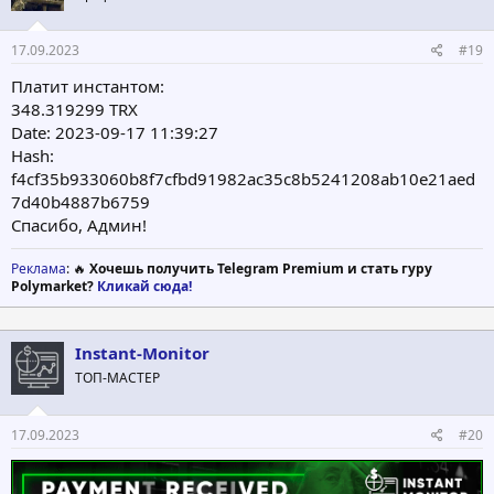
17.09.2023
#19
Платит инстантом:
348.319299 TRX
Date: 2023-09-17 11:39:27
Hash:
f4cf35b933060b8f7cfbd91982ac35c8b5241208ab10e21aed
7d40b4887b6759
Спасибо, Админ!
Реклама
: 🔥
Хочешь получить Telegram Premium и стать гуру
Polymarket?
Кликай сюда!
Instant-Monitor
ТОП-МАСТЕР
17.09.2023
#20