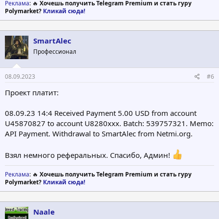
Реклама
: 🔥
Хочешь получить Telegram Premium и стать гуру
Polymarket?
Кликай сюда!
SmartAlec
Профессионал
08.09.2023
#6
Проект платит:
08.09.23 14:4 Received Payment 5.00 USD from account
U45870827 to account U8280ххх. Batch: 539757321. Memo:
API Payment. Withdrawal to SmartAlec from Netmi.org.
Взял немного реферальных. Спасибо, Админ!
Реклама
: 🔥
Хочешь получить Telegram Premium и стать гуру
Polymarket?
Кликай сюда!
Naale