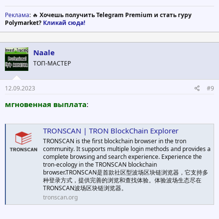
Реклама
: 🔥
Хочешь получить Telegram Premium и стать гуру
Polymarket?
Кликай сюда!
Naale
ТОП-МАСТЕР
12.09.2023
#9
мгновенная выплата
:
TRONSCAN | TRON BlockChain Explorer
TRONSCAN is the first blockchain browser in the tron
community. It supports multiple login methods and provides a
complete browsing and search experience. Experience the
tron-ecology in the TRONSCAN blockchain
browser.TRONSCAN是首款社区型波场区块链浏览器，它支持多
种登录方式，提供完善的浏览和查找体验。体验波场生态尽在
TRONSCAN波场区块链浏览器。
tronscan.org