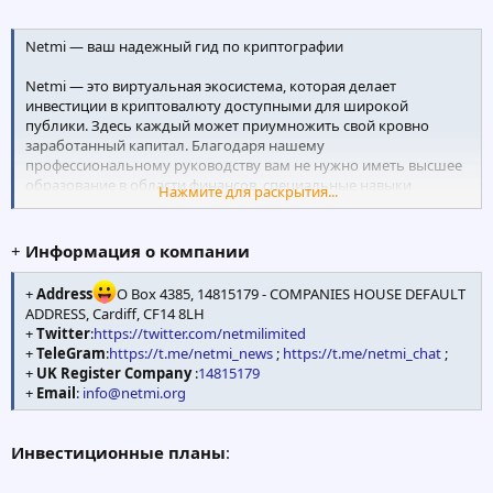
Netmi — ваш надежный гид по криптографии
Netmi — это виртуальная экосистема, которая делает
инвестиции в криптовалюту доступными для широкой
публики. Здесь каждый может приумножить свой кровно
заработанный капитал. Благодаря нашему
профессиональному руководству вам не нужно иметь высшее
образование в области финансов, специальные навыки
Нажмите для раскрытия...
трейдинга или программирования. Достаточно
зарегистрироваться, выбрать инвестиционный план,
пополнить баланс своего счета, сделать несколько ставок, и
+
Информация о компании
прибыль начнет поступать.
+
Address
O Box 4385, 14815179 - COMPANIES HOUSE DEFAULT
Безопасный цифровой хаб для
ADDRESS, Cardiff, CF14 8LH
сеть
+
Twitter
:
https://twitter.com/netmilimited
Стейкинг
+
TeleGram
:
https://t.me/netmi_news
;
https://t.me/netmi_chat
;
Маркетинг
+
UK Register Company
:
14815179
Мы увеличим вашу прибыль с помощью передовых финтех-
+
Email
:
info@netmi.org
решений и инструментов, применяя лучшие практики с
минимальными рисками.
Инвестиционные планы
: