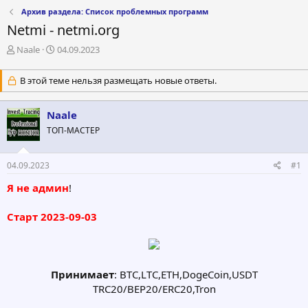
Архив раздела: Список проблемных программ
Netmi - netmi.org
А
Д
Naale
04.09.2023
в
а
т
т
В этой теме нельзя размещать новые ответы.
о
а
р
н
т
а
Naale
е
ч
ТОП-МАСТЕР
м
а
ы
л
а
04.09.2023
#1
Я не админ
!
Старт 2023-09-03
Принимает
: BTC,LTC,ETH,DogeCoin,USDT
TRC20/BEP20/ERC20,Tron