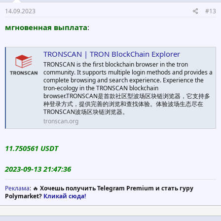
14.09.2023
#13
мгновенная выплата
:
TRONSCAN | TRON BlockChain Explorer
TRONSCAN is the first blockchain browser in the tron
community. It supports multiple login methods and provides a
complete browsing and search experience. Experience the
tron-ecology in the TRONSCAN blockchain
browser.TRONSCAN是首款社区型波场区块链浏览器，它支持多
种登录方式，提供完善的浏览和查找体验。体验波场生态尽在
TRONSCAN波场区块链浏览器。
tronscan.org
11.750561 USDT
2023-09-13 21:47:36
Реклама
: 🔥
Хочешь получить Telegram Premium и стать гуру
Polymarket?
Кликай сюда!