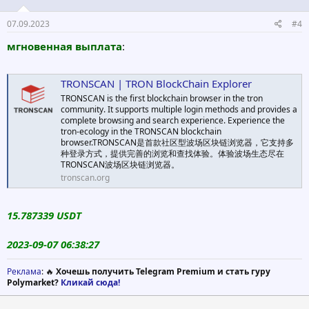
07.09.2023
#4
мгновенная выплата
:
TRONSCAN | TRON BlockChain Explorer
TRONSCAN is the first blockchain browser in the tron
community. It supports multiple login methods and provides a
complete browsing and search experience. Experience the
tron-ecology in the TRONSCAN blockchain
browser.TRONSCAN是首款社区型波场区块链浏览器，它支持多
种登录方式，提供完善的浏览和查找体验。体验波场生态尽在
TRONSCAN波场区块链浏览器。
tronscan.org
15.787339 USDT
2023-09-07 06:38:27
Реклама
: 🔥
Хочешь получить Telegram Premium и стать гуру
Polymarket?
Кликай сюда!