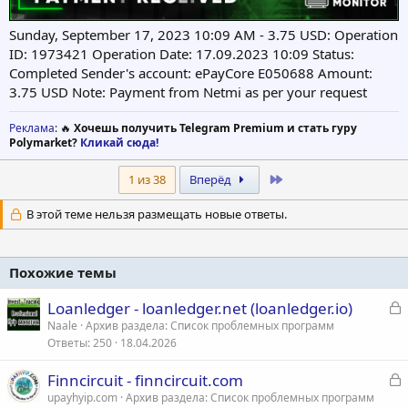
Sunday, September 17, 2023 10:09 AM - 3.75 USD: Operation
ID: 1973421 Operation Date: 17.09.2023 10:09 Status:
Completed Sender's account: ePayCore E050688 Amount:
3.75 USD Note: Payment from Netmi as per your request
Реклама
: 🔥
Хочешь получить Telegram Premium и стать гуру
Polymarket?
Кликай сюда!
Last
1 из 38
Вперёд
В этой теме нельзя размещать новые ответы.
Похожие темы
З
Loanledger - loanledger.net (loanledger.io)
а
Naale
Архив раздела: Список проблемных программ
Ответы
250
18.04.2026
к
р
З
Finncircuit - finncircuit.com
а
upayhyip.com
Архив раздела: Список проблемных программ
т