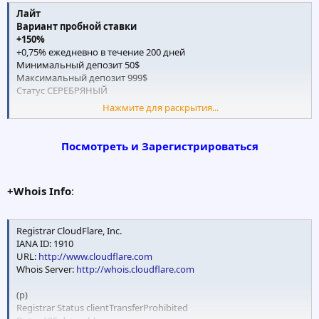
Лайт
Вариант пробной ставки
+150%
+0,75% ежедневно в течение 200 дней
Минимальный депозит 50$
Максимальный депозит 999$
Статус СЕРЕБРЯНЫЙ
Нажмите для раскрытия...
Стандартный
Разумный промежуточный вариант
+168%
Посмотреть и Зарегистрироваться
+0,8% ежедневно в течение 210 дней
Минимальный депозит 1 000$
Максимальный депозит 4 999$
+Whois Info
:
Статус ЗОЛОТО
Передовой
Registrar CloudFlare, Inc.
Популярный вариант заработка
IANA ID: 1910
+198%
URL:
http://www.cloudflare.com
+0,9% ежедневно в течение 220 дней
Whois Server:
http://whois.cloudflare.com
Минимальный депозит 5 000$
Максимальный депозит 14 999$
(p)
Статус САПФИР
Registrar Status clientTransferProhibited