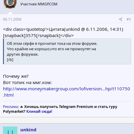
Участник MMGP.COM
06.11.2006
#5
<div class='quotetop'>Цитата(unkind @ 6.11.2006, 14:31)
[snapback]3575[/snapback]</div>
Об этом сёрфе я прочитал тока на этом форуме.
Что крайне не хорошо,что его не промоутят на
других форумах.
[/b]
Почему же?
Вот топик на ммг.ком:
http://www.moneymakergroup.com/lofiversion...hp/t110750
.html
Реклама
: 🔥
Хочешь получить Telegram Premium и стать гуру
Polymarket?
Кликай сюда!
unkind
U