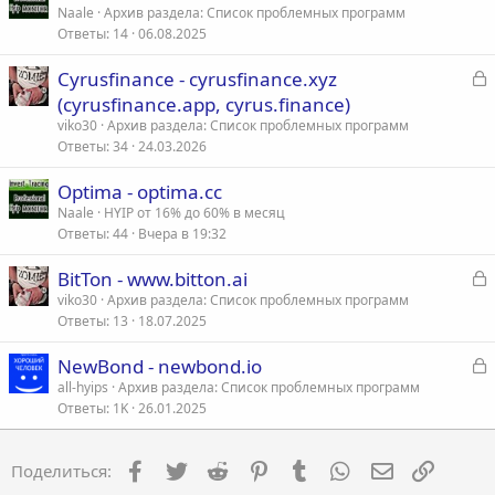
а
Naale
Архив раздела: Список проблемных программ
Ответы
14
06.08.2025
к
р
З
Сyrusfinance - cyrusfinance.xyz
а
(cyrusfinance.app, cyrus.finance)
т
к
viko30
Архив раздела: Список проблемных программ
а
р
Ответы
34
24.03.2026
Optima - optima.cc
т
Naale
HYIP от 16% до 60% в месяц
а
Ответы
44
Вчера в 19:32
З
BitTon - www.bitton.ai
а
viko30
Архив раздела: Список проблемных программ
Ответы
13
18.07.2025
к
р
З
NewBond - newbond.io
а
all-hyips
Архив раздела: Список проблемных программ
т
Ответы
1K
26.01.2025
к
а
р
Facebook
Twitter
Reddit
Pinterest
Tumblr
WhatsApp
Электронна
Ссылка
Поделиться:
т