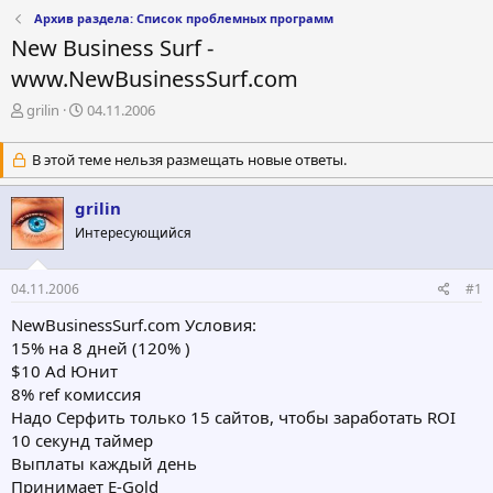
Архив раздела: Список проблемных программ
New Business Surf -
www.NewBusinessSurf.com
А
Д
grilin
04.11.2006
в
а
т
т
В этой теме нельзя размещать новые ответы.
о
а
р
н
grilin
т
а
е
ч
Интересующийся
м
а
ы
л
а
04.11.2006
#1
NewBusinessSurf.com Условия:
15% на 8 дней (120% )
$10 Ad Юнит
8% ref комиссия
Надо Серфить только 15 сайтов, чтобы заработать ROI
10 секунд таймер
Выплаты каждый день
Принимает E-Gold