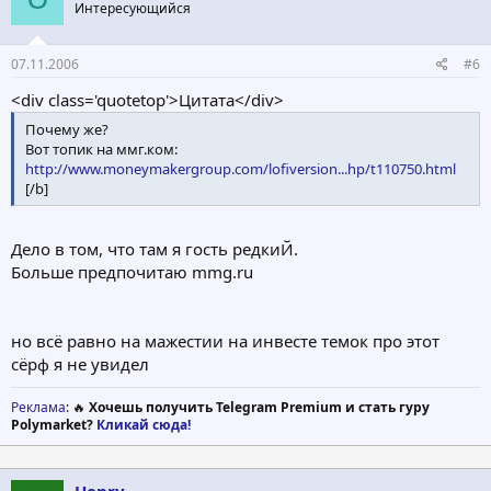
Интересующийся
07.11.2006
#6
<div class='quotetop'>Цитата</div>
Почему же?
Вот топик на ммг.ком:
http://www.moneymakergroup.com/lofiversion...hp/t110750.html
[/b]
Дело в том, что там я гость редкиЙ.
Больше предпочитаю mmg.ru
но всё равно на мажестии на инвесте темок про этот
сёрф я не увидел
Реклама
: 🔥
Хочешь получить Telegram Premium и стать гуру
Polymarket?
Кликай сюда!
Henry