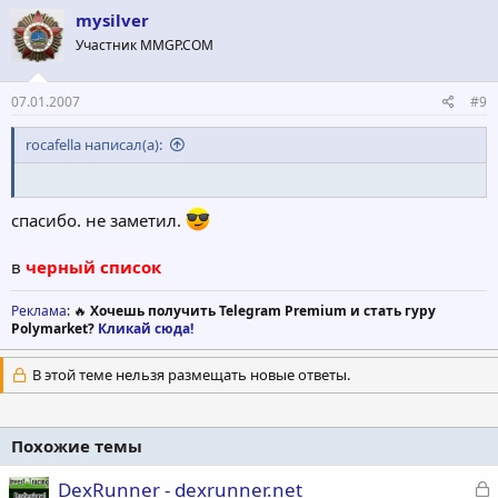
mysilver
Участник MMGP.COM
07.01.2007
#9
rocafella написал(а):
спасибо. не заметил.
в
черный список
Реклама
: 🔥
Хочешь получить Telegram Premium и стать гуру
Polymarket?
Кликай сюда!
В этой теме нельзя размещать новые ответы.
Похожие темы
З
DexRunner - dexrunner.net