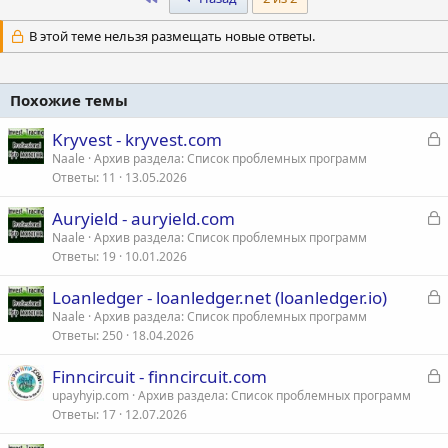
В этой теме нельзя размещать новые ответы.
Похожие темы
З
Kryvest - kryvest.com
а
Naale
Архив раздела: Список проблемных программ
Ответы
11
13.05.2026
к
р
З
Auryield - auryield.com
а
Naale
Архив раздела: Список проблемных программ
т
Ответы
19
10.01.2026
к
а
р
З
Loanledger - loanledger.net (loanledger.io)
а
Naale
Архив раздела: Список проблемных программ
т
Ответы
250
18.04.2026
к
а
р
З
Finncircuit - finncircuit.com
а
upayhyip.com
Архив раздела: Список проблемных программ
т
Ответы
17
12.07.2026
к
а
р