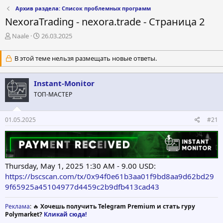
Архив раздела: Список проблемных программ
NexoraTrading - nexora.trade - Страница 2
А
Д
Naale
26.03.2025
в
а
т
т
В этой теме нельзя размещать новые ответы.
о
а
р
н
т
а
Instant-Monitor
е
ч
ТОП-МАСТЕР
м
а
ы
л
а
01.05.2025
#21
Thursday, May 1, 2025 1:30 AM - 9.00 USD:
https://bscscan.com/tx/0x94f0e61b3aa01f9bd8aa9d62bd29
9f65925a45104977d4459c2b9dfb413cad43
Реклама
: 🔥
Хочешь получить Telegram Premium и стать гуру
Polymarket?
Кликай сюда!