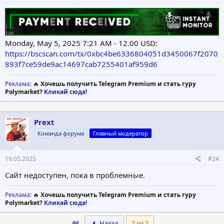
Monday, May 5, 2025 7:21 AM - 12.00 USD:
https://bscscan.com/tx/0xbc4be6336804051d3450067f2070
893f7ce59de9ac14697cab7255401af959d6
Реклама
: 🔥
Хочешь получить Telegram Premium и стать гуру
Polymarket?
Кликай сюда!
Prext
Команда форума
Главный модератор
19.05.2025
#24
Сайт недоступен, пока в проблемные.
Реклама
: 🔥
Хочешь получить Telegram Premium и стать гуру
Polymarket?
Кликай сюда!
First
Назад
2 из 2