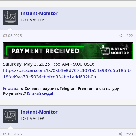
Instant-Monitor
ТОП-МАСТЕР
03.05.2025
#22
Saturday, May 3, 2025 1:55 AM - 9.00 USD:
https://bscscan.com/tx/0xb3e8d707c307fa54a987d5b185fb
18fe49aa73e5034cbbfcd334bb1add632b0a
Реклама
: 🔥
Хочешь получить Telegram Premium и стать гуру
Polymarket?
Кликай сюда!
Instant-Monitor
ТОП-МАСТЕР
05.05.2025
#23