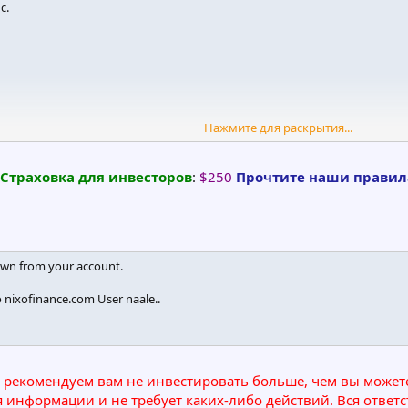
c.
Нажмите для раскрытия...
Cтраховка для инвесторов
:
$250
Прочтите наши правила
7,260 domains)
)
)
)
wn from your account.
)
)
nixofinance.com User naale..
s
ivacy ehf
 рекомендуем вам не инвестировать больше, чем вы можете
я информации и не требует каких-либо действий. Вся ответс