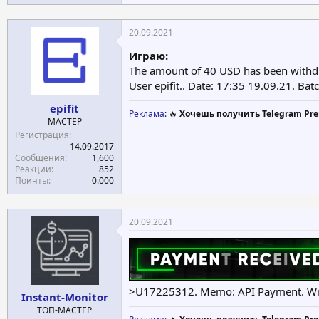
а
к
ц
20.09.2021
и
и
Играю:
:
The amount of 40 USD has been with
User epifit.. Date: 17:35 19.09.21. Ba
epifit
Реклама
: 🔥
Хочешь получить Telegram Pre
МАСТЕР
Регистрация
14.09.2017
Сообщения
1,600
Реакции
852
Поинты
0.000
20.09.2021
>U17225312. Memo: API Payment. With
Instant-Monitor
ТОП-МАСТЕР