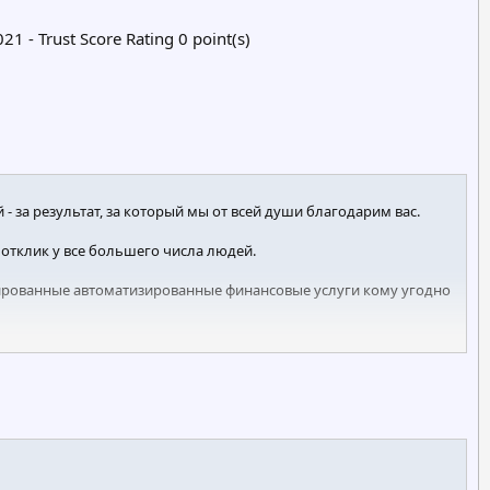
1 - Trust Score Rating 0 point(s)
- за результат, за который мы от всей души благодарим вас.
 отклик у все большего числа людей.
ированные автоматизированные финансовые услуги кому угодно
ce, мы собрали в этой статье наиболее часто задаваемые
 есть очень четкий / прямой ответ (по причинам, связанным с