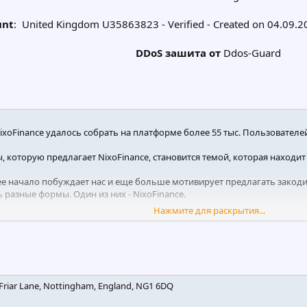
unt
:
United Kingdom U35863823 - Verified - Created on 04.09.202
DDoS зашита от
Ddos-Guard​
xoFinance удалось собрать на платформе более 55 тыс. Пользователей 
, которую предлагает NixoFinance, становится темой, которая находит
е начало побуждает нас и еще больше мотивирует предлагать закод
 разные формы. Один из них - NixoFinance.
Нажмите для раскрытия...
ователи были как можно более информированы о прогрессе NixoFinan
еты ниже. Следует отметить, что не на все вопросы в настоящее время
 Friar Lane, Nottingham, England, NG1 6DQ