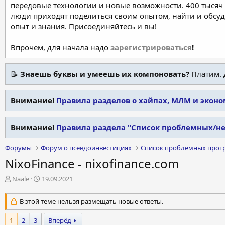
передовые технологии и новые возможности. 400 тысяч 
люди приходят поделиться своим опытом, найти и обсу
опыт и знания. Присоединяйтесь и вы!
Впрочем, для начала надо
зарегистрироваться
!
📝
Знаешь буквы и умеешь их компоновать?
Платим. 
Внимание!
Правила разделов о хайпах, МЛМ и экон
Внимание!
Правила раздела "Список проблемных/н
Форумы
Форум о псевдоинвестициях
Список проблемных прог
NixoFinance - nixofinance.com
А
Д
Naale
19.09.2021
в
а
т
т
В этой теме нельзя размещать новые ответы.
о
а
р
н
1
2
3
Вперёд
т
а