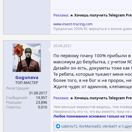
(p)
IP Address 190.115.30.233 - -1 other site is
IP Location Belize - Belize - Ddos-guard Co
Реклама
: 🔥
Хочешь получить Telegram Pre
www.invest-tracing.com
Предлагаю 200% RC вернуться к жизни давн
20.09.2021
По первому плану 100% прибыли в 
максимум до безубытка, с учетом RC
Дизайн он есть, докуметы тоже как 
Те ребята, которые тыкают меня нос
Gugunava
более того, я не бог и не пророк, н
ТОП-МАСТЕР
Ждите чудес от админов, клепающи
Регистрация
31.08.2017
Сообщения
19,957
Реклама
: 🔥
Хочешь получить Telegram Pre
Реакции
23,896
Чем меньше вариантов видишь, тем очевид
Поинты
0.010
Уверенность-это то, что вы имеете, пока не
Любое понимание основано только на том,
Р
sabirov72
,
KorMarina83
,
olenka01
и 5 дру
е