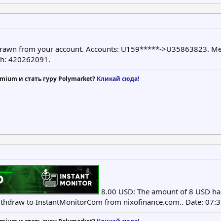
drawn from your account. Accounts: U159*****->U35863823. Me
tch: 420262091.
mium и стать гуру Polymarket?
Кликай сюда!
8.00 USD: The amount of 8 USD has
draw to InstantMonitorCom from nixofinance.com.. Date: 07:3