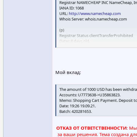
Registrar NAMECHEAP INC NameCheap, In
IANA ID: 1068
URL:
http://www.namecheap.com
Whois Server: whois.namecheap.com
(p)
Registrar Status clientTransferProhibited
Dates 8 days old
Created on 2021-09-11
Expires on 2022-09-11
Updated on 0000-12-31
Name Servers NS1.DDOS-GUARD.NET (has 
Мой вклад:
NS2.DDOS-GUARD.NET (has 7,260 domains
NS3.DDOS-GUARD.NET (has 7,260 domains
NS4.DDOS-GUARD.NET (has 7,260 domains
The amount of 1000 USD has been withdra
NS5.DDOS-GUARD.NET (has 7,260 domains
Accounts: U7773638->U35863823.
NS6.DDOS-GUARD.NET (has 7,260 domains
Memo: Shopping Cart Payment. Deposit to 
Date: 19:26 19.09.21.
Batch: 420281653.
Tech Contact Withheld for Privacy Purpose
Privacy service provided by Withheld for Pr
Kalkofnsvegur 2,
ОТКАЗ ОТ ОТВЕТСТВЕННОСТИ
: Мы
Reykjavik, Capital Region, 101, is
за ваши решения. Тема создана дл