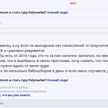
вас!​
 hosted on this server
rp
mium и стать гуру Polymarket?
Кликай сюда!
о
месяц, а ну если по выходным нет начислений то получитс
B и сраховки разумеется.
бы есть от 2016 года, кто то за них конечно заплатил, но яв
ом, что я ошибаюсь в своих прогнозах, хочу сказать, что п
е нужно ждать от меня чудес.
х по несколько баблосборов в день и если
авось
случается, 
mium и стать гуру Polymarket?
Кликай сюда!
ней кажется выбор.
 начинаете осознавать проблему.
 что вы уже знаете.
гих