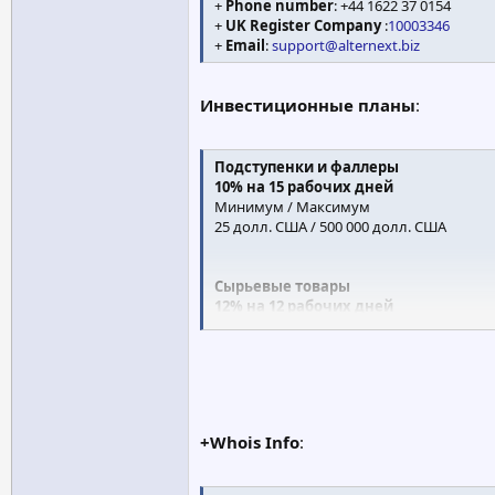
+
Phone number
: +44 1622 37 0154
+
UK Register Company
:
10003346
+
Email
:
support@alternext.biz
Инвестиционные планы
:
Подступенки и фаллеры
10% на 15 рабочих дней
Минимум / Максимум
25 долл. США / 500 000 долл. США
Сырьевые товары
12% на 12 рабочих дней
Минимум / Максимум
1000 долл. США / 500 000 долл. США
Индексы
15% на 10 рабочих дней
Минимум / Максимум
+Whois Info
:
5000 долл. США / 500 000 долл. США