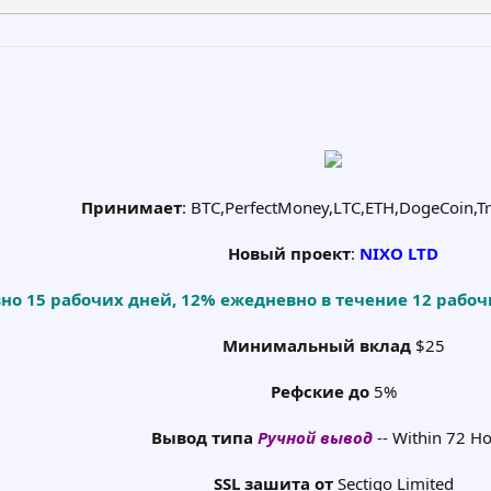
Принимает
: BTC,PerfectMoney,LTC,ETH,DogeCoin,T
Новый проект
:
NIXO LTD
о 15 рабочих дней, 12% ежедневно в течение 12 рабоч
Минимальный вклад
$25
Рефские до
5%
Вывод типа
Ручной вывод
-- Within 72 H
SSL зашита от
Sectigo Limited