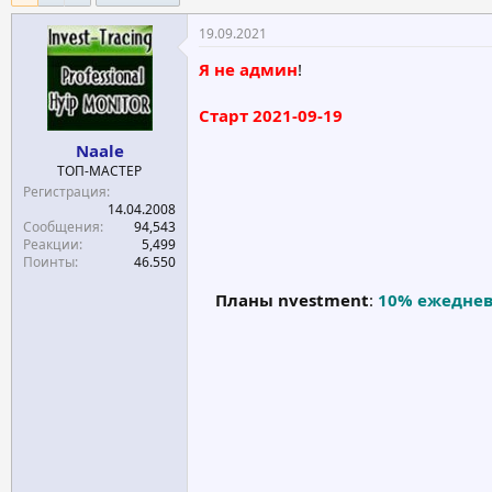
е
ч
19.09.2021
м
а
ы
л
Я не админ
!
а
Старт 2021-09-19
Naale
ТОП-МАСТЕР
Регистрация
14.04.2008
Сообщения
94,543
Реакции
5,499
Поинты
46.550
Планы nvestment
:
10% ежедневн