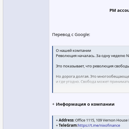
PM acco
Перевод с Google:
О нашей компании
Революция началась. За одну неделю Ni
Это показывает, что революция свободы
Но дорога долгая. Это многообещающе
и где угодно. Свобода может принимать
Поскольку мы хотим, чтобы наши польз
вопросы, на которые мы предлагаем отв
бизнесом и операциями).
+
Информация о компании
+
Address
: Office 1115, 109 Vernon House
+
TeleGram
:
https://t.me/nixofinance