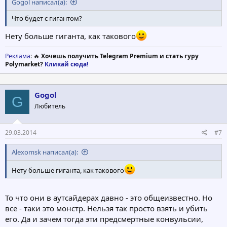
Gogol написал(а):
Что будет с гигантом?
Нету больше гиганта, как такового
Реклама
: 🔥
Хочешь получить Telegram Premium и стать гуру
Polymarket?
Кликай сюда!
Gogol
G
Любитель
29.03.2014
#7
Alexomsk написал(а):
Нету больше гиганта, как такового
То что они в аутсайдерах давно - это общеизвестно. Но
все - таки это монстр. Нельзя так просто взять и убить
его. Да и зачем тогда эти предсмертные конвульсии,