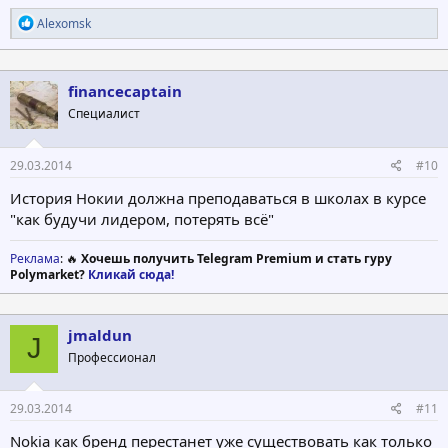
Р
Alexomsk
е
а
к
ц
financecaptain
и
Специалист
и
:
29.03.2014
#10
История Нокии должна преподаваться в школах в курсе
"как будучи лидером, потерять всё"
Реклама
: 🔥
Хочешь получить Telegram Premium и стать гуру
Polymarket?
Кликай сюда!
jmaldun
J
Профессионал
29.03.2014
#11
Nokia как бренд перестанет уже существовать как только