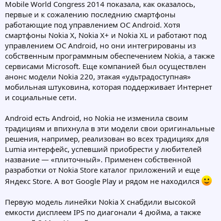
Mobile World Congress 2014 показала, как оказалось,
первые и к сожалению последнию смартфоны
работающие под управлением ОС Android. Хотя
смартфоны Nokia X, Nokia X+ и Nokia XL и работают под
управлением ОС Android, но они интегрированы из
собственным программным обеспечением Nokia, а также
сервисами Microsoft. Еще компанией был осуществлен
анонс модели Nokia 220, этакая «удьтрадоступная»
мобильная штуковина, которая поддерживает Интернет
и социальные сети.
Android есть Android, но Nokia не изменила своим
традициям и впихнула в эти модели свои оригинальные
решения, например, реализован во всех традициях для
Lumia интерфейс, успевший приобрести у любителей
название — «плиточный». Применен собственной
разработки от Nokia Store каталог приложений и еще
Яндекс Store. А вот Google Play и рядом не находился
Первую модель линейки Nokia X снабдили высокой
емкости дисплеем IPS по диагонали 4 дюйма, а также