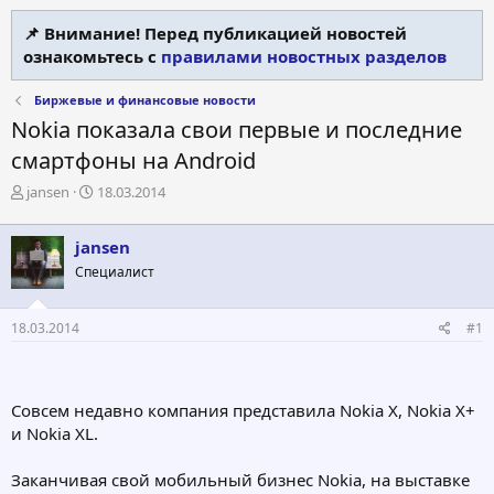
📌 Внимание! Перед публикацией новостей
ознакомьтесь с
правилами новостных разделов
Биржевые и финансовые новости
Nokia показала свои первые и последние
смартфоны на Android
А
Д
jansen
18.03.2014
в
а
т
т
jansen
о
а
р
н
Специалист
т
а
е
ч
18.03.2014
#1
м
а
ы
л
а
Совсем недавно компания представила Nokia X, Nokia X+
и Nokia XL.
Заканчивая свой мобильный бизнес Nokia, на выставке