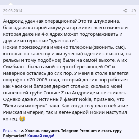
29.03.2014
#9
Андроид удачная операционка? Это та штуковина,
благодаря которой аккумулятор живет всего ничего и
которая даже на 4-х ядрах может подтормаживать и
другие интересные "удачности".
Нокиа производила именно телефоны(звонить, смс),
которые по качеству и живучести(падение с высоты, на
рельсы и тому подобное) были на самой высоте. А их
Симбиан - была самой энергосберегающей ОС и
наверное осталась до сих пор. У меня в столе валяется
смартфон n70 2005 года, который до сих пор работает
как часики и батарея держит столько, сколько моей
нынешней трубе Соньке Z на Андроиде и не снилось.
Однако даже я, истинный фанат Nokia, признаю, что
"Великая империя" пала. Как когда-то ушла в небытие
Римская империя, так и легендарной Нокии наступил
конец.
Реклама
: 🔥
Хочешь получить Telegram Premium и стать гуру
Polymarket?
Кликай сюда!