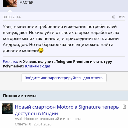
МАСТЕР
30.03.2014
#15
Увы, нынешние требования и желания потребителей
вынуждают Нокию уйти от своих старых наработок, за
которые мы их так ценили, и присоединиться к армии
Андроидов. Но на барахолках всё еще можно найти
древние модели
Реклама
: 🔥
Хочешь получить Telegram Premium и стать гуру
Polymarket?
Кликай сюда!
Войдите или зарегистрируйтесь для ответа.
Похожие темы
С
Новый смартфон Motorola Signature теперь
т
доступен в Индии
а
Asal
Новости технологий и интернета
т
Ответы
0
25.01.2026