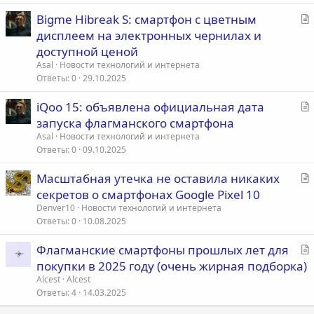
ь
С
Bigme Hibreak S: смартфон с цветным
я
т
дисплеем на электронных чернилах и
а
доступной ценой
т
Asal
Новости технологий и интернета
ь
Ответы
0
29.10.2025
я
С
iQoo 15: объявлена официальная дата
т
запуска флагманского смартфона
а
Asal
Новости технологий и интернета
т
Ответы
0
09.10.2025
ь
С
Масштабная утечка не оставила никаких
я
т
секретов о смартфонах Google Pixel 10
а
Denver10
Новости технологий и интернета
т
Ответы
0
10.08.2025
ь
С
Флагманские смартфоны прошлых лет для
я
т
покупки в 2025 году (очень жирная подборка)
а
Alcest
Alcest
т
Ответы
4
14.03.2025
ь