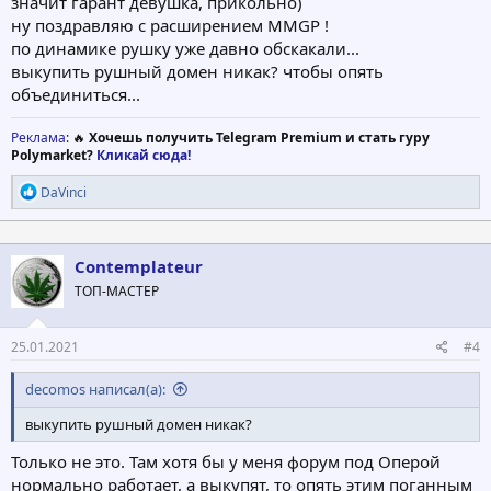
значит гарант девушка, прикольно)
ну поздравляю с расширением MMGP !
по динамике рушку уже давно обскакали...
выкупить рушный домен никак? чтобы опять
объединиться...
Реклама
: 🔥
Хочешь получить Telegram Premium и стать гуру
Polymarket?
Кликай сюда!
Р
DаVinci
е
а
к
ц
Contemplateur
и
ТОП-МАСТЕР
и
:
25.01.2021
#4
decomos написал(а):
выкупить рушный домен никак?
Только не это. Там хотя бы у меня форум под Оперой
нормально работает, а выкупят, то опять этим поганным