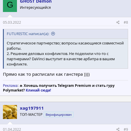
GHOST Demon
G
Интересующийся
05.03.2022
#8
FUTURISTIC написал(а):
Стратегическое партнерство; вопросы касающиеся совместной
работы.
2. Решение деловых конфликтов. Не поделили что-то с
партнерами? DaVinci выступит в качестве арбитра в вашем
конфликте.
Прямо как то расписали как ганстера ))))
Реклама
: 🔥
Хочешь получить Telegram Premium и стать гуру
Polymarket?
Кликай сюда!
xag197911
ТОП-МАСТЕР
Верифицирован
01.04.2022
#9