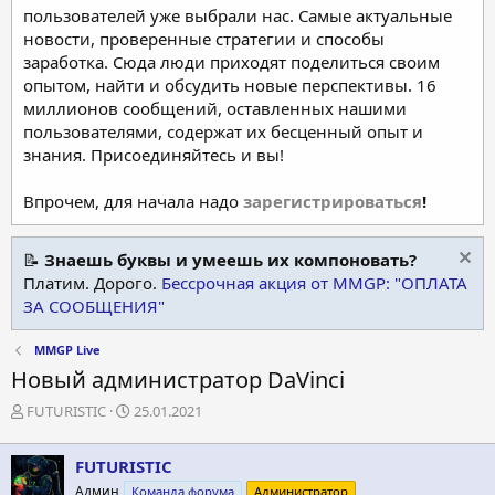
пользователей уже выбрали нас. Самые актуальные
новости, проверенные стратегии и способы
заработка. Сюда люди приходят поделиться своим
опытом, найти и обсудить новые перспективы. 16
миллионов сообщений, оставленных нашими
пользователями, содержат их бесценный опыт и
знания. Присоединяйтесь и вы!
Впрочем, для начала надо
зарегистрироваться
!
📝
Знаешь буквы и умеешь их компоновать?
Платим. Дорого.
Бессрочная акция от MMGP: "ОПЛАТА
ЗА СООБЩЕНИЯ"
MMGP Live
Новый администратор DaVinci
А
Д
FUTURISTIC
25.01.2021
в
а
т
т
FUTURISTIC
о
а
р
н
Админ
Команда форума
Администратор