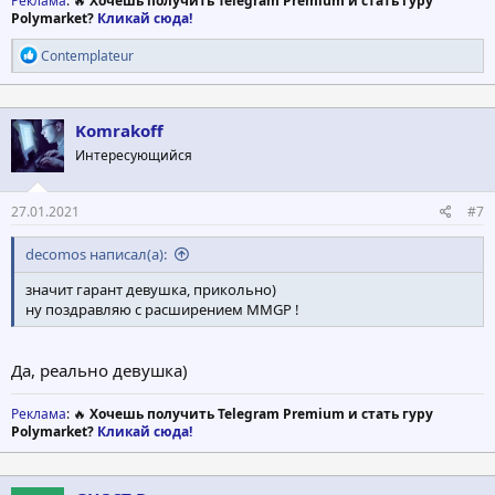
Реклама
: 🔥
Хочешь получить Telegram Premium и стать гуру
Polymarket?
Кликай сюда!
Р
Contemplateur
е
а
к
ц
Komrakoff
и
Интересующийся
и
:
27.01.2021
#7
decomos написал(а):
значит гарант девушка, прикольно)
ну поздравляю с расширением MMGP !
Да, реально девушка)
Реклама
: 🔥
Хочешь получить Telegram Premium и стать гуру
Polymarket?
Кликай сюда!