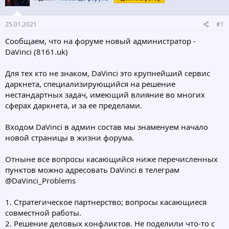
т
а
е
ч
25.01.2021
#1
м
а
ы
л
Сообщаем, что на форуме новый администратор -
а
DaVinci (8161.uk)
Для тех кто не знаком, DaVinci это крупнейший сервис
даркнета, специализирующийся на решение
нестандартных задач, имеющий влияние во многих
сферах даркнета, и за ее пределами.
Входом DaVinci в админ состав мы знаменуем начало
новой страницы в жизни форума.
Отныне все вопросы касающийся ниже перечисленных
пунктов можно адресовать DaVinci в телеграм
@DaVinci_Problems
1. Стратегическое партнерство; вопросы касающиеся
совместной работы.
2. Решение деловых конфликтов. Не поделили что-то с