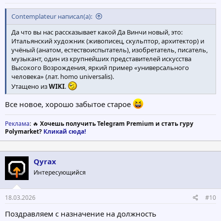
Contemplateur написал(а):
Да что вы нас рассказывает какой Да Винчи новый, это:
Итальянский художник (живописец, скульптор, архитектор) и
учёный (анатом, естествоиспытатель), изобретатель, писатель,
музыкант, один из крупнейших представителей искусства
Высокого Возрождения, яркий пример «универсального
человека» (лат. homo universalis).
Утащено из
WIKI
.
Все новое, хорошо забытое старое
Реклама
: 🔥
Хочешь получить Telegram Premium и стать гуру
Polymarket?
Кликай сюда!
Qyrax
Интересующийся
18.03.2026
#10
Поздравляем с назначение на должность