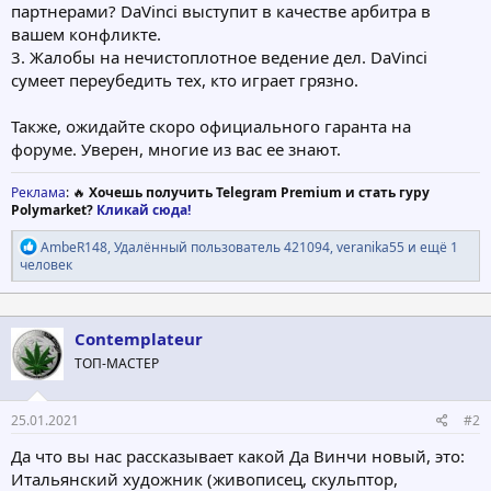
партнерами? DaVinci выступит в качестве арбитра в
вашем конфликте.
3. Жалобы на нечистоплотное ведение дел. DaVinci
сумеет переубедить тех, кто играет грязно.
Также, ожидайте скоро официального гаранта на
форуме. Уверен, многие из вас ее знают.
Реклама
: 🔥
Хочешь получить Telegram Premium и стать гуру
Polymarket?
Кликай сюда!
Р
AmbeR148
,
Удалённый пользователь 421094
,
veranika55
и ещё 1
е
человек
а
к
ц
и
Contemplateur
и
ТОП-МАСТЕР
:
25.01.2021
#2
Да что вы нас рассказывает какой Да Винчи новый, это:
Итальянский художник (живописец, скульптор,