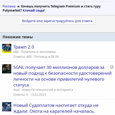
Реклама
: 🔥
Хочешь получить Telegram Premium и стать гуру
Polymarket?
Кликай сюда!
Войдите или зарегистрируйтесь для ответа.
Похожие темы
Трамп 2.0
xbb
Политика и экономика
Ответы
480
Пятница в 08:56
С
SGNL получает 30 миллионов долларов за
т
новый подход к безопасности удостоверений
а
личности на основе привилегий нулевого
т
статуса
ь
Asal
Новости технологий и интернета
я
Ответы
0
13.02.2025
Новый Судоплатов настигает откуда не
ждали: Охота на карателей началась.