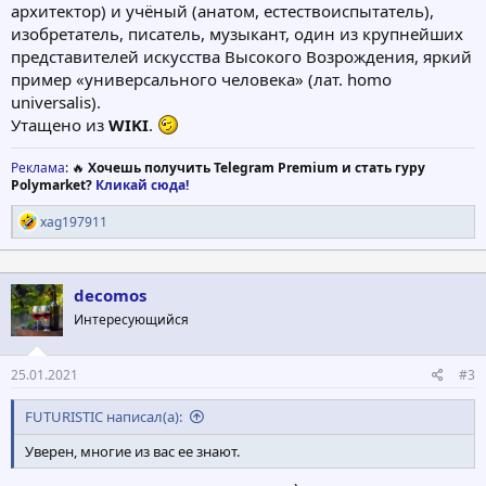
архитектор) и учёный (анатом, естествоиспытатель),
изобретатель, писатель, музыкант, один из крупнейших
представителей искусства Высокого Возрождения, яркий
пример «универсального человека» (лат. homo
universalis).
Утащено из
WIKI
.
Реклама
: 🔥
Хочешь получить Telegram Premium и стать гуру
Polymarket?
Кликай сюда!
Р
xag197911
е
а
к
ц
decomos
и
Интересующийся
и
:
25.01.2021
#3
FUTURISTIC написал(а):
Уверен, многие из вас ее знают.