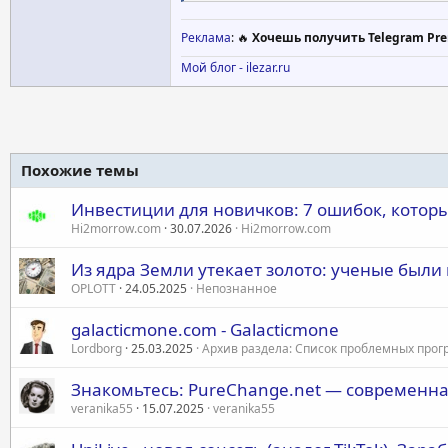
9. Если пользователь будет уличён в п
10. Статья должна быть грамотно офо
Реклама
: 🔥
Хочешь получить Telegram Pre
Мой блог - ilezar.ru
Похожие темы
Инвестиции для новичков: 7 ошибок, которы
Hi2morrow.com
30.07.2026
Hi2morrow.com
Из ядра Земли утекает золото: ученые был
OPLOTT
24.05.2025
Непознанное
galacticmone.com - Galacticmone
Lordborg
25.03.2025
Архив раздела: Список проблемных про
Знакомьтесь: PureChange.net — современн
veranika55
15.07.2025
veranika55