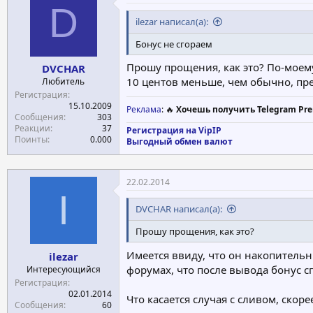
D
ilezar написал(а):
Бонус не сгораем
Прошу прощения, как это? По-моему
DVCHAR
10 центов меньше, чем обычно, пре
Любитель
Регистрация
15.10.2009
Реклама
: 🔥
Хочешь получить Telegram Pre
Сообщения
303
Реакции
37
Регистрация на VipIP
Поинты
0.000
Выгодный обмен валют
22.02.2014
I
DVCHAR написал(а):
Прошу прощения, как это?
Имеется ввиду, что он накопительн
ilezar
форумах, что после вывода бонус сг
Интересующийся
Регистрация
02.01.2014
Что касается случая с сливом, скор
Сообщения
60