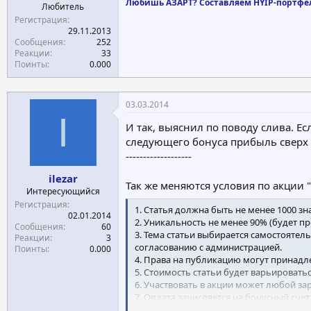
Любишь АЗАРТ? Составляем HYIP-портфе
Любитель
Регистрация
29.11.2013
Сообщения
252
Реакции
33
Поинты
0.000
03.03.2014
I
И так, выяснил по поводу слива. Е
следующего бонуса прибыль сверх 
-------------------
ilezar
Так же меняются условия по акции "
Интересующийся
Регистрация
1. Статья должна быть не менее 1000 зн
02.01.2014
2. Уникальность не менее 90% (будет пр
Сообщения
60
3. Тема статьи выбирается самостоятел
Реакции
3
согласованию с администрацией.
Поинты
0.000
4. Права на публикацию могут принадле
5. Стоимость статьи будет варьировать
6. Участвовать в акции может любой з
7. Оплата зачисляется на бонусный счет
8. По усмотрению администрации, стат