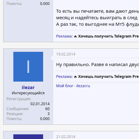
Поинты
0.000
То есть вы печатаете, вам дают день
месяц и надейтесь выиграть в след р
А раз так, то выгоднее на Мт5 флудит
Реклама
: 🔥
Хочешь получить Telegram Pre
19.02.2014
I
Ну правильно. Разве я написал двус
Реклама
: 🔥
Хочешь получить Telegram Pre
Мой блог - ilezar.ru
ilezar
Интересующийся
Регистрация
02.01.2014
Сообщения
60
Реакции
3
Поинты
0.000
21.02.2014