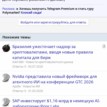
Реклама
: 🔥
Хочешь получить Telegram Premium и стать гуру
Polymarket?
Кликай сюда!
Войдите или зарегистрируйтесь для ответа.
Похожие темы
С
Бразилия ужесточает надзор за
т
криптовалютами, вводя новые правила
а
капитала для бирж
т
inik1080
Новости криптовалютного рынка
ь
Ответы
0
03.07.2026
я
Nvidia представила новый фреймворк для
агентного ИИ на конференции GTC 2026
Apollo
Новости ИИ
Ответы
0
31.03.2026
SAP инвестирует $1,16 млрд в немецкую AI-
лабораторию Prior Labs