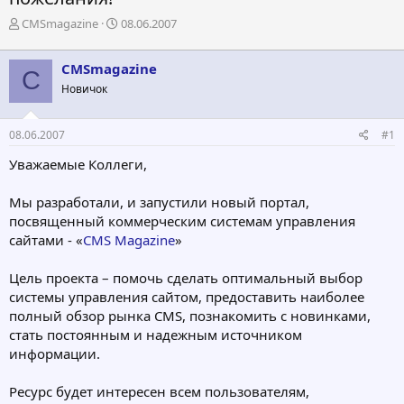
А
Д
CMSmagazine
08.06.2007
в
а
т
т
CMSmagazine
о
а
C
р
н
Новичок
т
а
е
ч
08.06.2007
#1
м
а
ы
л
Уважаемые Коллеги,
а
Мы разработали, и запустили новый портал,
посвященный коммерческим системам управления
сайтами - «
CMS Magazine
»
Цель проекта – помочь сделать оптимальный выбор
системы управления сайтом, предоставить наиболее
полный обзор рынка CMS, познакомить с новинками,
стать постоянным и надежным источником
информации.
Ресурс будет интересен всем пользователям,