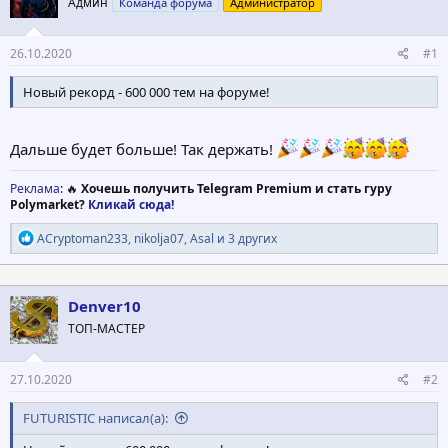
Админ
Команда форума
Администратор
т
а
е
ч
м
а
26.10.2020
#1
ы
л
а
Новый рекорд - 600 000 тем на форуме!
Дальше будет больше! Так держать!
Реклама
: 🔥
Хочешь получить Telegram Premium и стать гуру
Polymarket?
Кликай сюда!
Р
ACryptoman233
,
nikolja07
,
Asal
и 3 других
е
а
к
ц
Denver10
и
ТОП-МАСТЕР
и
:
27.10.2020
#2
FUTURISTIC написал(а):