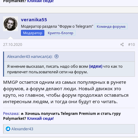
Polymarket?
Кликай сюда!
veranika55
Модератор раздела "Форум о Telegram"
Команда форума
Модератор
Крипто-блогер
27.10.2020
#10
Alexander43 написал(а):
Я мнение высказал, писать надо обо всем
(идеи)
что как то
привлечет пользователей сети на форум.
MMGP остается одним из самых популярных в рунете
форумов, а форум делают люди. Новый движок это
круто, но главное, чтобы форум продолжал оставаться
интересным людям, и тогда они будут его читать.
Реклама
: 🔥
Хочешь получить Telegram Premium и стать гуру
Polymarket?
Кликай сюда!
Р
Alexander43
е