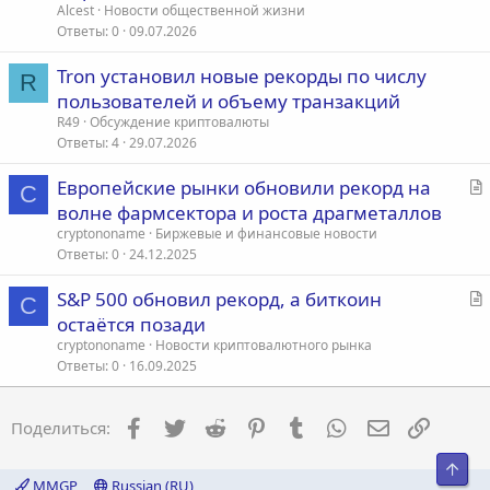
т
Alcest
Новости общественной жизни
ь
Ответы
0
09.07.2026
я
Tron установил новые рекорды по числу
R
пользователей и объему транзакций
R49
Обсуждение криптовалюты
Ответы
4
29.07.2026
С
Европейские рынки обновили рекорд на
C
т
волне фармсектора и роста драгметаллов
а
cryptononame
Биржевые и финансовые новости
т
Ответы
0
24.12.2025
ь
С
S&P 500 обновил рекорд, а биткоин
я
C
т
остаётся позади
а
cryptononame
Новости криптовалютного рынка
т
Ответы
0
16.09.2025
ь
я
Facebook
Twitter
Reddit
Pinterest
Tumblr
WhatsApp
Электронна
Ссылка
Поделиться:
Свер
MMGP
Russian (RU)