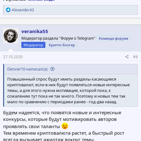
Р
Alexander43
е
а
к
ц
veranika55
и
Модератор раздела "Форум о Telegram"
Команда форума
и
:
Модератор
Крипто-блогер
27.10.2020
#8
Denver10 написал(а):
Повышенный спрос будут иметь разделы касающиеся
криптовалют, если в них будут появляться новые интересные
темы, а для этого нужна мотивация, которой пока, к
сожалению тут пока не так много. Поэтому и новых тем так
мало по сравнению с периодами ранее - год-два назад.
Будем надеется, что появятся новые и интересные
конкурсы, которые будут мотивировать авторов
проявлять свои таланты
Тем временем криптовалюта растет, а быстрый рост
всегда вызывает ажиотаж вокруг темы.