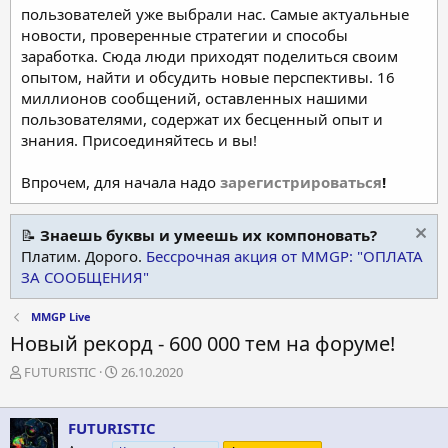
пользователей уже выбрали нас. Самые актуальные
новости, проверенные стратегии и способы
заработка. Сюда люди приходят поделиться своим
опытом, найти и обсудить новые перспективы. 16
миллионов сообщений, оставленных нашими
пользователями, содержат их бесценный опыт и
знания. Присоединяйтесь и вы!
Впрочем, для начала надо
зарегистрироваться
!
📝
Знаешь буквы и умеешь их компоновать?
Платим. Дорого.
Бессрочная акция от MMGP: "ОПЛАТА
ЗА СООБЩЕНИЯ"
MMGP Live
Новый рекорд - 600 000 тем на форуме!
А
Д
FUTURISTIC
26.10.2020
в
а
т
т
о
а
FUTURISTIC
р
н