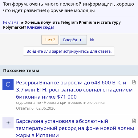
Топ форум, очень много полезной информации , хорошо
что идет развитие! форумчане молодцы
Реклама
: 🔥
Хочешь получить Telegram Premium и стать гуру
Polymarket?
Кликай сюда!
Last
1 из 2
Вперёд
Войдите или зарегистрируйтесь для ответа.
Похожие темы
С
Резервы Binance выросли до 648 600 BTC и
C
т
3.7 млн ETH: рост запасов совпал с падением
а
биткоина ниже $71 000
т
cryptononame
Новости криптовалютного рынка
ь
Ответы
0
02.06.2026
я
С
Барселона установила абсолютный
т
температурный рекорд на фоне новой волны
а
жары в Испании