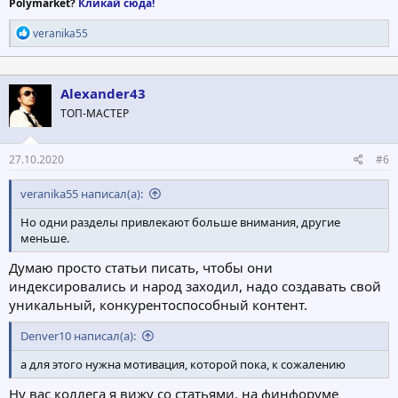
Polymarket?
Кликай сюда!
Р
veranika55
е
а
к
ц
Alexander43
и
ТОП-МАСТЕР
и
:
27.10.2020
#6
veranika55 написал(а):
Но одни разделы привлекают больше внимания, другие
меньше.
Думаю просто статьи писать, чтобы они
индексировались и народ заходил, надо создавать свой
уникальный, конкурентоспособный контент.
Denver10 написал(а):
а для этого нужна мотивация, которой пока, к сожалению
Ну вас коллега я вижу со статьями, на финфоруме