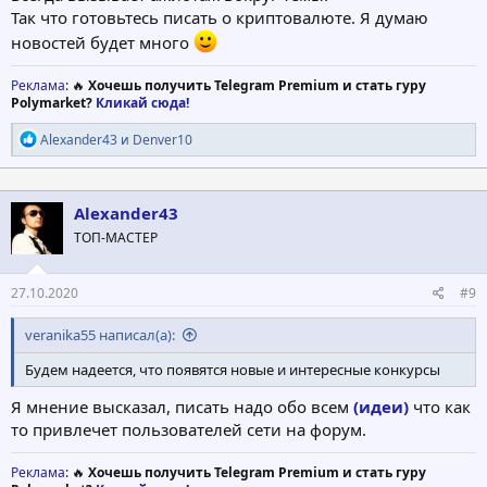
Так что готовьтесь писать о криптовалюте. Я думаю
новостей будет много
Реклама
: 🔥
Хочешь получить Telegram Premium и стать гуру
Polymarket?
Кликай сюда!
Р
Alexander43
и
Denver10
е
а
к
ц
Alexander43
и
ТОП-МАСТЕР
и
:
27.10.2020
#9
veranika55 написал(а):
Будем надеется, что появятся новые и интересные конкурсы
Я мнение высказал, писать надо обо всем
(идеи)
что как
то привлечет пользователей сети на форум.
Реклама
: 🔥
Хочешь получить Telegram Premium и стать гуру