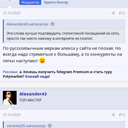
:
Модератор
Крипто-блогер
27.10.2020
#12
Alexander43 написал(а):
Эти слова лучше подтвердить статистикой посещений из сети,
просто так никто никому в интернете не платит.
По русскоязычным меркам алекса у сайта не плохая. Но
всегда надо стремиться к большему, а то конкуренты на
пятки наступают
Реклама
: 🔥
Хочешь получить Telegram Premium и стать гуру
Polymarket?
Кликай сюда!
Alexander43
ТОП-МАСТЕР
27.10.2020
#13
veranika55 написал(а):