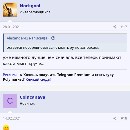
Nockgool
Интересующийся
28.01.2021
#17
Alexander43 написал(а):
остается посоревноваться с ммгп. ру по запросам.
уже намного лучше чем сначала, все теперь понимают
какой ммгп круче...
Реклама
: 🔥
Хочешь получить Telegram Premium и стать гуру
Polymarket?
Кликай сюда!
Coincanava
C
Новичок
14.02.2021
#18