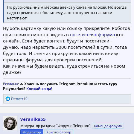
По русскоязычным меркам алекса у сайта не плохая. Но всегда
надо стремиться к большему, а то конкуренты на пятки
наступают
Ну хоть картинку какую или ссылку прикрепите. Роботов
поисковиков можно видеть в
посетителях форума
кто
онлайн. Если будет контент, будут и посетители.
Думаю, надо нарастить 3000 посетителей в сутки, тогда
будет толк. И счетчик прикрутить какой нить внизу
страницы форума, для проверки посещений.
Как иначе мы будем видеть, куда стремиться на новом
движке?
Реклама
: 🔥
Хочешь получить Telegram Premium и стать гуру
Polymarket?
Кликай сюда!
Р
Denver10
е
а
к
ц
veranika55
и
Модератор раздела "Форум о Telegram"
Команда форума
и
:
Модератор
Крипто-блогер