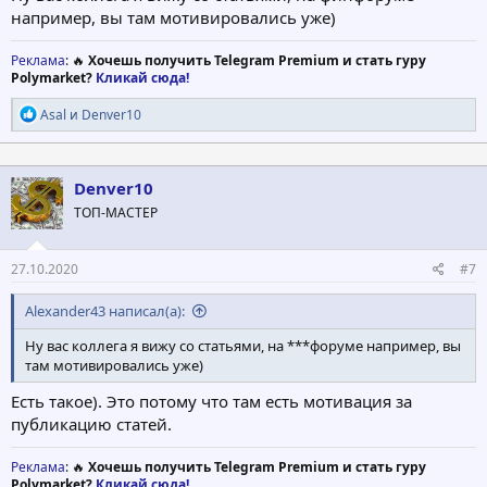
например, вы там мотивировались уже)
Реклама
: 🔥
Хочешь получить Telegram Premium и стать гуру
Polymarket?
Кликай сюда!
Р
Asal
и
Denver10
е
а
к
ц
Denver10
и
ТОП-МАСТЕР
и
:
27.10.2020
#7
Alexander43 написал(а):
Ну вас коллега я вижу со статьями, на ***форуме например, вы
там мотивировались уже)
Есть такое). Это потому что там есть мотивация за
публикацию статей.
Реклама
: 🔥
Хочешь получить Telegram Premium и стать гуру
Polymarket?
Кликай сюда!