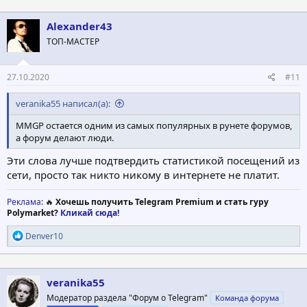
а
к
ц
Alexander43
и
ТОП-МАСТЕР
и
:
27.10.2020
#11
veranika55 написал(а):
MMGP остается одним из самых популярных в рунете форумов,
а форум делают люди.
Эти слова лучше подтвердить статистикой посещений из
сети, просто так никто никому в интернете не платит.
Реклама
: 🔥
Хочешь получить Telegram Premium и стать гуру
Polymarket?
Кликай сюда!
Р
Denver10
е
а
к
ц
veranika55
и
Модератор раздела "Форум о Telegram"
Команда форума
и