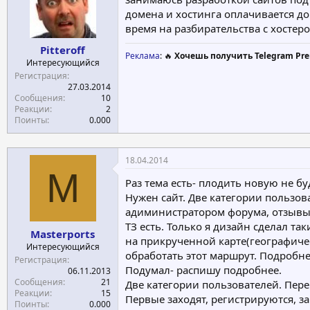
домена и хостинга оплачивается д
время на разбирательства с хостеро
Pitteroff
Реклама
: 🔥
Хочешь получить Telegram Pre
Интересующийся
Регистрация
27.03.2014
Сообщения
10
Реакции
2
Поинты
0.000
18.04.2014
M
Раз тема есть- плодить новую не бу
Нужен сайт. Две категории пользо
адиминистратором форума, отзывы,
ТЗ есть. Только я дизайн сделал та
Masterports
на прикрученной карте(географическ
Интересующийся
обработать этот маршрут. Подробне
Регистрация
Подумал- распишу подробнее.
06.11.2013
Сообщения
21
Две категории пользователей. Пере
Реакции
15
Первые заходят, регистрируются, з
Поинты
0.000