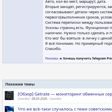
Авто, кол-во мест, маршрут, дата.
Вторые заходят, регистрируются, з
согласовывают детали через систем
первого(выполнение сроков, условий
Система переписки между пользовате
Эскизы страниц есть. Функционал под
наличии. Нужно только сделать и 
Кто мог бы взяться- в личку с цен
Я всё понимаю. Но примерный поря
Спасибо.
Реклама
: 🔥
Хочешь получить Telegram Pre
Похожие темы
[Обзор] Getrate — мониторинг обменных се
Lizardov
08.05.2026
Lizardov
Что же всё-таки случалось с теми советским