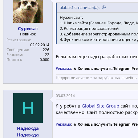
alabas1st написал(а):
Нужен сайт:
1. Шапка сайта (Главная, Города, Люди, М
Сурикат
2. Регистрация пользователей
3. Добавление зарегистрированным пол
Новичок
4. Функция комментирования и оценки
Регистрация
02.02.2014
Сообщения
226
Реакции
22
Если вам еще надо разработчик пи
Поинты
0.000
Реклама
: 🔥
Хочешь получить Telegram Pre
Недорогое лечение на зарубежных лечебных
03.03.2014
Н
Я у ребят в
Global Site Group
сайт по
качественно. Сайт полностью раскр
Реклама
: 🔥
Хочешь получить Telegram Pre
Надежда
Надежда