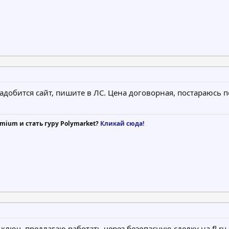
надобится сайт, пишите в ЛС. Цена договорная, постараюсь п
mium и стать гуру Polymarket?
Кликай сюда!
люч. предлагаю работать через безопасную сделку на fl.ru. 