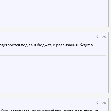
#5
одстроится под ваш бюджет, и реализация, будет в
#6
беру оплату только за разработку сайта. регистрация