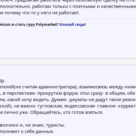
ополнительно. работаю только с платными и качественным
м почему что то у него не работает.
mium и стать гуру Polymarket?
Кликай сюда!
ду.
вателей(не считая администратора), взаимосвязь между ни
 в перспективе- прикрутим форум. Или сразу- в общем, об
ким, какой хочу видеть. Думаю- джумлы не дадут такое реали
ой), не важно- гугловская, яндексовская- главное- коррект
е лично уже. Обращайтесь, кто готов взяться.
возчики и, не знаю, туристы.
аполняют о себе данные.