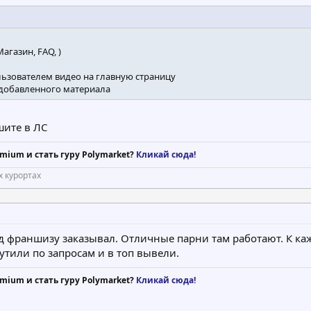
агазин, FAQ, )
ьзователем видео на главную страницу
 добавленного материала
шите в ЛС
mium и стать гуру Polymarket?
Кликай сюда!
 курортах
д франшизу заказывал. Отличные парни там работают. К ка
утили по запросам и в топ вывели.
mium и стать гуру Polymarket?
Кликай сюда!