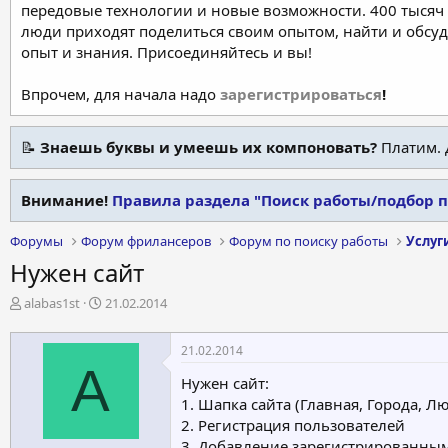
передовые технологии и новые возможности. 400 тысяч 
люди приходят поделиться своим опытом, найти и обсу
опыт и знания. Присоединяйтесь и вы!
Впрочем, для начала надо
зарегистрироваться
!
📝
Знаешь буквы и умеешь их компоновать?
Платим. 
Внимание!
Правила раздела "Поиск работы/подбор 
Форумы
Форум фрилансеров
Форум по поиску работы
Услуг
Нужен сайт
А
Д
alabas1st
21.02.2014
в
а
т
т
21.02.2014
о
а
A
р
н
Нужен сайт:
т
а
1. Шапка сайта (Главная, Города, Лю
е
ч
2. Регистрация пользователей
м
а
3. Добавление зарегистрированным
ы
л