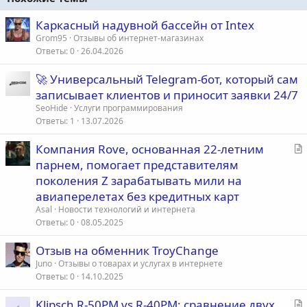
Каркасный надувной бассейн от Intex
Grom95
Отзывы об интернет-магазинах
Ответы
0
26.04.2026
🚀 Универсальный Telegram-бот, который сам
записывает клиентов и приносит заявки 24/7
SeoHide
Услуги программирования
Ответы
1
13.07.2026
С
Компания Rove, основанная 22-летним
т
парнем, помогает представителям
а
поколения Z зарабатывать мили на
т
авиаперелетах без кредитных карт
ь
Asal
Новости технологий и интернета
я
Ответы
0
08.05.2025
Отзыв на обменник TroyChange
Juno
Отзывы о товарах и услугах в интернете
Ответы
0
14.10.2025
С
Klipsch R-50PM vs R-40PM: сравнение двух