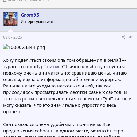
в
а
т
т
Grom95
о
а
р
н
Интересующийся
т
а
е
ч
08.07.2026
#1
м
а
ы
л
а
Хочу поделиться своим опытом обращения в онлайн-
турагентство «
ТурПоиск
». Обычно к выбору отпуска я
подхожу очень внимательно: сравниваю цены, читаю
отзывы, изучаю информацию об отелях и курортах.
Раньше на это уходило несколько дней, так как
приходилось просматривать десятки разных сайтов. В
этот раз решил воспользоваться сервисом «ТурПоиск», и
могу сказать, что это значительно упростило весь
процесс.
Сайт оказался очень удобным и понятным. Все
предложения собраны в одном месте, можно быстро