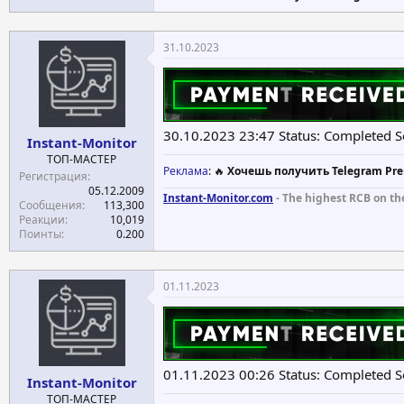
31.10.2023
30.10.2023 23:47 Status: Completed 
Instant-Monitor
ТОП-МАСТЕР
Реклама
: 🔥
Хочешь получить Telegram Pre
Регистрация
05.12.2009
Instant-Monitor.com
- The highest RCB on th
Сообщения
113,300
Реакции
10,019
Поинты
0.200
01.11.2023
01.11.2023 00:26 Status: Completed 
Instant-Monitor
ТОП-МАСТЕР