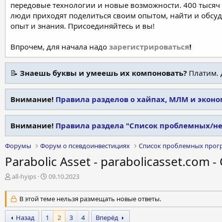
передовые технологии и новые возможности. 400 тысяч 
люди приходят поделиться своим опытом, найти и обсу
опыт и знания. Присоединяйтесь и вы!
Впрочем, для начала надо
зарегистрироваться
!
📝
Знаешь буквы и умеешь их компоновать?
Платим. 
Внимание!
Правила разделов о хайпах, МЛМ и экон
Внимание!
Правила раздела "Список проблемных/н
Форумы
Форум о псевдоинвестициях
Список проблемных прог
Parabolic Asset - parabolicasset.com 
А
Д
all-hyips
09.10.2023
в
а
т
т
В этой теме нельзя размещать новые ответы.
о
а
р
н
Назад
1
2
3
4
Вперёд
т
а