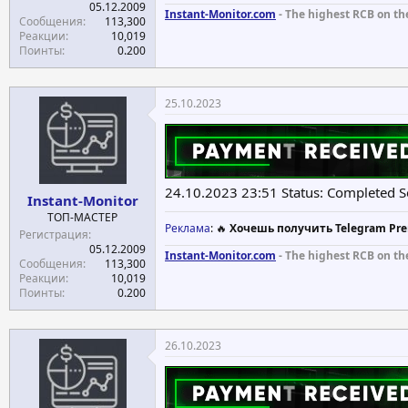
05.12.2009
Instant-Monitor.com
- The highest RCB on th
Сообщения
113,300
Реакции
10,019
Поинты
0.200
25.10.2023
24.10.2023 23:51 Status: Completed 
Instant-Monitor
ТОП-МАСТЕР
Реклама
: 🔥
Хочешь получить Telegram Pre
Регистрация
05.12.2009
Instant-Monitor.com
- The highest RCB on th
Сообщения
113,300
Реакции
10,019
Поинты
0.200
26.10.2023