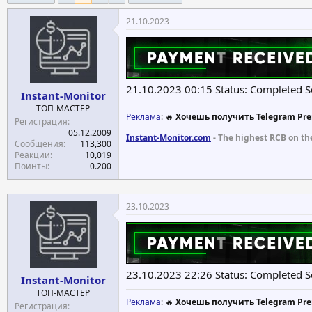
е
ч
21.10.2023
м
а
ы
л
а
21.10.2023 00:15 Status: Completed 
Instant-Monitor
ТОП-МАСТЕР
Реклама
: 🔥
Хочешь получить Telegram Pre
Регистрация
05.12.2009
Instant-Monitor.com
- The highest RCB on th
Сообщения
113,300
Реакции
10,019
Поинты
0.200
23.10.2023
23.10.2023 22:26 Status: Completed 
Instant-Monitor
ТОП-МАСТЕР
Реклама
: 🔥
Хочешь получить Telegram Pre
Регистрация