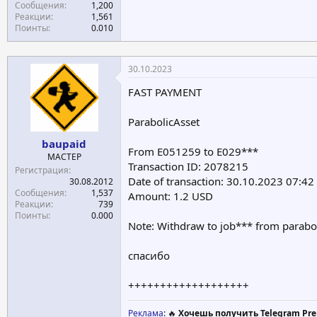
Сообщения
1,200
Реакции
1,561
Поинты
0.010
30.10.2023
FAST PAYMENT
ParabolicAsset
baupaid
From E051259 to E029***
МАСТЕР
Transaction ID: 2078215
Регистрация
Date of transaction: 30.10.2023 07:42
30.08.2012
Сообщения
1,537
Amount: 1.2 USD
Реакции
739
Поинты
0.000
Note: Withdraw to job*** from parabo
спасибо
+++++++++++++++++++
Реклама
: 🔥
Хочешь получить Telegram Pre