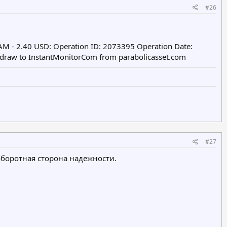
#26
AM - 2.40 USD: Operation ID: 2073395 Operation Date:
hdraw to InstantMonitorCom from parabolicasset.com
#27
оборотная сторона надежности.