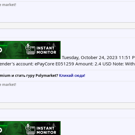
e market!
Tuesday, October 24, 2023 11:51 P
Sender's account: ePayCore E051259 Amount: 2.4 USD Note: Wit
mium и стать гуру Polymarket?
Кликай сюда!
e market!