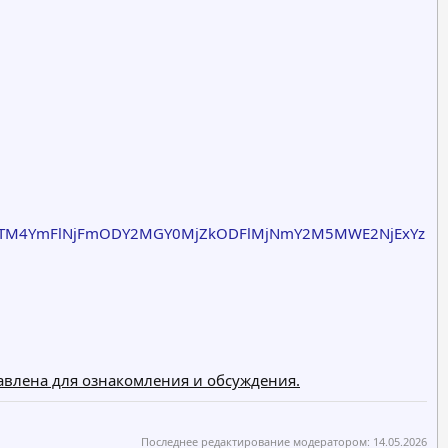
OTM4YmFlNjFmODY2MGY0MjZkODFlMjNmY2M5MWE2NjExYz
тавлена для ознакомления и обсуждения.
Последнее редактирование модератором:
14.05.2026