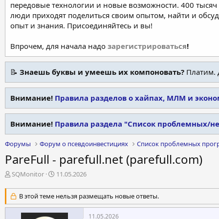
передовые технологии и новые возможности. 400 тысяч 
люди приходят поделиться своим опытом, найти и обсу
опыт и знания. Присоединяйтесь и вы!
Впрочем, для начала надо
зарегистрироваться
!
📝
Знаешь буквы и умеешь их компоновать?
Платим. 
Внимание!
Правила разделов о хайпах, МЛМ и экон
Внимание!
Правила раздела "Список проблемных/н
Форумы
Форум о псевдоинвестициях
Список проблемных прог
PareFull - parefull.net (parefull.com)
А
Д
SQMonitor
11.05.2026
в
а
т
т
В этой теме нельзя размещать новые ответы.
о
а
р
н
11.05.2026
т
а