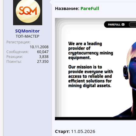
е
ч
Название:
PareFull
м
а
ы
л
а
SQMonitor
ТОП-МАСТЕР
Регистрация
10.11.2008
Сообщения
60,047
Реакции
3,838
Поинты
27.350
Старт:
11.05.2026