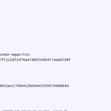
onitor через
Tron:
7f12c2d72476a418607e3b411eadd188f
3bc5acc21fe44c2b0d4e2559010de884d