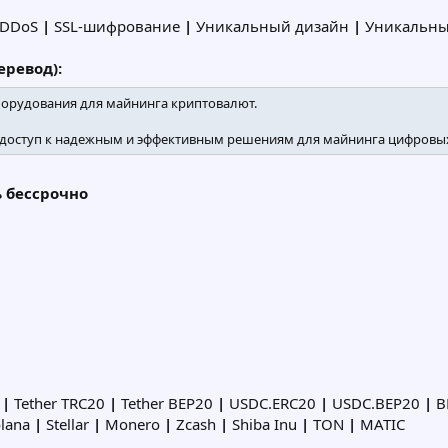
 DDoS
|
SSL-шифрование
|
Уникальный дизайн
|
Уникальны
ревод):
орудования для майнинга криптовалют.
доступ к надежным и эффективным решениям для майнинга цифровых
ь бессрочно
0
|
Tether TRC20
|
Tether BEP20
|
USDC.ERC20
|
USDC.BEP20
|
B
lana
|
Stellar
|
Monero
|
Zcash
|
Shiba Inu
|
TON
|
MATIC