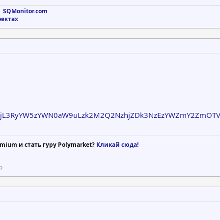
 SQMonitor.com
оектах
y8jL3RyYW5zYWN0aW9uLzk2M2Q2NzhjZDk3NzEzYWZmY2Zm
mium и стать гуру Polymarket?
Кликай сюда!
о