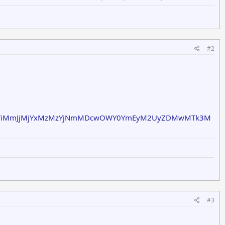
#2
OTViMmJjMjYxMzMzYjNmMDcwOWY0YmEyM2UyZDMwMTk3M
#3