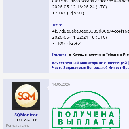
80079b1d6a93ccab422acc7b56444af
2026-05-12 16:26:24 (UTC)
17 TRX (~$5.91)
Tron:
4f57d8e0abe0eed3385d00e74cc4f16
2026-05-11 22:21:18 (UTC)
7 TRX (~$2.46)
Реклама
: 🔥
Хочешь получить Telegram Pre
Качественный Мониторинг Инвестиций |
Часто Задаваемые Вопросы об Инвест-Пр
14.05.2026
SQMonitor
ТОП-МАСТЕР
Регистрация