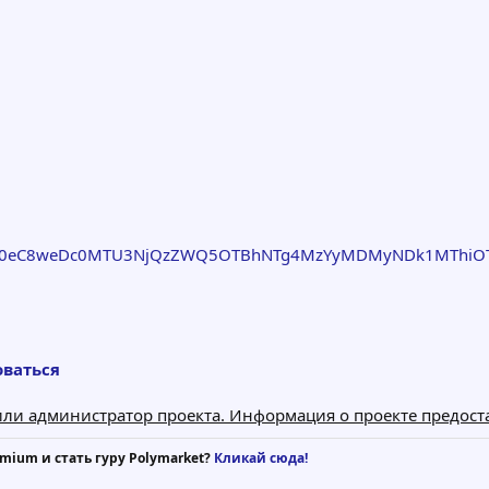
S90eC8weDc0MTU3NjQzZWQ5OTBhNTg4MzYyMDMyNDk1MThi
оваться
ц или администратор проекта. Информация о проекте предос
mium и стать гуру Polymarket?
Кликай сюда!