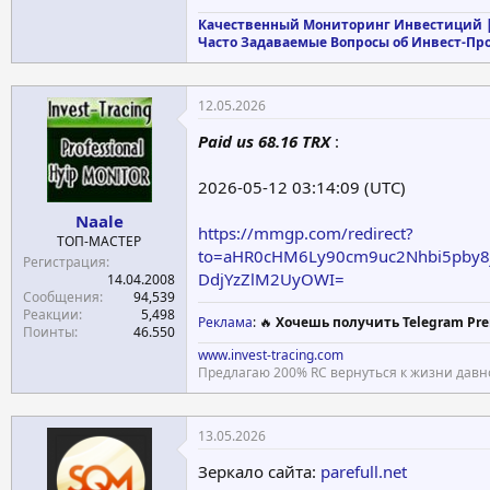
Качественный Мониторинг Инвестиций |
Часто Задаваемые Вопросы об Инвест-Пр
12.05.2026
Paid us 68.16 TRX
:
2026-05-12 03:14:09 (UTC)
Naale
https://mmgp.com/redirect?
ТОП-МАСТЕР
to=aHR0cHM6Ly90cm9uc2Nhbi5pb
Регистрация
DdjYzZlM2UyOWI=
14.04.2008
Сообщения
94,539
Реакции
5,498
Реклама
: 🔥
Хочешь получить Telegram Pre
Поинты
46.550
www.invest-tracing.com
Предлагаю 200% RC вернуться к жизни давн
13.05.2026
Зеркало сайта:
parefull.net