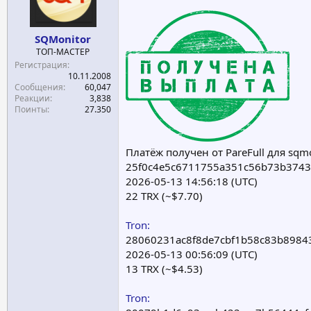
SQMonitor
ТОП-МАСТЕР
Регистрация
10.11.2008
Сообщения
60,047
Реакции
3,838
Поинты
27.350
Платёж получен от PareFull для sqm
25f0c4e5c6711755a351c56b73b3743
2026-05-13 14:56:18 (UTC)
22 TRX (~$7.70)
Tron:
28060231ac8f8de7cbf1b58c83b8984
2026-05-13 00:56:09 (UTC)
13 TRX (~$4.53)
Tron: