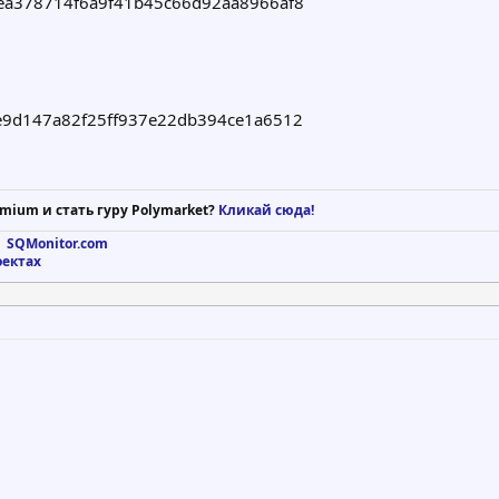
ea378714f6a9f41b45c66d92aa8966af8
e9d147a82f25ff937e22db394ce1a6512
mium и стать гуру Polymarket?
Кликай сюда!
 SQMonitor.com
оектах