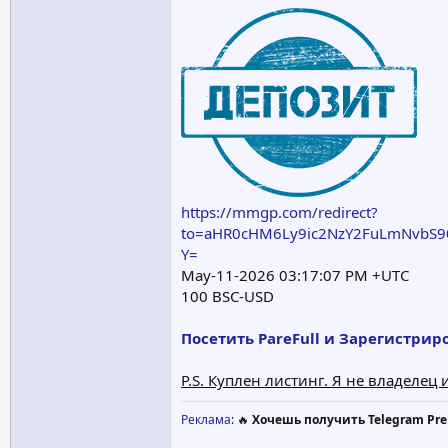
https://mmgp.com/redirect?
to=aHR0cHM6Ly9ic2NzY2FuLmNvb
Y=
May-11-2026 03:17:07 PM +UTC
100 BSC-USD
Посетить PareFull и Зарегистрир
P.S. Куплен листинг. Я не владеле
Реклама
: 🔥
Хочешь получить Telegram Pre