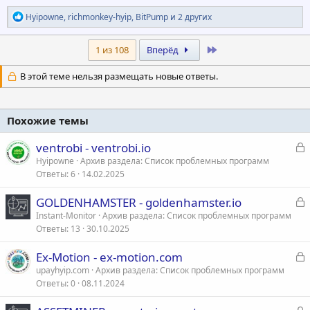
Р
Hyipowne
,
richmonkey-hyip
,
BitPump
и 2 других
е
а
к
Last
1 из 108
Вперёд
ц
и
В этой теме нельзя размещать новые ответы.
и
:
Похожие темы
З
ventrobi - ventrobi.io
а
Hyipowne
Архив раздела: Список проблемных программ
Ответы
6
14.02.2025
к
р
З
GOLDENHAMSTER - goldenhamster.io
а
Instant-Monitor
Архив раздела: Список проблемных программ
т
Ответы
13
30.10.2025
к
а
р
З
Ex-Motion - ex-motion.com
а
upayhyip.com
Архив раздела: Список проблемных программ
т
Ответы
0
08.11.2024
к
а
р