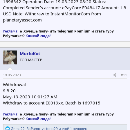
1696542 Operation Date: 19.05.2023 08:20 Status:
Completed Sender's account: ePayCore E048417 Amount: 1.8
USD Note: Withdraw to InstantMonitorCom from
planetaryasset.com
Реклама
: 🔥
Хочешь получить Telegram Premium и стать гуру
Polymarket?
Кликай сюда!
MurloKot
ТОП-МАСТЕР
19.05.2023
#11
Withdrawal
$ 8.20
May-19-2023 10:01:27 AM
Withdraw to account E0019xx. Batch is 1697015
Реклама
: 🔥
Хочешь получить Telegram Premium и стать гуру
Polymarket?
Кликай сюда!
Р
Gema22
,
BitPump
,
victoria29
и ещё 1 человек