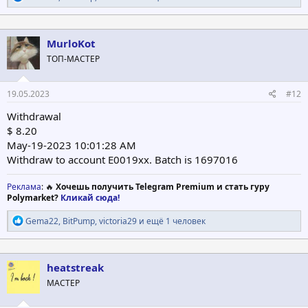
е
а
к
ц
MurloKot
и
ТОП-МАСТЕР
и
:
19.05.2023
#12
Withdrawal
$ 8.20
May-19-2023 10:01:28 AM
Withdraw to account E0019xx. Batch is 1697016
Реклама
: 🔥
Хочешь получить Telegram Premium и стать гуру
Polymarket?
Кликай сюда!
Р
Gema22
,
BitPump
,
victoria29
и ещё 1 человек
е
а
к
ц
heatstreak
и
МАСТЕР
и
: