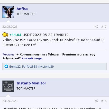
Anfisa
ТОП-МАСТЕР
22.05.2023
#17
+11.04
USDT 2023-05-22 19:40:12
7df092b23969302a1d78692e6d10066b9f0910a3e3440d23
39e88221116ce37f
Реклама
: 🔥
Хочешь получить Telegram Premium и стать гуру
Polymarket?
Кликай сюда!
Р
Gema22
,
Perfect888
и
victoria29
е
а
к
ц
Instant-Monitor
и
ТОП-МАСТЕР
и
:
23.05.2023
#18
Tuesday, May 23, 2023 1:26 AM - 1.80 USD: Operation ID: