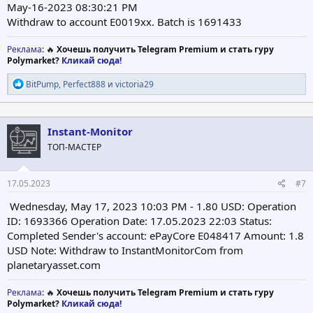
May-16-2023 08:30:21 PM
Withdraw to account E0019xx. Batch is 1691433
Реклама
: 🔥
Хочешь получить Telegram Premium и стать гуру
Polymarket?
Кликай сюда!
Р
BitPump
,
Perfect888
и
victoria29
е
а
к
ц
Instant-Monitor
и
ТОП-МАСТЕР
и
:
17.05.2023
#7
Wednesday, May 17, 2023 10:03 PM - 1.80 USD: Operation
ID: 1693366 Operation Date: 17.05.2023 22:03 Status:
Completed Sender's account: ePayCore E048417 Amount: 1.8
USD Note: Withdraw to InstantMonitorCom from
planetaryasset.com
Реклама
: 🔥
Хочешь получить Telegram Premium и стать гуру
Polymarket?
Кликай сюда!