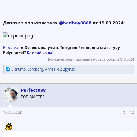
Депозит пользователя
@badboy0808
от 19.03.2024:
Реклама
: 🔥
Хочешь получить Telegram Premium и стать гуру
Polymarket?
Кликай сюда!
Последнее редактирование модератором:
29.10.2024
Р
BitPump
,
Lordborg
,
Anfisa
и 2 других
е
а
к
ц
Perfect888
и
ТОП-МАСТЕР
и
:
16.05.2023
#2