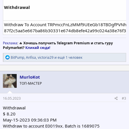
Withdrawal
Withdraw To Account TRPmccFnLzMMf9UEeGb18TBDgfPVNhaHz
87f2c5aa5e667ba86b30331e674db8efe42a99c024a38e76f32
Реклама
: 🔥
Хочешь получить Telegram Premium и стать гуру
Polymarket?
Кликай сюда!
Р
BitPump
,
Anfisa
,
victoria29
и ещё 1 человек
е
а
к
ц
MurloKot
и
ТОП-МАСТЕР
и
:
16.05.2023
#3
Withdrawal
$ 8.20
May-15-2023 09:36:03 PM
Withdraw to account E0019xx. Batch is 1689075