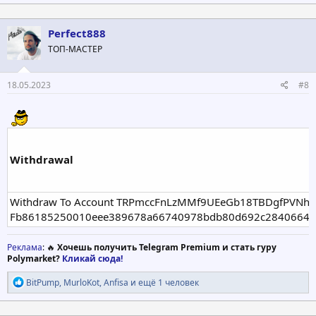
Perfect888
ТОП-МАСТЕР
18.05.2023
#8
Withdrawal
Withdraw To Account TRPmccFnLzMMf9UEeGb18TBDgfPVNhaHz
Fb86185250010eee389678a66740978bdb80d692c2840664a
Реклама
: 🔥
Хочешь получить Telegram Premium и стать гуру
Polymarket?
Кликай сюда!
Р
BitPump
,
MurloKot
,
Anfisa
и ещё 1 человек
е
а
к