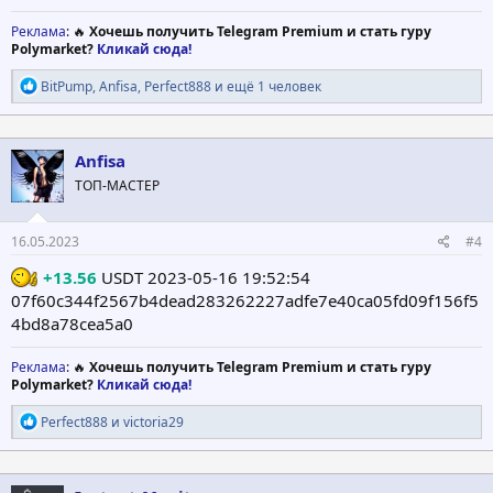
Реклама
: 🔥
Хочешь получить Telegram Premium и стать гуру
Polymarket?
Кликай сюда!
Р
BitPump
,
Anfisa
,
Perfect888
и ещё 1 человек
е
а
к
ц
Anfisa
и
ТОП-МАСТЕР
и
:
16.05.2023
#4
+13.56
USDT 2023-05-16 19:52:54
07f60c344f2567b4dead283262227adfe7e40ca05fd09f156f5
4bd8a78cea5a0
Реклама
: 🔥
Хочешь получить Telegram Premium и стать гуру
Polymarket?
Кликай сюда!
Р
Perfect888
и
victoria29
е
а
к
ц