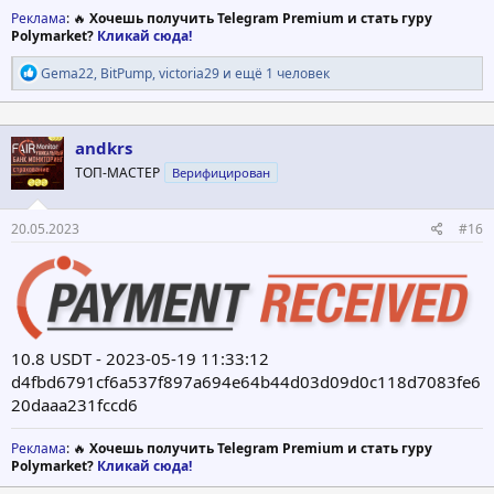
Реклама
: 🔥
Хочешь получить Telegram Premium и стать гуру
Polymarket?
Кликай сюда!
Р
Gema22
,
BitPump
,
victoria29
и ещё 1 человек
е
а
к
ц
andkrs
и
ТОП-МАСТЕР
Верифицирован
и
:
20.05.2023
#16
10.8 USDT - 2023-05-19 11:33:12
d4fbd6791cf6a537f897a694e64b44d03d09d0c118d7083fe6
20daaa231fccd6
Реклама
: 🔥
Хочешь получить Telegram Premium и стать гуру
Polymarket?
Кликай сюда!