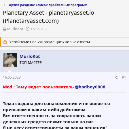
Архив раздела: Список проблемных программ
Planetary Asset - planetaryasset.io
(Planetaryasset.com)
А
Д
MurloKot
16.05.2023
в
а
т
т
В этой теме нельзя размещать новые ответы.
о
а
р
н
т
а
MurloKot
е
ч
ТОП-МАСТЕР
м
а
ы
л
а
16.05.2023
#1
Mod.: Тему ведет пользователь
@badboy0808
Тема создана для ознакомления и не является
призывом к каким-либо действиям.
Вся ответственность за сохранность ваших
денежных средств лежит только на вас.
Я не несу ответственности за ваши решения!