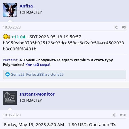
ц
Anfisa
и
ТОП-МАСТЕР
и
:
18.05.2023
#9
+11.04
USDT 2023-05-18 19:50:57
b395feabd8795b925126e93dce558ec6cf2afe504cc4502033
b3c00f6f68481b
Реклама
: 🔥
Хочешь получить Telegram Premium и стать гуру
Polymarket?
Кликай сюда!
Р
Gema22
,
Perfect888
и
victoria29
е
а
к
ц
Instant-Monitor
и
ТОП-МАСТЕР
и
:
19.05.2023
#10
Friday, May 19, 2023 8:20 AM - 1.80 USD: Operation ID: