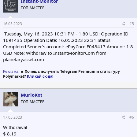
Instant-Monitor
и
ТОП-МАСТЕР
и
:
16.05.2023
#5
Tuesday, May 16, 2023 10:31 PM - 1.80 USD: Operation ID:
1691435 Operation Date: 16.05.2023 22:31 Status:
Completed Sender's account: ePayCore E048417 Amount: 1.8
USD Note: Withdraw to InstantMonitorCom from
planetaryasset.com
Реклама
: 🔥
Хочешь получить Telegram Premium и стать гуру
Polymarket?
Кликай сюда!
MurloKot
ТОП-МАСТЕР
17.05.2023
#6
Withdrawal
$ 8.19