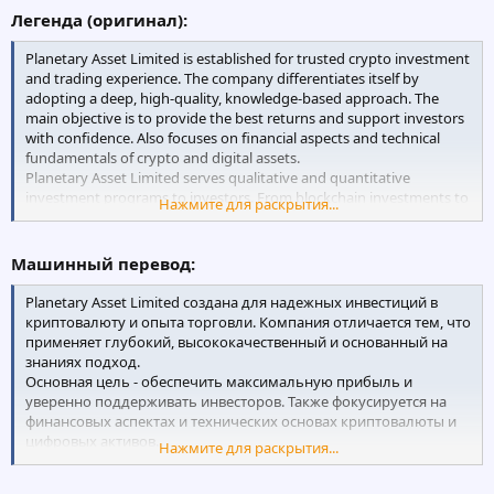
Легенда (оригинал):
Planetary Asset Limited is established for trusted crypto investment
and trading experience. The company differentiates itself by
adopting a deep, high-quality, knowledge-based approach. The
main objective is to provide the best returns and support investors
with confidence. Also focuses on financial aspects and technical
fundamentals of crypto and digital assets.
Planetary Asset Limited serves qualitative and quantitative
investment programs to investors. From blockchain investments to
Нажмите для раскрытия...
crypto trading processes, the team is always ready to do business.
Машинный перевод:
Planetary Asset Limited создана для надежных инвестиций в
криптовалюту и опыта торговли. Компания отличается тем, что
применяет глубокий, высококачественный и основанный на
знаниях подход.
Основная цель - обеспечить максимальную прибыль и
уверенно поддерживать инвесторов. Также фокусируется на
финансовых аспектах и технических основах криптовалюты и
цифровых активов.
Нажмите для раскрытия...
Planetary Asset Limited предлагает качественные и
количественные инвестиционные программы для инвесторов.