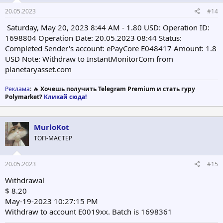
20.05.2023
#14
Saturday, May 20, 2023 8:44 AM - 1.80 USD: Operation ID:
1698804 Operation Date: 20.05.2023 08:44 Status:
Completed Sender's account: ePayCore E048417 Amount: 1.8
USD Note: Withdraw to InstantMonitorCom from
planetaryasset.com
Реклама
: 🔥
Хочешь получить Telegram Premium и стать гуру
Polymarket?
Кликай сюда!
MurloKot
ТОП-МАСТЕР
20.05.2023
#15
Withdrawal
$ 8.20
May-19-2023 10:27:15 PM
Withdraw to account E0019xx. Batch is 1698361