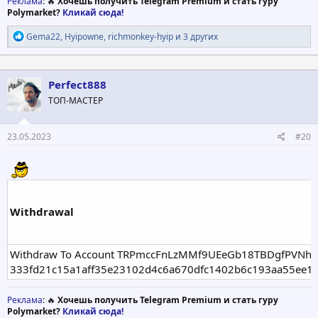
Реклама
: 🔥
Хочешь получить Telegram Premium и стать гуру
Polymarket?
Кликай сюда!
Р
Gema22
,
Hyipowne
,
richmonkey-hyip
и 3 других
е
а
к
ц
Perfect888
и
ТОП-МАСТЕР
и
:
23.05.2023
#20
Withdrawal
Withdraw To Account TRPmccFnLzMMf9UEeGb18TBDgfPVNhaHz
333fd21c15a1aff35e23102d4c6a670dfc1402b6c193aa55ee1
Реклама
: 🔥
Хочешь получить Telegram Premium и стать гуру
Polymarket?
Кликай сюда!