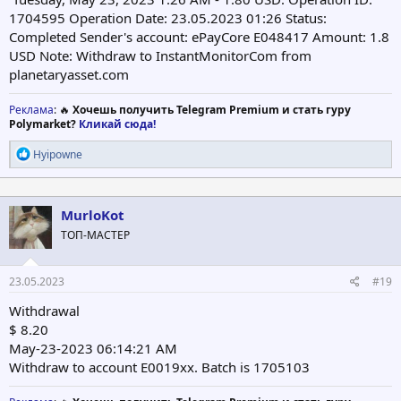
1704595 Operation Date: 23.05.2023 01:26 Status:
Completed Sender's account: ePayCore E048417 Amount: 1.8
USD Note: Withdraw to InstantMonitorCom from
planetaryasset.com
Реклама
: 🔥
Хочешь получить Telegram Premium и стать гуру
Polymarket?
Кликай сюда!
Р
Hyipowne
е
а
к
ц
MurloKot
и
ТОП-МАСТЕР
и
:
23.05.2023
#19
Withdrawal
$ 8.20
May-23-2023 06:14:21 AM
Withdraw to account E0019xx. Batch is 1705103