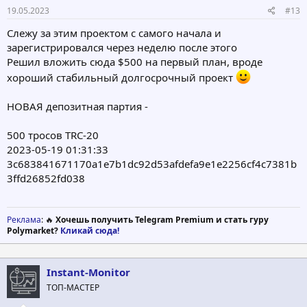
19.05.2023
#13
Слежу за этим проектом с самого начала и
зарегистрировался через неделю после этого
Решил вложить сюда $500 на первый план, вроде
хороший стабильный долгосрочный проект
НОВАЯ депозитная партия -
500 тросов TRC-20
2023-05-19 01:31:33
3c683841671170a1e7b1dc92d53afdefa9e1e2256cf4c7381b
3ffd26852fd038
Реклама
: 🔥
Хочешь получить Telegram Premium и стать гуру
Polymarket?
Кликай сюда!
Instant-Monitor
ТОП-МАСТЕР