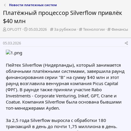
Новости платежных систем
Платёжный процессор Silverflow привлёк
$40 млн
А
Д
К
К
К
OPLOTT
05.03.2026
За рубежом
Технологии
Финансы
в
а
а
а
а
т
т
т
т
т
05.03.2026
о
а
е
е
е
р
н
г
г
г
т
а
о
о
о
е
ч
р
р
р
Пейтех Silverflow (Нидерланды), который занимается
м
а
и
и
и
облачными платёжными системами, завершила раунд
ы
л
я
я
я
а
финансирования серии "B" на сумму $40 млн и этот
раунд возглавила венчурная компания Picus Capital
(ФРГ). В раунде также приняли участие Rabo
Investments - Corporate Venturing, Inkef, GPT, Crane и
Coatue. Компания Silverflow была основана бывшими
топ-менеджерами Ayden.
За 2,5 года Silverflow выросла с обработки 180
транзакций в день до почти 1,75 миллиона в день.