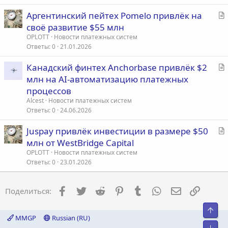
ь
С
Аргентинский пейтех Pomelo привлёк на
я
т
своё развитие $55 млн
а
OPLOTT
Новости платежных систем
т
Ответы
0
21.01.2026
ь
С
Канадский финтех Anchorbase привлёк $2
я
т
млн на AI-автоматизацию платежных
а
процессов
т
Alcest
Новости платежных систем
ь
Ответы
0
24.06.2026
я
С
Juspay привлёк инвестиции в размере $50
т
млн от WestBridge Capital
а
OPLOTT
Новости платежных систем
т
Ответы
0
23.01.2026
ь
я
Facebook
Twitter
Reddit
Pinterest
Tumblr
WhatsApp
Электронна
Ссылка
Поделиться:
Свер
MMGP
Russian (RU)
Сниз