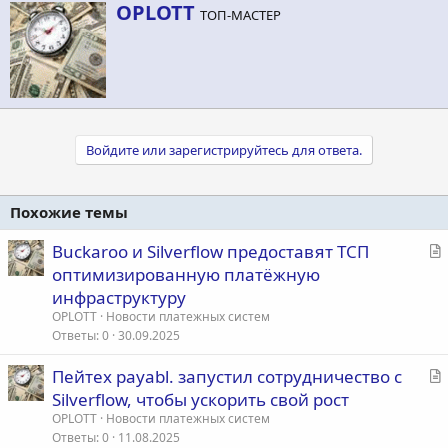
А
OPLOTT
ТОП-МАСТЕР
в
т
о
р
Войдите или зарегистрируйтесь для ответа.
Похожие темы
С
Buckaroo и Silverflow предоставят ТСП
т
оптимизированную платёжную
а
инфраструктуру
т
OPLOTT
Новости платежных систем
ь
Ответы
0
30.09.2025
я
С
Пейтех payabl. запустил сотрудничество с
т
Silverflow, чтобы ускорить свой рост
а
OPLOTT
Новости платежных систем
т
Ответы
0
11.08.2025