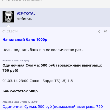
в
а
т
т
о
а
VIP-TOTAL
р
н
Любитель
т
а
е
ч
м
а
01.03.2014
#1
ы
л
а
Начальный банк 1000р
Цель -поднять банк в n-ое колличество раз .
добавлено через 1 минуту
Одиночная Сумма: 500 руб (возможный выигрыш:
750 руб)
01.03.14 23:00 Сошо - Бордо ТБ(1.5) 1.5
Банк-остаток 500р
добавлено через 5 часов 13 минут
Одиночная Сумма: 500 руб (возможный выигрыш: 750