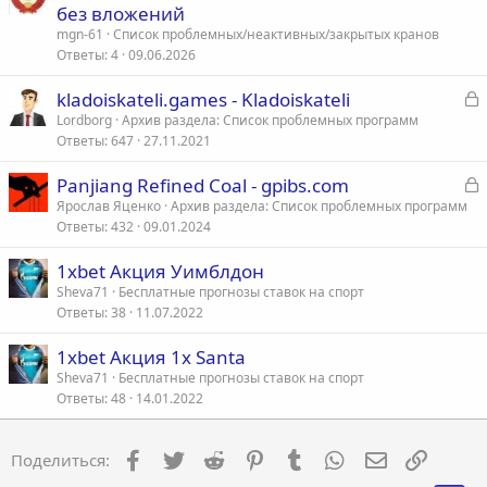
без вложений
mgn-61
Список проблемных/неактивных/закрытых кранов
Ответы
4
09.06.2026
З
kladoiskateli.games - Kladoiskateli
а
Lordborg
Архив раздела: Список проблемных программ
Ответы
647
27.11.2021
к
р
З
Panjiang Refined Coal - gpibs.com
а
Ярослав Яценко
Архив раздела: Список проблемных программ
т
Ответы
432
09.01.2024
к
а
р
1xbet Акция Уимблдон
Sheva71
Бесплатные прогнозы ставок на спорт
т
Ответы
38
11.07.2022
а
1xbet Акция 1х Santa
Sheva71
Бесплатные прогнозы ставок на спорт
Ответы
48
14.01.2022
Facebook
Twitter
Reddit
Pinterest
Tumblr
WhatsApp
Электронна
Ссылка
Поделиться: