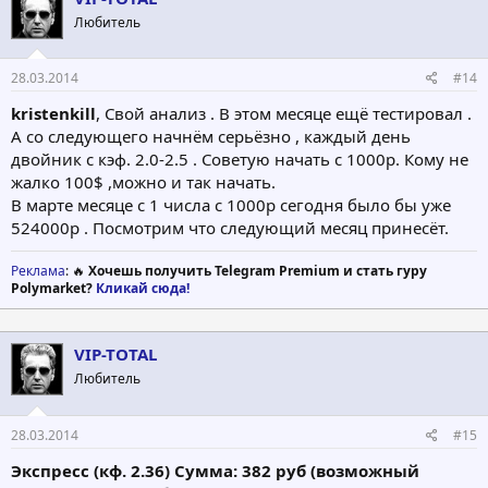
Любитель
28.03.2014
#14
kristenkill
, Свой анализ . В этом месяце ещё тестировал .
А со следующего начнём серьёзно , каждый день
двойник с кэф. 2.0-2.5 . Советую начать с 1000р. Кому не
жалко 100$ ,можно и так начать.
В марте месяце с 1 числа с 1000р сегодня было бы уже
524000р . Посмотрим что следующий месяц принесёт.
Реклама
: 🔥
Хочешь получить Telegram Premium и стать гуру
Polymarket?
Кликай сюда!
VIP-TOTAL
Любитель
28.03.2014
#15
Экспреcс (кф. 2.36) Сумма: 382 руб (возможный