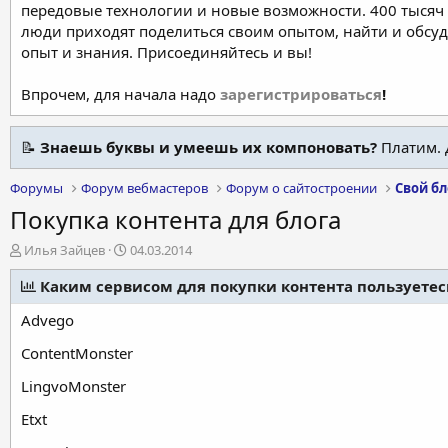
передовые технологии и новые возможности. 400 тысяч 
люди приходят поделиться своим опытом, найти и обсу
опыт и знания. Присоединяйтесь и вы!
Впрочем, для начала надо
зарегистрироваться
!
📝
Знаешь буквы и умеешь их компоновать?
Платим. 
Форумы
Форум вебмастеров
Форум о сайтостроении
Свой бл
Покупка контента для блога
А
Д
Илья Зайцев
04.03.2014
в
а
т
Каким сервисом для покупки контента пользуетес
т
о
а
Advego
р
н
т
а
ContentMonster
е
ч
м
а
LingvoMonster
ы
л
а
Etxt