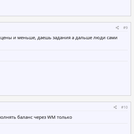
#9
ть цены и меньше, даешь задания а дальше люди сами
#10
полнять баланс через WM только