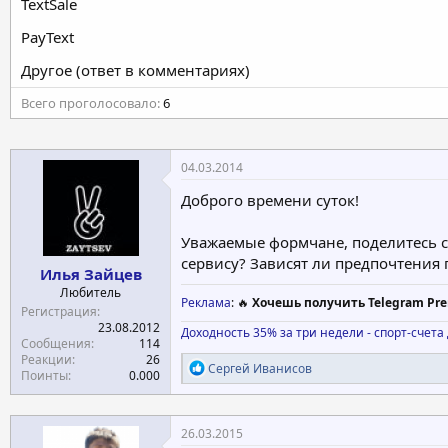
TextSale
PayText
Другое (ответ в комментариях)
Всего проголосовало
6
04.03.2014
Доброго времени суток!
Уважаемые формчане, поделитесь с
сервису? Зависят ли предпочтения 
Илья Зайцев
Любитель
Реклама
: 🔥
Хочешь получить Telegram Pre
Регистрация
23.08.2012
Доходность 35% за три недели - спорт-счет
Сообщения
114
Реакции
26
Р
Сергей Иванисов
Поинты
0.000
е
а
к
ц
26.03.2015
и