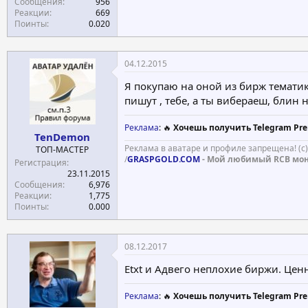
Сообщения
956
Реакции
669
Поинты
0.020
04.12.2015
Я покупаю на оной из бирж тематик
пишут , тебе, а ты вибераеш, блин 
Реклама
: 🔥
Хочешь получить Telegram Pre
TenDemon
Реклама в аватаре и профиле запрещена! (с
ТОП-МАСТЕР
/
GRASPGOLD.COM
- Мой любимый RCB мо
Регистрация
23.11.2015
Сообщения
6,976
Реакции
1,775
Поинты
0.000
08.12.2017
Etxt и Адвего неплохие биржи. Цен
Реклама
: 🔥
Хочешь получить Telegram Pre