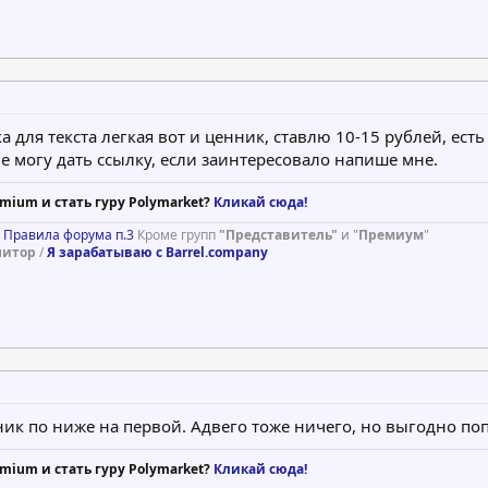
а для текста легкая вот и ценник, ставлю 10-15 рублей, ес
не могу дать ссылку, если заинтересовало напише мне.
mium и стать гуру Polymarket?
Кликай сюда!
)
Правила форума п.3
Кроме групп
"Представитель"
и "
Премиум
"
нитор
/
Я зарабатываю с Barrel.company
ник по ниже на первой. Адвего тоже ничего, но выгодно по
mium и стать гуру Polymarket?
Кликай сюда!