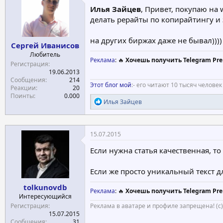
и
Илья Зайцев
, Привет, покупаю на 
:
делать рерайты по копирайтингу и 
на других биржах даже не бывал))))
Сергей Иванисов
Любитель
Реклама
: 🔥
Хочешь получить Telegram Pre
Регистрация
19.06.2013
Сообщения
214
Этот блог мой
:- его читают 10 тысяч человек
Реакции
20
Поинты
0.000
Р
Илья Зайцев
е
а
к
ц
15.07.2015
и
и
Если нужна статья качественная, т
:
Если же просто уникальный текст дл
tolkunovdb
Реклама
: 🔥
Хочешь получить Telegram Pre
Интересующийся
Регистрация
Реклама в аватаре и профиле запрещена! (с
15.07.2015
Сообщения
31