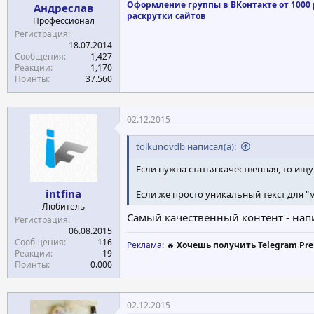
Оформление группы в ВКонтакте от 1000 р
Андреслав
раскрутки сайтов
Профессионал
Регистрация
18.07.2014
Сообщения
1,427
Реакции
1,170
Поинты
37.560
02.12.2015
tolkunovdb написал(а):
Если нужна статья качественная, то ищу
intfina
Если же просто уникальный текст для "м
Любитель
Самый качественный контент - нап
Регистрация
06.08.2015
Сообщения
116
Реклама
: 🔥
Хочешь получить Telegram Pre
Реакции
19
Поинты
0.000
02.12.2015