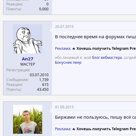
Реакции
0
Поинты
0.000
20.07.2015
В последнее время на форумах пишу
Реклама
: 🔥
Хочешь получить Telegram Pre
ибо ленивый я. мой
блог вебмастера
. (апдей
An27
Бонусник пеер
МАСТЕР
Регистрация
03.07.2010
Сообщения
1,739
Реакции
615
Поинты
43.450
01.09.2015
Биржами не пользуюсь, пишу всё с
Реклама
: 🔥
Хочешь получить Telegram Pre