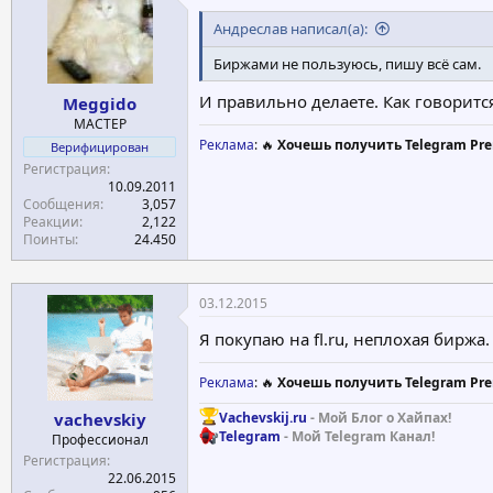
Андреслав написал(а):
Биржами не пользуюсь, пишу всё сам.
И правильно делаете. Как говорится
Meggido
МАСТЕР
Реклама
: 🔥
Хочешь получить Telegram Pre
Верифицирован
Регистрация
10.09.2011
Сообщения
3,057
Реакции
2,122
Поинты
24.450
03.12.2015
Я покупаю на fl.ru, неплохая биржа
Реклама
: 🔥
Хочешь получить Telegram Pre
Vachevskij.ru
- Мой Блог о Хайпах!
vachevskiy
Telegram
- Мой Telegram Канал!
Профессионал
Регистрация
22.06.2015