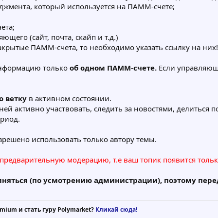
еджмента, который используется на ПАММ-счете;
ета;
щего (сайт, почта, скайп и т.д.)
акрытые ПАММ-счета, то необходимо указать ссылку на них!
информацию только
об одном ПАММ-счете.
Если управляющи
ю ветку
в активном состоянии.
 ней активно участвовать, следить за новостями, делиться
риод.
зрешено использовать только автору темы.
 предварительную модерацию, т.е ваш топик появится тольк
лняться (по усмотрению администрации), поэтому пер
mium и стать гуру Polymarket?
Кликай сюда!