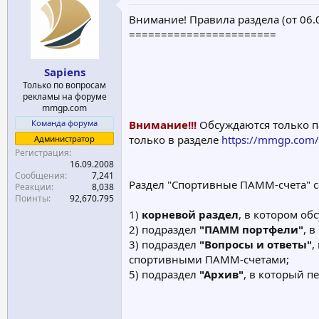
е
ч
Внимание! Правила раздела (от 06.
м
а
=======================
ы
л
а
Sapiens
Только по вопросам
рекламы на форуме
mmgp.com
Команда форума
Внимание!!!
Обсуждаются только п
только в разделе
https://mmgp.com/
Администратор
Регистрация
16.09.2008
Сообщения
7,241
Раздел "Спортивные ПАММ-счета" с
Реакции
8,038
Поинты
92,670.795
1)
корневой раздел
, в котором о
2) подраздел
"ПАММ портфели"
, 
3) подраздел
"Вопросы и ответы"
,
спортивными ПАММ-счетами;
5) подраздел
"Архив"
, в который п