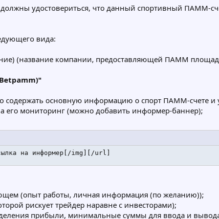
должны удостовериться, что данный спортивный ПАММ-сче
едующего вида:
ание) (название компании, предоставляющей ПАММ площад
(Betpamm)"
о содержать основную информацию о спорт ПАММ-счете и 
на его мониторинг (можно добавить информер-баннер);
сылка на информер[/img][/url]
ющем (опыт работы, личная информация (по желанию));
оторой рискует трейдер наравне с инвесторами);
зделения прибыли, минимальные суммы для ввода и вывода 