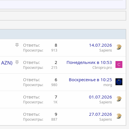
З
Ответы
8
14.07.2026
а
Просмотры
913
Sapiens
к
З
 AZN)
Ответы
2
Понедельник в 10:53
р
C
а
Просмотры
215
Cbropro.pro
е
к
п
Ответы
6
Воскресенье в 10:25
р
л
Просмотры
980
morg
е
е
п
н
Ответы
7
01.07.2026
л
о
Просмотры
1K
Sapiens
е
н
Ответы
9
27.07.2026
о
Просмотры
887
Sapiens