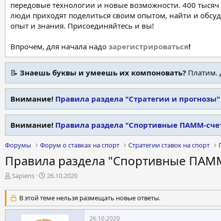
передовые технологии и новые возможности. 400 тысяч 
люди приходят поделиться своим опытом, найти и обсу
опыт и знания. Присоединяйтесь и вы!
Впрочем, для начала надо
зарегистрироваться
!
📝
Знаешь буквы и умеешь их компоновать?
Платим. 
Внимание!
Правила раздела "Стратегии и прогнозы"
Внимание!
Правила раздела "Спортивные ПАММ-сче
Форумы
Форум о ставках на спорт
Стратегии ставок на спорт
Правила раздела "Спортивные ПАММ
А
Д
Sapiens
26.10.2020
в
а
т
т
В этой теме нельзя размещать новые ответы.
о
а
р
н
26.10.2020
т
а