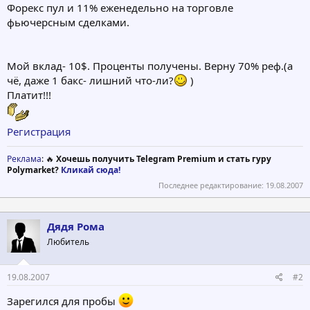
Форекс пул и 11% еженедельно на торговле
фьючерсным сделками.
Мой вклад- 10$. Проценты получены. Верну 70% реф.(а
чё, даже 1 бакс- лишний что-ли?
)
Платит!!!
Регистрация
Реклама
: 🔥
Хочешь получить Telegram Premium и стать гуру
Polymarket?
Кликай сюда!
Последнее редактирование:
19.08.2007
Дядя Рома
Любитель
19.08.2007
#2
Зарегился для пробы