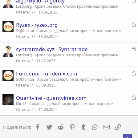
algorixy.io - Algorixy
а
Lordborg
Архив раздела: Список проблемных программ
Ответы
77
10.06.2026
к
р
З
Ryzex - ryzex.org
а
SQMonitor
Архив раздела: Список проблемных программ
т
Ответы
36
13.04.2026
к
а
р
З
syntratrade.xyz - Syntratrade
а
Lordborg
Архив раздела: Список проблемных программ
т
Ответы
3
11.12.2025
к
а
р
З
Fundenix - fundenix.com
а
SQMonitor
Архив раздела: Список проблемных программ
т
Ответы
4
03.09.2025
к
а
р
З
Quantvine - quantvinee.com
а
Klio18
Архив раздела: Список проблемных программ
т
Ответы
24
11.03.2025
к
а
р
Facebook
Twitter
Reddit
Pinterest
Tumblr
WhatsApp
Электронна
Ссылка
Поделиться:
т
а