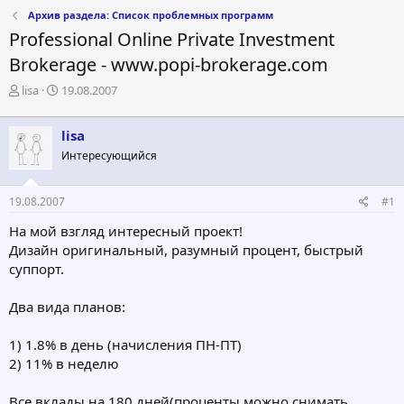
Архив раздела: Список проблемных программ
Professional Online Private Investment
Brokerage - www.popi-brokerage.com
А
Д
lisa
19.08.2007
в
а
т
т
lisa
о
а
р
н
Интересующийся
т
а
е
ч
19.08.2007
#1
м
а
ы
л
На мой взгляд интересный проект!
а
Дизайн оригинальный, разумный процент, быстрый
суппорт.
Два вида планов:
1) 1.8% в день (начисления ПН-ПТ)
2) 11% в неделю
Все вклады на 180 дней(проценты можно снимать