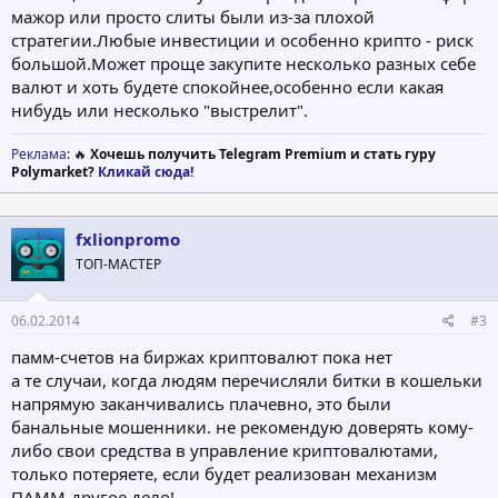
мажор или просто слиты были из-за плохой
стратегии.Любые инвестиции и особенно крипто - риск
большой.Может проще закупите несколько разных себе
валют и хоть будете спокойнее,особенно если какая
нибудь или несколько "выстрелит".
Реклама
: 🔥
Хочешь получить Telegram Premium и стать гуру
Polymarket?
Кликай сюда!
fxlionpromo
ТОП-МАСТЕР
06.02.2014
#3
памм-счетов на биржах криптовалют пока нет
а те случаи, когда людям перечисляли битки в кошельки
напрямую заканчивались плачевно, это были
банальные мошенники. не рекомендую доверять кому-
либо свои средства в управление криптовалютами,
только потеряете, если будет реализован механизм
ПАММ-другое дело!