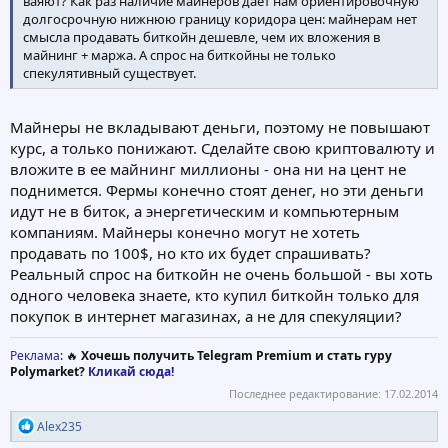
ваяют? Как раз наличие майнеров даёт нам ориентировочную
долгосрочную нижнюю границу коридора цен: майнерам нет
смысла продавать биткойн дешевле, чем их вложения в
майнинг + маржа. А спрос на биткойны не только
спекулятивный существует.
Майнеры не вкладывают деньги, поэтому не повышают
курс, а только понижают. Сделайте свою криптовалюту и
вложите в ее майнинг миллионы - она ни на цент не
поднимется. Фермы конечно стоят денег, но эти деньги
идут не в биток, а энергетическим и компьютерным
компаниям. Майнеры конечно могут не хотеть
продавать по 100$, но кто их будет спрашивать?
Реальный спрос на биткойн не очень большой - вы хоть
одного человека знаете, кто купил биткойн только для
покупок в интернет магазинах, а не для спекуляции?
Реклама
: 🔥
Хочешь получить Telegram Premium и стать гуру
Polymarket?
Кликай сюда!
Последнее редактирование:
17.02.2014
Р
Alex235
е