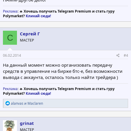
Реклама
: 🔥
Хочешь получить Telegram Premium и стать гуру
Polymarket?
Кликай сюда!
Сергей Г
С
МАСТЕР
06.02.2014
#4
На данный момент можно организовать передачу
средств в управление на бирже бтс-е, без возможности
вывода с аккаунта, осталось только найти трейдера )
Реклама
: 🔥
Хочешь получить Telegram Premium и стать гуру
Polymarket?
Кликай сюда!
Р
alanvas
и
Maclaren
е
а
к
ц
grinat
и
МАСТЕР
и