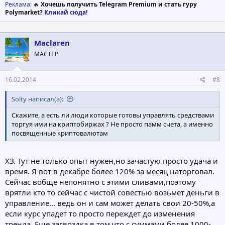
Реклама
: 🔥
Хочешь получить Telegram Premium и стать гуру
Polymarket?
Кликай сюда!
Maclaren
МАСТЕР
16.02.2014
#8
Solty написал(а):
Скажите, а есть ли люди которые готовы управлять средствами
торгуя ими на криптобиржах ? Не просто памм счета, а именно
посвященные криптовалютам
ХЗ. Тут не только опыт нужен,но зачастую просто удача и
время. Я вот в декабре более 120% за месяц наторговал.
Сейчас вобще непонятно с этими сливами,поэтому
врятли кто то сейчас с чистой совестью возьмет деньги в
управление... ведь он и сам может делать свои 20-50%,а
если курс упадет то просто переждет до изменения
тренда. Еще загвоздка в том,что с суммами более 1000-