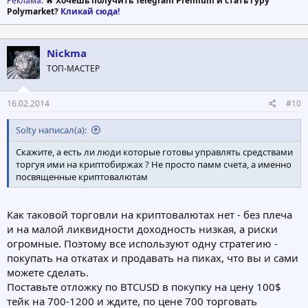
Реклама
: 🔥
Хочешь получить Telegram Premium и стать гуру
Polymarket?
Кликай сюда!
Nickma
ТОП-МАСТЕР
16.02.2014
#10
Solty написал(а):
Скажите, а есть ли люди которые готовы управлять средствами
торгуя ими на криптобиржах ? Не просто памм счета, а именно
посвященные криптовалютам
Как таковой торговли на криптовалютах нет - без плеча
и на малой ликвидности доходность низкая, а риски
огромные. Поэтому все используют одну стратегию -
покупать на откатах и продавать на пиках, что вы и сами
можете сделать.
Поставьте отложку по BTCUSD в покупку на цену 100$
тейк на 700-1200 и ждите, по цене 700 торговать