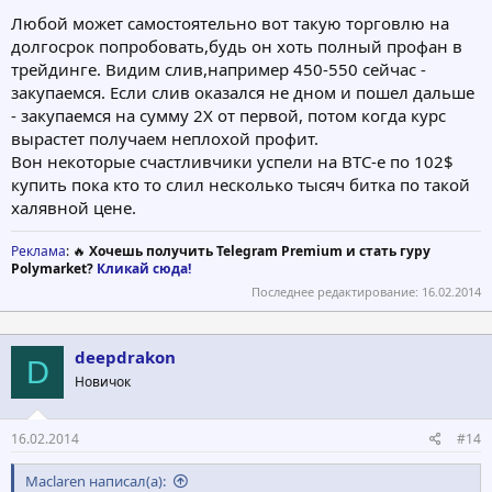
Любой может самостоятельно вот такую торговлю на
долгосрок попробовать,будь он хоть полный профан в
трейдинге. Видим слив,например 450-550 сейчас -
закупаемся. Если слив оказался не дном и пошел дальше
- закупаемся на сумму 2Х от первой, потом когда курс
вырастет получаем неплохой профит.
Вон некоторые счастливчики успели на BTC-e по 102$
купить пока кто то слил несколько тысяч битка по такой
халявной цене.
Реклама
: 🔥
Хочешь получить Telegram Premium и стать гуру
Polymarket?
Кликай сюда!
Последнее редактирование:
16.02.2014
deepdrakon
D
Новичок
16.02.2014
#14
Maclaren написал(а):