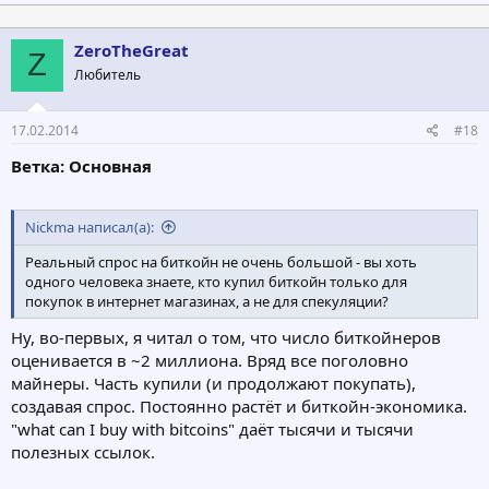
а
к
ц
ZeroTheGreat
Z
и
Любитель
и
:
17.02.2014
#18
Ветка: Основная
Nickma написал(а):
Реальный спрос на биткойн не очень большой - вы хоть
одного человека знаете, кто купил биткойн только для
покупок в интернет магазинах, а не для спекуляции?
Ну, во-первых, я читал о том, что число биткойнеров
оценивается в ~2 миллиона. Вряд все поголовно
майнеры. Часть купили (и продолжают покупать),
создавая спрос. Постоянно растёт и биткойн-экономика.
"what can I buy with bitcoins" даёт тысячи и тысячи
полезных ссылок.