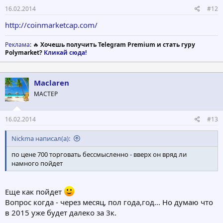
16.02.2014
#12
http://coinmarketcap.com/
Реклама
: 🔥
Хочешь получить Telegram Premium и стать гуру
Polymarket?
Кликай сюда!
Maclaren
МАСТЕР
16.02.2014
#13
Nickma написал(а):
по цене 700 торговать бессмысленно - вверх он вряд ли
намного пойдет
Еще как пойдет
Вопрос когда - через месяц, пол года,год... Но думаю что
в 2015 уже будет далеко за 3к.