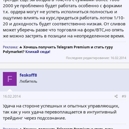
2000 уе проблемно будет работать особенно с форками
т.к. ордера могут не успеть исполниться полностью и
ощутимо влиять на курс,придеться работать лотом 1/10-
20 и доходность будет соответственно низкая. От сливов
может уберечь разве что торговля на форк/BTC,но опять
же можно застрять в позиции на неопределенное время.
Реклама
: 🔥
Хочешь получить Telegram Premium и стать гуру
Polymarket?
Кликай сюда!
Последнее редактирование:
16.02.2014
feskoff8
F
Любитель
16.02.2014
#9
Удача на стороне успешных и опытных управляющих,
так как у них удача перевоплащается в интуитивный
трейдинг через подсознание.