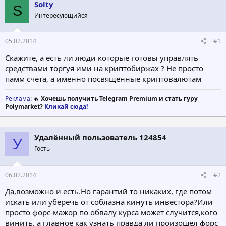
о
а
Solty
S
р
н
Интересующийся
т
а
е
ч
м
а
05.02.2014
#1
ы
л
а
Скажите, а есть ли люди которые готовы управлять
средствами торгуя ими на криптобиржах ? Не просто
памм счета, а именно посвященные криптовалютам
Реклама
: 🔥
Хочешь получить Telegram Premium и стать гуру
Polymarket?
Кликай сюда!
Удалённый пользователь 124854
У
Гость
06.02.2014
#2
Да,возможно и есть.Но гарантий то никаких, где потом
искать или уберечь от соблазна кинуть инвестора?Или
просто форс-мажор по обвалу курса может случится,кого
винить, а главное как узнать правда ли произошел форс