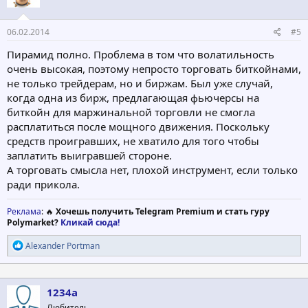
:
06.02.2014
#5
Пирамид полно. Проблема в том что волатильность
очень высокая, поэтому непросто торговать биткойнами,
не только трейдерам, но и биржам. Был уже случай,
когда одна из бирж, предлагающая фьючерсы на
биткойн для маржинальной торговли не смогла
расплатиться после мощного движения. Поскольку
средств проигравших, не хватило для того чтобы
заплатить выигравшей стороне.
А торговать смысла нет, плохой инструмент, если только
ради прикола.
Реклама
: 🔥
Хочешь получить Telegram Premium и стать гуру
Polymarket?
Кликай сюда!
Р
Alexander Portman
е
а
к
ц
1234a
и
Любитель