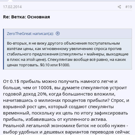
17.02.2014
#19
Re: Ветка: Основная
ZeroTheGreat написал(а):
Во-вторых, я не вижу другого объяснения поступательным
взлётам цены, как мгновенному увеличению спроса против
стабильного предложения (спекулянты + майнеры, выходящие
в плюс на этой цене). Спекулянтам вообще всё равно, на каких
ценах торговать. $0.10 или $1000.
От 0.1$ прибыль можно получить намного легче и
больше, чем от 1000$, вы думаете спекулянтов устроит
годовой доход 20%, когда большинство вложили,
начитавшись о милионах процентов прибыли? Спрос, и
взрывной рост цен, который создают спекулянты
временный, поскольку их цель по итогу зафиксировать
прибыль, избавившись от купленного актива.
Реальной легальной экономике биток не особо нужен -
выбор удобных и дешевых вариантов переводов сейчас