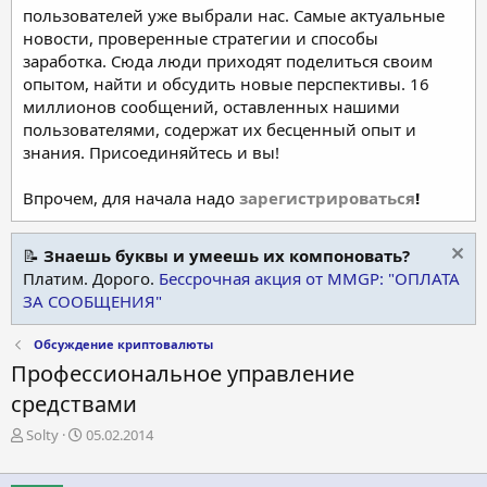
пользователей уже выбрали нас. Самые актуальные
новости, проверенные стратегии и способы
заработка. Сюда люди приходят поделиться своим
опытом, найти и обсудить новые перспективы. 16
миллионов сообщений, оставленных нашими
пользователями, содержат их бесценный опыт и
знания. Присоединяйтесь и вы!
Впрочем, для начала надо
зарегистрироваться
!
📝
Знаешь буквы и умеешь их компоновать?
Платим. Дорого.
Бессрочная акция от MMGP: "ОПЛАТА
ЗА СООБЩЕНИЯ"
Обсуждение криптовалюты
Профессиональное управление
средствами
А
Д
Solty
05.02.2014
в
а
т
т