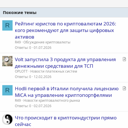
Похожие темы
Рейтинг юристов по криптовалютам 2026:
R
кого рекомендуют для защиты цифровых
активов
R49
Обсуждение криптовалюты
Ответы
0
01.07.2026
С
Volt запустила 3 продукта для управления
т
денежными средствами для ТСП
а
OPLOTT
Новости платежных систем
т
Ответы
0
12.02.2026
ь
С
Hodli первой в Италии получила лицензию
я
R
т
MiCA на управление криптопортфелями
а
R49
Новости криптовалютного рынка
т
Ответы
0
02.07.2026
ь
Что происходит в криптоиндустрии прямо
я
сейчас