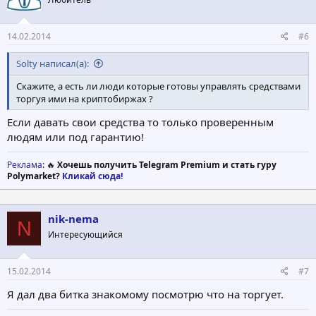
и
:
14.02.2014
#6
Solty написал(а):
Скажите, а есть ли люди которые готовы управлять средствами
торгуя ими на криптобиржах ?
Если давать свои средства то только проверенным
людям или под гарантию!
Реклама
: 🔥
Хочешь получить Telegram Premium и стать гуру
Polymarket?
Кликай сюда!
nik-nema
N
Интересующийся
15.02.2014
#7
Я дал два битка знакомому посмотрю что на торгует.