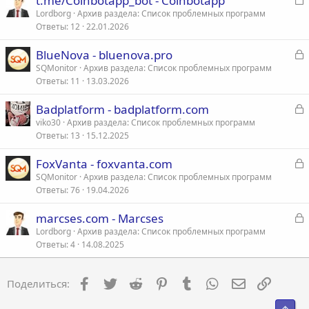
t.me/Coinbotapp_bot - Coinbotapp
а
Lordborg
Архив раздела: Список проблемных программ
Мы только хотим гарантировать нашим участникам, что мы
Ответы
12
22.01.2026
к
имеем Вас в "наших умах" и сделаем все, что бы обеспечить
р
безопасный опыт делания денег.
З
BlueNova - bluenova.pro
а
SQMonitor
Архив раздела: Список проблемных программ
т
Спасибо за всю Вашу поддержку. Действительно продолжайте
Ответы
11
13.03.2026
к
а
писать и голосовать за программу! Наш Успех - Ваш Успех
р
также!!
З
Badplatform - badplatform.com
а
С наилучшими пожеланиями,
viko30
Архив раздела: Список проблемных программ
т
Управление
Ответы
13
15.12.2025
к
а
PS12DpClub
р
З
FoxVanta - foxvanta.com
а
SQMonitor
Архив раздела: Список проблемных программ
т
Ответы
76
19.04.2026
к
а
р
З
marcses.com - Marcses
а
Lordborg
Архив раздела: Список проблемных программ
т
Ответы
4
14.08.2025
к
а
р
Facebook
Twitter
Reddit
Pinterest
Tumblr
WhatsApp
Электронна
Ссылка
Поделиться:
т
а