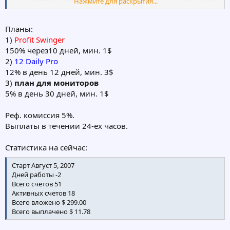
Нажмите для раскрытия...
участники, чтобы заработать деньги! Так расслабьтесь, ведь
новая эра создания денег это мы!
Планы:
1)
Profit Swinger
ProfitSwinger12DpClub в настоящее время Находится В
150% через10 дней, мин. 1$
Предзапуске!!
2)
12 Daily Pro
Все, Кто Присоединится сейчас будут Освобождены От
12% в день 12 дней, мин. 3$
Членского взноса US$1, Который будет Наложен Когда мы
запустимся!
3)
план для мониторов
Официальный Запуск 5-ого августа 2007!!
5% в день 30 дней, мин. 1$
Реф. комиссия 5%.
Выплаты в течении 24-ех часов.
Статистика на сейчас:
Старт Август 5, 2007
Дней работы -2
Всего счетов 51
Активных счетов 18
Всего вложено $ 299.00
Всего выплачено $ 11.78