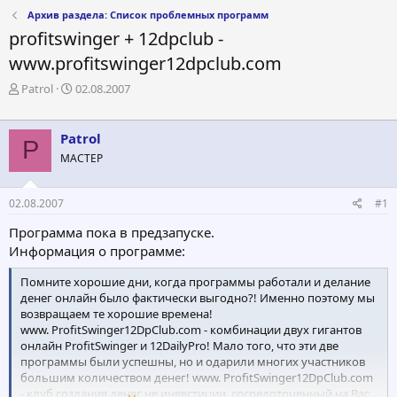
Архив раздела: Список проблемных программ
profitswinger + 12dpclub -
www.profitswinger12dpclub.com
А
Д
Patrol
02.08.2007
в
а
т
т
о
а
Patrol
P
р
н
МАСТЕР
т
а
е
ч
м
а
02.08.2007
#1
ы
л
а
Программа пока в предзапуске.
Информация о программе:
Помните хорошие дни, когда программы работали и делание
денег онлайн было фактически выгодно?! Именно поэтому мы
возвращаем те хорошие времена!
www. ProfitSwinger12DpClub.com - комбинации двух гигантов
онлайн ProfitSwinger и 12DailyPro! Мало того, что эти две
программы были успешны, но и одарили многих участников
большим количеством денег! www. ProfitSwinger12DpClub.com
- клуб создания денег не инвестиции, сосредоточенный на Вас