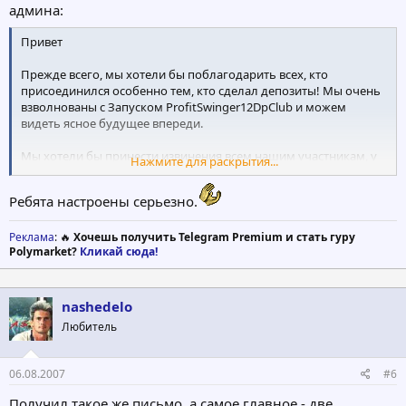
админа:
Привет
Прежде всего, мы хотели бы поблагодарить всех, кто
присоединился особенно тем, кто сделал депозиты! Мы очень
взволнованы с Запуском ProfitSwinger12DpClub и можем
видеть ясное будущее впереди.
Мы хотели бы принести извинения всем нашим участникам, у
Нажмите для раскрытия...
которых были надвигающиеся выплаты в течение некоторого
времени. Мы работали в объединении нашего
Ребята настроены серьезно.
производительного фонда на стороне с системой. Это будет
иметь много применения для будущего и долговечности этого
Клуба!
Реклама
: 🔥
Хочешь получить Telegram Premium и стать гуру
Polymarket?
Кликай сюда!
Мы также хотели бы объявить, что ВСЕ НАДВИГАЮЩИЕСЯ
ВЫПЛАТЫ были ЗАПЛАЧЕНЫ!! Да ЗАПЛАЧЕНЫ!! Мы прочитали
предположение о нас - превратится в скам, но поскольку мы
nashedelo
сказали прежде, мы пришли надолго, и мы докажем это!
Любитель
Пожалуйста, напишите о выплате на форумах и проголосуйте
на мониторах.
06.08.2007
#6
Спасибо за Вашу поддержку!
Получил такое же письмо, а самое главное - две