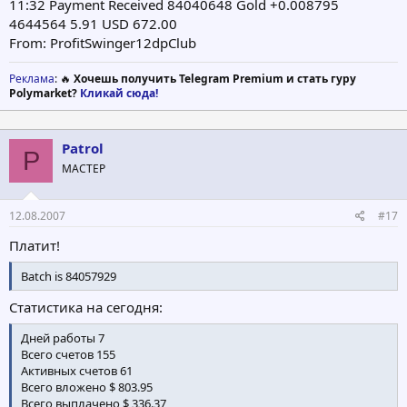
11:32 Payment Received 84040648 Gold +0.008795
4644564 5.91 USD 672.00
From: ProfitSwinger12dpClub
Реклама
: 🔥
Хочешь получить Telegram Premium и стать гуру
Polymarket?
Кликай сюда!
Patrol
P
МАСТЕР
12.08.2007
#17
Платит!
Batch is 84057929
Статистика на сегодня:
Дней работы 7
Всего счетов 155
Активных счетов 61
Всего вложено $ 803.95
Всего выплачено $ 336.37