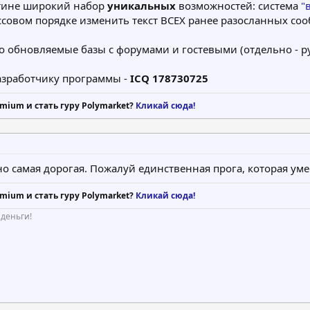
стине широкий набор
уникальных
возможностей: система
"
совом порядке изменить текст ВСЕХ ранее разосланных соо
о обновляемые базы с форумами и гостевыми (отдельно - ру
азработчику программы -
ICQ 178730725
mium и стать гуру Polymarket?
Кликай сюда!
 но самая дорогая. Пожалуй единственная прога, которая ум
mium и стать гуру Polymarket?
Кликай сюда!
 деньги!