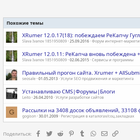
Похожие темы
XRumer 12.0.17(18): побеждаем РеКапчу Гугл
Slava Ivanov 1851950809
25.09.2016
Форум интернет-маркети
XRumer 12.0.11: РеКапча вновь побеждена +
Slava Ivanov 1851950809
02.06.2015
Сервисы и программы
Правильный прогон сайта. Xrumer + AllSubmi
seosale
01.05.2013
Услуги SEO продвижения и маркетинга
Устанавливаю CMS|Форумы|Блоги
Leito
26.04.2010
Услуги разработки сайтов
Рассылки на 3408 досок объявлений, 33108 
G
gogison
30.01.2009
Регистрация в каталогах/соц.закладках
Facebook
Twitter
Reddit
Pinterest
Tumblr
WhatsApp
Электронная 
Ссылка
Поделиться: