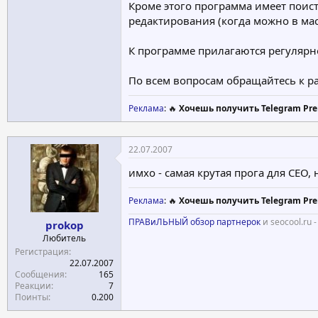
Кроме этого программа имеет пои
редактирования (когда можно в мас
К программе прилагаются регулярн
По всем вопросам обращайтесь к р
Реклама
: 🔥
Хочешь получить Telegram Pre
22.07.2007
имхо - самая крутая прога для СЕО,
Реклама
: 🔥
Хочешь получить Telegram Pre
ПРАВиЛЬНЫЙ обзор партнерок
и seocool.ru -
prokop
Любитель
Регистрация
22.07.2007
Сообщения
165
Реакции
7
Поинты
0.200