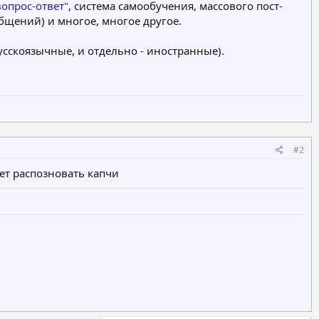
вопрос-ответ"
, система самообучения, массового пост-
бщений) и многое, многое другое.
сскоязычные, и отдельно - иностранные).
#2
еет распозновать капчи