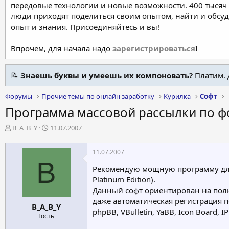
передовые технологии и новые возможности. 400 тысяч 
люди приходят поделиться своим опытом, найти и обсу
опыт и знания. Присоединяйтесь и вы!
Впрочем, для начала надо
зарегистрироваться
!
📝
Знаешь буквы и умеешь их компоновать?
Платим. 
Форумы
Прочие темы по онлайн заработку
Курилка
Софт
Программа массовой рассылки по ф
А
Д
B_A_B_Y
11.07.2007
в
а
т
т
11.07.2007
о
а
B
р
н
Рекомендую мощную программу для
т
а
Platinum Edition).
е
ч
Данный софт ориентирован на пол
м
а
даже автоматическая регистрация 
ы
л
B_A_B_Y
а
phpBB, VBulletin, YaBB, Icon Board, I
Гость