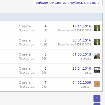
Войдите или зарегистрируйтесь для ответа.
Ответы
4
18.11.2016
Просмотры
1K
Slava Ivanov 1851950809
Ответы
3
30.01.2016
Просмотры
2K
Slava Ivanov 1851950809
Ответы
0
01.05.2013
Просмотры
968
seosale
Ответы
0
26.04.2010
Просмотры
666
Leito
Ответы
7
04.02.2009
G
Просмотры
949
gogison
Свер