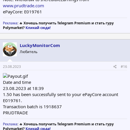
www.prudtrade.com
ePayCore: E019761
Реклама
: 🔥
Хочешь получить Telegram Premium и стать гуру
Polymarket?
Кликай сюда!
LuckyMonitorCom
Любитель
23.08.2023
#16
Date and time
23.08.2023 at 18:39
1.50 has been successfully sent to your ePayCore account
E019761.
Transaction batch is 1918637
PRUDTRADE
Реклама
: 🔥
Хочешь получить Telegram Premium и стать гуру
Polymarket?
Кликай сюда!