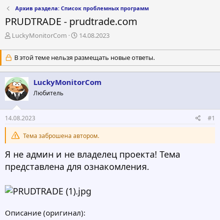
Архив раздела: Список проблемных программ
PRUDTRADE - prudtrade.com
А
Д
LuckyMonitorCom
14.08.2023
в
а
т
т
В этой теме нельзя размещать новые ответы.
о
а
р
н
т
а
LuckyMonitorCom
е
ч
Любитель
м
а
ы
л
а
14.08.2023
#1
Тема заброшена автором.
Я не админ и не владелец проекта! Тема
представлена для ознакомления.
Описание (оригинал):