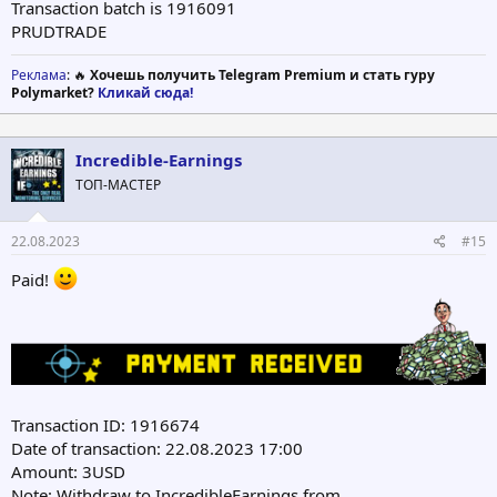
Transaction batch is 1916091
PRUDTRADE
Реклама
: 🔥
Хочешь получить Telegram Premium и стать гуру
Polymarket?
Кликай сюда!
Incredible-Earnings
ТОП-МАСТЕР
22.08.2023
#15
Paid!
Transaction ID: 1916674
Date of transaction: 22.08.2023 17:00
Amount: 3USD
Note: Withdraw to IncredibleEarnings from