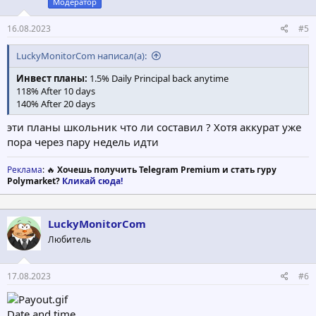
Модератор
16.08.2023
#5
LuckyMonitorCom написал(а):
Инвест планы:
1.5% Daily Principal back anytime
118% After 10 days
140% After 20 days
эти планы школьник что ли составил ? Хотя аккурат уже
пора через пару недель идти
Реклама
: 🔥
Хочешь получить Telegram Premium и стать гуру
Polymarket?
Кликай сюда!
LuckyMonitorCom
Любитель
17.08.2023
#6
Date and time