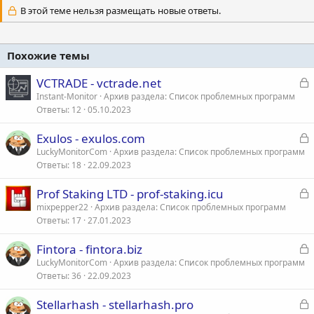
В этой теме нельзя размещать новые ответы.
Похожие темы
З
VCTRADE - vctrade.net
а
Instant-Monitor
Архив раздела: Список проблемных программ
Ответы
12
05.10.2023
к
р
З
Exulos - exulos.com
а
LuckyMonitorCom
Архив раздела: Список проблемных программ
т
Ответы
18
22.09.2023
к
а
р
З
Prof Staking LTD - prof-staking.icu
а
mixpepper22
Архив раздела: Список проблемных программ
т
Ответы
17
27.01.2023
к
а
р
З
Fintora - fintora.biz
а
LuckyMonitorCom
Архив раздела: Список проблемных программ
т
Ответы
36
22.09.2023
к
а
р
З
Stellarhash - stellarhash.pro