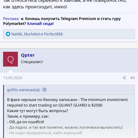
Так относитесь серьёзно к хайпам, а не поверхностно,
как здесь происходит, имхо!
Реклама
: 🔥
Хочешь получить Telegram Premium и стать гуру
Polymarket?
Кликай сюда!
Р
Natikk
,
MurloKot
и
Perfect888
е
а
к
ц
Qpter
Q
и
Специалист
и
:
13.05.2024
#8
gofits написал(а):
В факе черным по белому написано - The minimum investment
required to start trading on QUANT GUARD is $2500
Какие тут могут быть вопросы?
Такие, к примеру, как:
- Ой, да он ошибся!
- Да ладно, и так всё понятно, можно логически вычислить!
- Не надо придираться, хайп хороший!