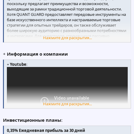
поскольку предлагает преимущества и возможности,
выходящие за рамки традиционной торговой деятельности.
Хотя QUANT GUARD предоставляет передовые инструменты на
базе искусственного интеллекта и настраиваемые торговые
стратегии для опытных трейдеров, он также обслуживает
более широкую аудиторию с разнообразными потребностями
и интересами. Для инвесторов, стремящихся пассивно
Нажмите для раскрытия...
приумножить свое богатство, пакеты заработка QUANT GUARD
предлагают удобный способ получать ежедневную прибыль
от своих инвестиций без необходимости активной торговли.
+
Информация о компании
Кроме того, образовательные ресурсы и поддержка
сообщества QUANT GUARD предоставляют ценную
+
Youtube
:
информацию и помощь новичкам, которые заинтересованы в
изучении торговли криптовалютой, но могут испытывать
недостаток опыта или знаний. Кроме того, реферальная
программа QUANT GUARD стимулирует пользователей
приглашать друзей и родственников присоединиться к
платформе, предлагая вознаграждение за успешные
рекомендации и укрепляя чувство общности и сотрудничества.
Нажмите для раскрытия...
Инвестиционные планы
:
0,35% Ежедневная прибыль за 30 дней