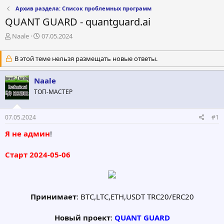
Архив раздела: Список проблемных программ
QUANT GUARD - quantguard.ai
А
Д
Naale
07.05.2024
в
а
т
т
В этой теме нельзя размещать новые ответы.
о
а
р
н
Naale
т
а
е
ч
ТОП-МАСТЕР
м
а
ы
л
а
07.05.2024
#1
Я не админ
!
Старт 2024-05-06
Принимает
: BTC,LTC,ETH,USDT TRC20/ERC20
Новый проект
:
QUANT GUARD