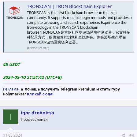
TRONSCAN | TRON BlockChain Explorer
TRONSCAN is the first blockchain browser in the tron
community. It supports multiple login methods and provides a
complete browsing and search experience. Experience the
tron-ecology in the TRONSCAN blockchain
browser.TRONSCAN是首款社区型波场区块链浏览器，它支持多
种登录方式，提供完善的浏览和查找体验。体验波场生态尽在
TRONSCAN波场区块链浏览器。
tronscan.org
45 USDT
2024-05-10 21:51:42 (UTC+8)
Реклама
: 🔥
Хочешь получить Telegram Premium и стать гуру
Polymarket?
Кликай сюда!
igor drobnitsa
I
Профессионал
11.05.2024
#4