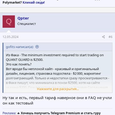
Polymarket?
Кликай сюда!
Qpter
Q
Специалист
12.05.2024
#6
gofits написал(а):
Из Фака - The minimum investment required to start trading on
QUANT GUARD is $2500.
Это как понять?
Вот вроде бы неплохой хайп - красивый и оригинальный
дизайн, лицензия, страховка подоспела - $2 000, маркетинг
долгоиграющий. Только и недостатки сразу просматриваются -
в Факе пишут, что минималка в понзи $2500, хотя на сайте
указана $200. При регистрации ссылка на Условия Соглашения
Нажмите для раскрытия...
не работает, как и другие ссылки на Белую Книгу и прочие
штучки, описанные на главной странице. С маркетингом тоже
Ну так и есть, первый тариф наверное они в FAQ не учли
не всё ясно. В факе на чисто английском языке пишут, то
он как тестовый
ежедневная прибыль может варировать, в зависимости от
флуктуации фондового рынка, причём, сроки инвестирования
Реклама
: 🔥
Хочешь получить Telegram Premium и стать гуру