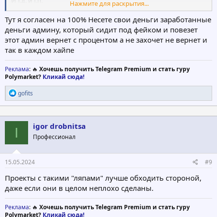
И т.д. и т.п.
Нажмите для раскрытия...
Моё мнение - вы несёте свои деньги, а не чужие, как мониторы
в этот хайп, должны учитывать каждую мелочь, чтобы не
Тут я согласен на 100% Несете свои деньги заработанные
потерять средства.
деньги админу, который сидит под фейком и повезет
Так относитесь серьёзно к хайпам, а не поверхностно, как здесь
этот админ вернет с процентом а не захочет не вернет и
происходит, имхо!
так в каждом хайпе
Реклама
: 🔥
Хочешь получить Telegram Premium и стать гуру
Polymarket?
Кликай сюда!
Р
gofits
е
а
к
ц
igor drobnitsa
I
и
Профессионал
и
:
15.05.2024
#9
Проекты с такими "ляпами" лучше обходить стороной,
даже если они в целом неплохо сделаны.
Реклама
: 🔥
Хочешь получить Telegram Premium и стать гуру
Polymarket?
Кликай сюда!