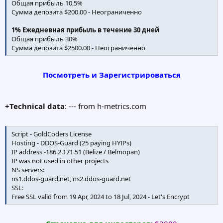
Общая прибыль 10,5%
+
Email
:
support@quantguard.ai
Сумма депозита $200.00 - Неограниченно
1% Ежедневная прибыль в течение 30 дней
Общая прибыль 30%
Сумма депозита $2500.00 - Неограниченно
Посмотреть и Зарегистрироваться
+Technical data
: --- from h-metrics.com
Script - GoldCoders License
Hosting - DDOS-Guard (25 paying HYIPs)
IP address -186.2.171.51 (Belize / Belmopan)
IP was not used in other projects
NS servers:
ns1.ddos-guard.net, ns2.ddos-guard.net
SSL:
Free SSL valid from 19 Apr, 2024 to 18 Jul, 2024 - Let's Encrypt