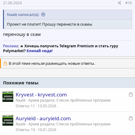
21.06.2024
#16
Naale написал(а):
Проект не платит! Прошу перенести в скамы
переношу в скам
Реклама
: 🔥
Хочешь получить Telegram Premium и стать гуру
Polymarket?
Кликай сюда!
В этой теме нельзя размещать новые ответы.
Похожие темы
З
Kryvest - kryvest.com
а
Naale
Архив раздела: Список проблемных программ
Ответы
11
13.05.2026
к
р
З
Auryield - auryield.com
а
Naale
Архив раздела: Список проблемных программ
т
Ответы
19
10.01.2026
к
а