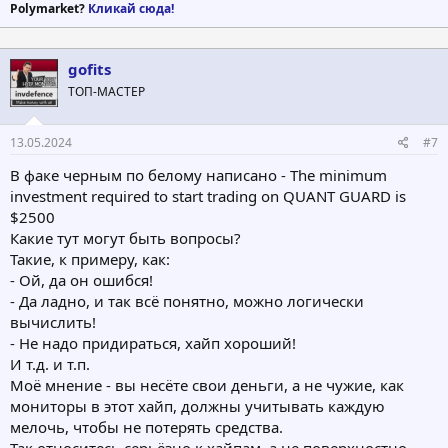
тоже! Чушь какая-то. В аккаунте написано совсем другое. Таким
Polymarket?
Кликай сюда!
образом, погружаясь в этот проект, начинаешь замечать, что
выскакивают абсурдные вещи.
gofits
ТОП-МАСТЕР
13.05.2024
#7
В факе черным по белому написано - The minimum
investment required to start trading on QUANT GUARD is
$2500
Какие тут могут быть вопросы?
Такие, к примеру, как:
- Ой, да он ошибся!
- Да ладно, и так всё понятно, можно логически
вычислить!
- Не надо придираться, хайп хороший!
И т.д. и т.п.
Моё мнение - вы несёте свои деньги, а не чужие, как
мониторы в этот хайп, должны учитывать каждую
мелочь, чтобы не потерять средства.