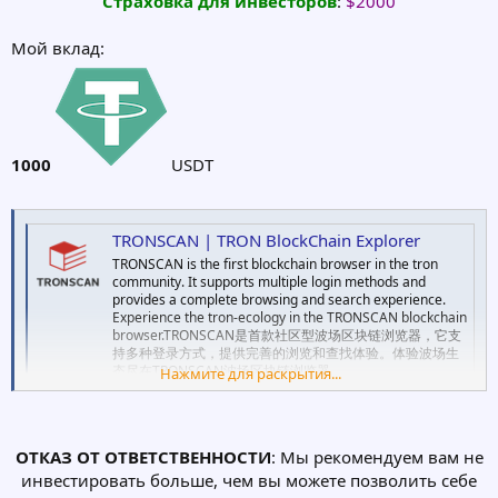
Cтраховка для инвесторов
:
$2000
Мой вклад:
1000
USDT
TRONSCAN | TRON BlockChain Explorer
TRONSCAN is the first blockchain browser in the tron
community. It supports multiple login methods and
provides a complete browsing and search experience.
Experience the tron-ecology in the TRONSCAN blockchain
browser.TRONSCAN是首款社区型波场区块链浏览器，它支
持多种登录方式，提供完善的浏览和查找体验。体验波场生
态尽在TRONSCAN波场区块链浏览器。
Нажмите для раскрытия...
tronscan.org
ОТКАЗ ОТ ОТВЕТСТВЕННОСТИ
: Мы рекомендуем вам не
инвестировать больше, чем вы можете позволить себе