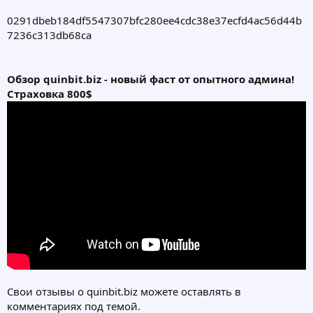
0291dbeb184df5547307bfc280ee4cdc38e37ecfd4ac56d44b
7236c313db68ca
Обзор quinbit.biz - новый фаст от опытного админа!
Страховка 800$
Свои отзывы о quinbit.biz можете оставлять в
комментариях под темой.