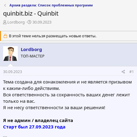
Архив раздела: Список проблемных программ
quinbit.biz - Quinbit
А
Д
Lordborg
30.09.2023
в
а
т
т
В этой теме нельзя размещать новые ответы.
о
а
р
н
Lordborg
т
а
е
ч
ТОП-МАСТЕР
м
а
ы
л
а
30.09.2023
#1
Тема создана для ознакомления и не является призывом
к каким-либо действиям.
Вся ответственность за сохранность ваших денег лежит
только на вас.
Я не несу ответственности за ваши решения!
Я не админ / владелец сайта
Старт был 27.09.2023 года