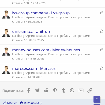
Ответы
100
12.04.2026
к
р
З
lys-group.company - Lys-group
а
Lordborg
Архив раздела: Список проблемных программ
т
Ответы
5
10.06.2026
к
а
р
З
unitrum.cc - Unitrum
а
Lordborg
Архив раздела: Список проблемных программ
т
Ответы
10
08.12.2025
к
а
р
З
money-houses.com - Money-houses
а
Lordborg
Архив раздела: Список проблемных программ
т
Ответы
11
18.05.2026
к
а
р
З
marcses.com - Marcses
а
Lordborg
Архив раздела: Список проблемных программ
т
Ответы
4
14.08.2025
к
а
р
Facebook
Twitter
Reddit
Pinterest
Tumblr
WhatsApp
Электронна
Ссылка
Поделиться:
т
а
Свер
MMGP
Russian (RU)