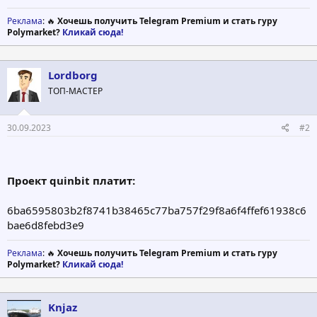
Реклама
: 🔥
Хочешь получить Telegram Premium и стать гуру
Polymarket?
Кликай сюда!
Lordborg
ТОП-МАСТЕР
30.09.2023
#2
Проект quinbit платит:
6ba6595803b2f8741b38465c77ba757f29f8a6f4ffef61938c6
bae6d8febd3e9
Реклама
: 🔥
Хочешь получить Telegram Premium и стать гуру
Polymarket?
Кликай сюда!
Knjaz