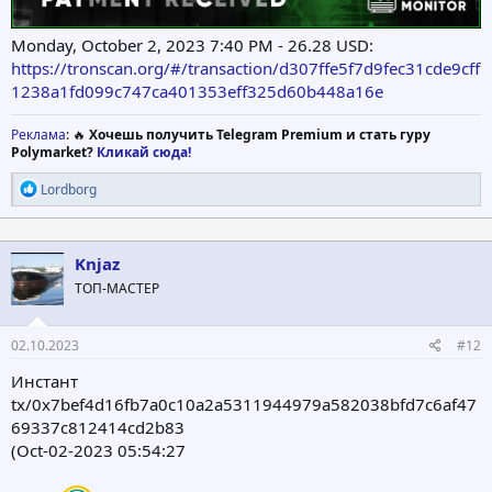
Monday, October 2, 2023 7:40 PM - 26.28 USD:
https://tronscan.org/#/transaction/d307ffe5f7d9fec31cde9cff
1238a1fd099c747ca401353eff325d60b448a16e
Реклама
: 🔥
Хочешь получить Telegram Premium и стать гуру
Polymarket?
Кликай сюда!
Р
Lordborg
е
а
к
ц
Knjaz
и
ТОП-МАСТЕР
и
:
02.10.2023
#12
Инстант
tx/0x7bef4d16fb7a0c10a2a5311944979a582038bfd7c6af47
69337c812414cd2b83
(Oct-02-2023 05:54:27