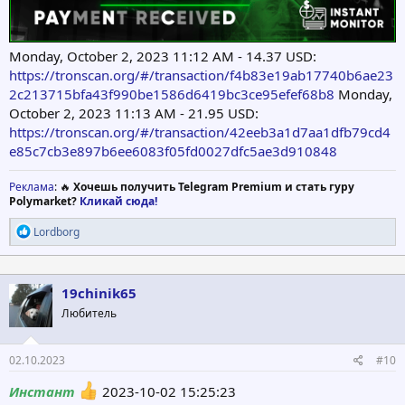
Monday, October 2, 2023 11:12 AM - 14.37 USD:
https://tronscan.org/#/transaction/f4b83e19ab17740b6ae23
2c213715bfa43f990be1586d6419bc3ce95efef68b8
Monday,
October 2, 2023 11:13 AM - 21.95 USD:
https://tronscan.org/#/transaction/42eeb3a1d7aa1dfb79cd4
e85c7cb3e897b6ee6083f05fd0027dfc5ae3d910848
Реклама
: 🔥
Хочешь получить Telegram Premium и стать гуру
Polymarket?
Кликай сюда!
Р
Lordborg
е
а
к
ц
19chinik65
и
Любитель
и
:
02.10.2023
#10
Инстант
2023-10-02 15:25:23