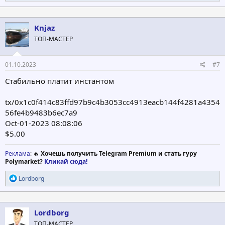
е
а
к
ц
Knjaz
и
ТОП-МАСТЕР
и
:
01.10.2023
#7
Стабильно платит инстантом
tx/0x1c0f414c83ffd97b9c4b3053cc4913eacb144f4281a4354
56fe4b9483b6ec7a9
Oct-01-2023 08:08:06
$5.00
Реклама
: 🔥
Хочешь получить Telegram Premium и стать гуру
Polymarket?
Кликай сюда!
Р
Lordborg
е
а
к
ц
Lordborg
и
ТОП-МАСТЕР