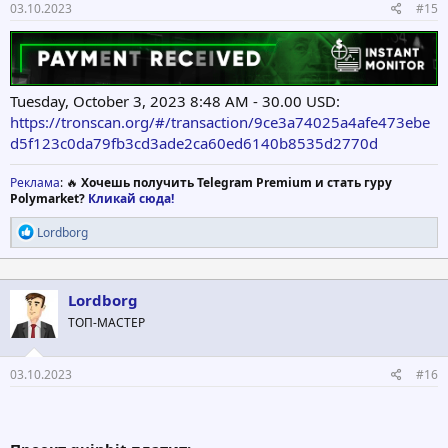
03.10.2023
#15
Tuesday, October 3, 2023 8:48 AM - 30.00 USD:
https://tronscan.org/#/transaction/9ce3a74025a4afe473ebe
d5f123c0da79fb3cd3ade2ca60ed6140b8535d2770d
Реклама
: 🔥
Хочешь получить Telegram Premium и стать гуру
Polymarket?
Кликай сюда!
Р
Lordborg
е
а
к
ц
Lordborg
и
ТОП-МАСТЕР
и
:
03.10.2023
#16