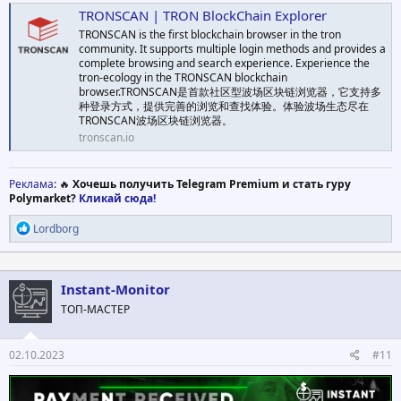
TRONSCAN | TRON BlockChain Explorer
TRONSCAN is the first blockchain browser in the tron
community. It supports multiple login methods and provides a
complete browsing and search experience. Experience the
tron-ecology in the TRONSCAN blockchain
browser.TRONSCAN是首款社区型波场区块链浏览器，它支持多
种登录方式，提供完善的浏览和查找体验。体验波场生态尽在
TRONSCAN波场区块链浏览器。
tronscan.io
Реклама
: 🔥
Хочешь получить Telegram Premium и стать гуру
Polymarket?
Кликай сюда!
Р
Lordborg
е
а
к
ц
Instant-Monitor
и
ТОП-МАСТЕР
и
:
02.10.2023
#11