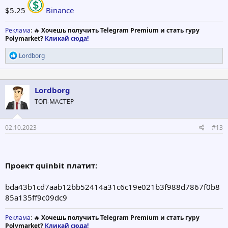
$5.25
Binance
Реклама
: 🔥
Хочешь получить Telegram Premium и стать гуру
Polymarket?
Кликай сюда!
Р
Lordborg
е
а
к
ц
Lordborg
и
ТОП-МАСТЕР
и
:
02.10.2023
#13
Проект quinbit платит:
bda43b1cd7aab12bb52414a31c6c19e021b3f988d7867f0b8
85a135ff9c09dc9
Реклама
: 🔥
Хочешь получить Telegram Premium и стать гуру
Polymarket?
Кликай сюда!