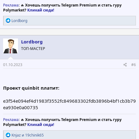
Реклама
: 🔥
Хочешь получить Telegram Premium и стать гуру
Polymarket?
Кликай сюда!
Р
Lordborg
е
а
к
ц
Lordborg
и
ТОП-МАСТЕР
и
:
01.10.2023
#6
Проект quinbit платит:
e3f54e094ef4d1983f3552fc849683302fdb3896b4bf1cb3b79
ea930e0a00735
Реклама
: 🔥
Хочешь получить Telegram Premium и стать гуру
Polymarket?
Кликай сюда!
Р
Knjaz
и
19chinik65