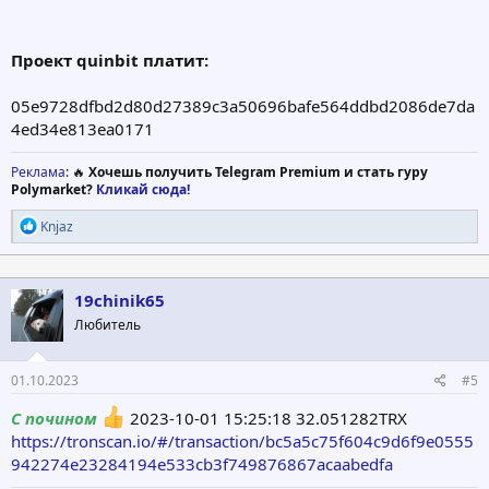
Проект quinbit платит:
05e9728dfbd2d80d27389c3a50696bafe564ddbd2086de7da
4ed34e813ea0171
Реклама
: 🔥
Хочешь получить Telegram Premium и стать гуру
Polymarket?
Кликай сюда!
Р
Knjaz
е
а
к
ц
19chinik65
и
Любитель
и
:
01.10.2023
#5
С почином
2023-10-01 15:25:18 32.051282TRX
https://tronscan.io/#/transaction/bc5a5c75f604c9d6f9e0555
942274e23284194e533cb3f749876867acaabedfa