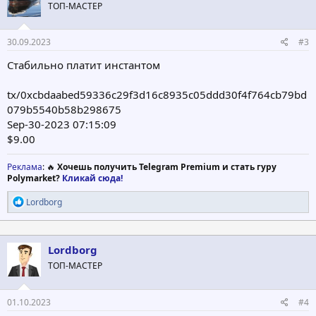
ТОП-МАСТЕР
30.09.2023
#3
Стабильно платит инстантом
tx/0xcbdaabed59336c29f3d16c8935c05ddd30f4f764cb79bd
079b5540b58b298675
Sep-30-2023 07:15:09
$9.00
Реклама
: 🔥
Хочешь получить Telegram Premium и стать гуру
Polymarket?
Кликай сюда!
Р
Lordborg
е
а
к
ц
Lordborg
и
ТОП-МАСТЕР
и
:
01.10.2023
#4