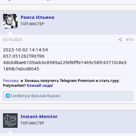
Раиса Ильина
ТОП-МАСТЕР
03.10.2023
#14
2023-10-02 14:14:54
657.051282TRXTRX
4dc6d8ae6109adc6c8989a22fef8fffe1469c58fc43710c8e3
18fdb7e0cd8045
Реклама
: 🔥
Хочешь получить Telegram Premium и стать гуру
Polymarket?
Кликай сюда!
Р
Lordborg
и
Ярослав Яценко
е
а
к
ц
Instant-Monitor
и
ТОП-МАСТЕР
и
: