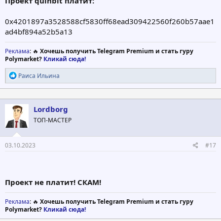
Проект quinbit платит:
0x4201897a3528588cf5830ff68ead309422560f260b57aae1
ad4bf894a52b5a13
Реклама
: 🔥
Хочешь получить Telegram Premium и стать гуру
Polymarket?
Кликай сюда!
Р
Раиса Ильина
е
а
к
ц
Lordborg
и
ТОП-МАСТЕР
и
:
03.10.2023
#17
Проект не платит! СКАМ!
Реклама
: 🔥
Хочешь получить Telegram Premium и стать гуру
Polymarket?
Кликай сюда!