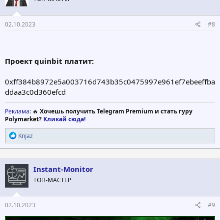
и
:
02.10.2023
#8
Проект quinbit платит:
0xff384b8972e5a003716d743b35c0475997e961ef7ebeeffba
ddaa3c0d360efcd
Реклама
: 🔥
Хочешь получить Telegram Premium и стать гуру
Polymarket?
Кликай сюда!
Р
Knjaz
е
а
к
ц
Instant-Monitor
и
ТОП-МАСТЕР
и
:
02.10.2023
#9