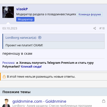
visokP
Модератор раздела о псевдоинвестициях
Команда форума
Модератор
03.10.2023
#18
Lordborg написал(а):
Проект не платит! СКАМ!
переношу в скам
Реклама
: 🔥
Хочешь получить Telegram Premium и стать гуру
Polymarket?
Кликай сюда!
В этой теме нельзя размещать новые ответы.
Похожие темы
З
goldnmine.com - Goldnmine
а
Lordborg
Архив раздела: Список проблемных программ