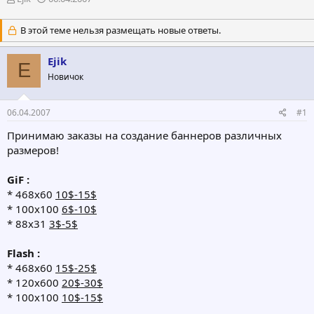
в
а
т
т
В этой теме нельзя размещать новые ответы.
о
а
р
н
Ejik
т
а
E
е
ч
Новичок
м
а
ы
л
а
06.04.2007
#1
Принимаю заказы на создание баннеров различных
размеров!
GiF :
* 468х60
10$-15$
* 100х100
6$-10$
* 88х31
3$-5$
Flash :
* 468х60
15$-25$
* 120x600
20$-30$
* 100х100
10$-15$