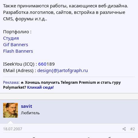
Также принимаются работы, касающиеся веб-дизайна.
Разработка логотипов, сайтов, встройка в различные
CMS, форумы и.т.д..
Портфолио :
Студия
Gif Banners
Flash Banners
ISeekYou (ICQ) :
660
189
EMail (Adress) :
design{@}artofgraph.ru
Реклама
: 🔥
Хочешь получить Telegram Premium и стать гуру
Polymarket?
Кликай сюда!
savit
Любитель
18.07.2007
#2