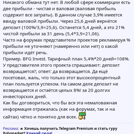
Никакого обмана тут нет. В любой сфере коммерции есть
две прибыли - чистая и валовая (валовая прибыль
содержит все затраты). В данном случае 3,9% имеется
ввиду валовой прибыли. Через 25,6 дней вернётся
депозит (100%/3,9=25,6). Останется 5,4 дней, а это 21%
чистой прибыли за 31 день (5,4*3,9=21,06).
Часто на форумах представители проектов рекламируя %
прибыли не уточняют (намеренно или нет) о какой
прибыли идёт речь.
Пример. BFG Invest. Тарифный план 5,4%*20 дней=108%.
У представителя этого проекта спрашивают: депозит
возвращается?; ответ: да возвращается. Да ещё
посетовал, жаль, что только этот высокопроцентный
план пользуется успехом. На самом деле депозит не
возвращается и остаётся целых 8%! за 20 долгих
инвесторских дней.
Как бы договориться, что бы вся эта немаловажная
информация отражалась (как на форумах, так и на
сайтах) чётко и понятно для всех.
Реклама
: 🔥
Хочешь получить Telegram Premium и стать гуру
Polymarket?
Кликай сюда!