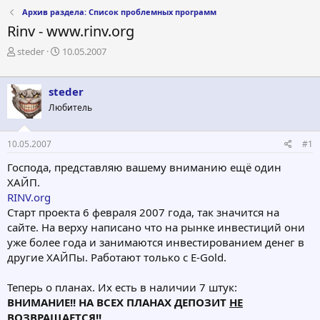
Архив раздела: Список проблемных программ
Rinv - www.rinv.org
А
Д
steder
10.05.2007
в
а
т
т
о
а
steder
р
н
Любитель
т
а
е
ч
м
а
10.05.2007
#1
ы
л
а
Господа, представляю вашему вниманию ещё один
ХАЙП.
RINV.org
Старт проекта 6 февраля 2007 года, так значится на
сайте. На верху написано что на рынке инвестиций они
уже более года и занимаются инвестированием денег в
другие ХАЙПы. Работают только с E-Gold.
Теперь о планах. Их есть в наличии 7 штук:
ВНИМАНИЕ!! НА ВСЕХ ПЛАНАХ ДЕПОЗИТ
НЕ
ВОЗВРАЩАЕТСЯ!!