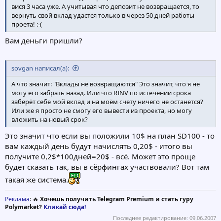
вися 3 часа уже. А учитывая что депозит не возвращается, то
вернуть свой вклад удастся только в через 50 дней работы
проета! :-(
Вам деньги пришли?
sovgan написал(а):
А что значит: "Вклады не возвращаются" Это значит, что я не
могу его забрать назад. Или что RINV по истечении срока
заберёт себе мой вклад и на моём счету ничего не останется?
Или же я просто не смогу его вывести из проекта, но могу
вложить на новый срок?
Это значит что если вы положили 10$ на план SD100 - то
вам каждый день будут начислять 0,20$ - итого вы
получите 0,2$*100дней=20$ - всё. Может это проще
будет сказать так, вы в сёрфингах участвовали? Вот там
такая же система.
Реклама
: 🔥
Хочешь получить Telegram Premium и стать гуру
Polymarket?
Кликай сюда!
Последнее редактирование:
09.06.2007