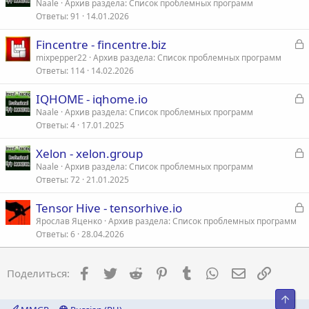
а
Naale
Архив раздела: Список проблемных программ
Ответы
91
14.01.2026
к
р
З
Fincentre - fincentre.biz
а
mixpepper22
Архив раздела: Список проблемных программ
т
Ответы
114
14.02.2026
к
а
р
З
IQHOME - iqhome.io
а
Naale
Архив раздела: Список проблемных программ
т
Ответы
4
17.01.2025
к
а
р
З
Xelon - xelon.group
а
Naale
Архив раздела: Список проблемных программ
т
Ответы
72
21.01.2025
к
а
р
З
Tensor Hive - tensorhive.io
а
Ярослав Яценко
Архив раздела: Список проблемных программ
т
Ответы
6
28.04.2026
к
а
р
Facebook
Twitter
Reddit
Pinterest
Tumblr
WhatsApp
Электронна
Ссылка
Поделиться:
т
а
Свер