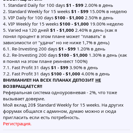
1. Standard Daily for 100 days
$1 - $99
2.00% в день
2. Standard Weekly for 15 weeks
$1 - $99
15.00% в неделю
3. VIP Daily for 100 days
$100 - $1,000
2.50% в день
4. VIP Weekly for 15 weeks
$100 - $1,000
19.00% неделю
5. Varied на 120 дней
$1 - $1,000
2.40% в день (как я
понял процент в этом плане может "плавать" в
зависимости от "удачи" но не ниже 1,7% в день)
6.1. Re-Investing 200 days
$1 - $99
1.20% в день
6.2. Re-Investing 200 days
$100 - $1,000
1.30% в день (как
я понял на этом плане реинвест 100%)
7.1. Fast Profit 31 days
$1 - $99
3.90% в день
7.2. Fast Profit 31 days
$100 - $1,000
4.00% в день
ВНИМАНИЕ!! НА ВСЕХ ПЛАНАХ ДЕПОЗИТ
НЕ
ВОЗВРАЩАЕТСЯ!!
Реферальная система одноуровневая - 2%, что тоже
вызывает доверие.
Мой вклад 20$ Standard Weekly for 15 weeks. На других
форумах общался с админом, думаю можно и сюда
пригласить если есть потребность.
Регистрация.