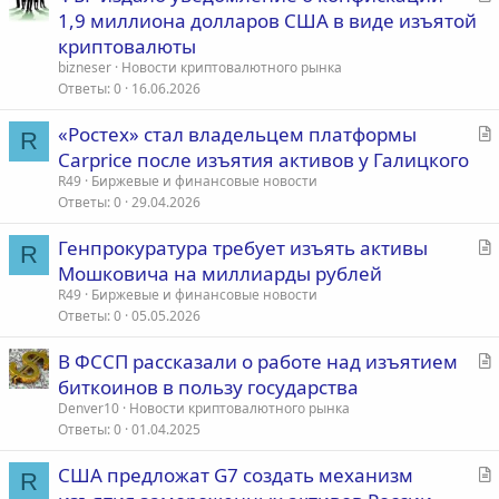
т
1,9 миллиона долларов США в виде изъятой
а
криптовалюты
т
bizneser
Новости криптовалютного рынка
ь
Ответы
0
16.06.2026
я
С
«Ростех» стал владельцем платформы
R
т
Carprice после изъятия активов у Галицкого
а
R49
Биржевые и финансовые новости
т
Ответы
0
29.04.2026
ь
С
Генпрокуратура требует изъять активы
я
R
т
Мошковича на миллиарды рублей
а
R49
Биржевые и финансовые новости
т
Ответы
0
05.05.2026
ь
С
В ФССП рассказали о работе над изъятием
я
т
биткоинов в пользу государства
а
Denver10
Новости криптовалютного рынка
т
Ответы
0
01.04.2025
ь
С
США предложат G7 создать механизм
я
R
т