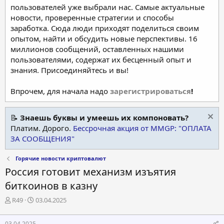
пользователей уже выбрали нас. Самые актуальные
новости, проверенные стратегии и способы
заработка. Сюда люди приходят поделиться своим
опытом, найти и обсудить новые перспективы. 16
миллионов сообщений, оставленных нашими
пользователями, содержат их бесценный опыт и
знания. Присоединяйтесь и вы!
Впрочем, для начала надо
зарегистрироваться
!
📝
Знаешь буквы и умеешь их компоновать?
Платим. Дорого.
Бессрочная акция от MMGP: "ОПЛАТА
ЗА СООБЩЕНИЯ"
Горячие новости криптовалют
Россия готовит механизм изъятия
биткоинов в казну
А
Д
R49
03.04.2025
в
а
т
т
03.04.2025