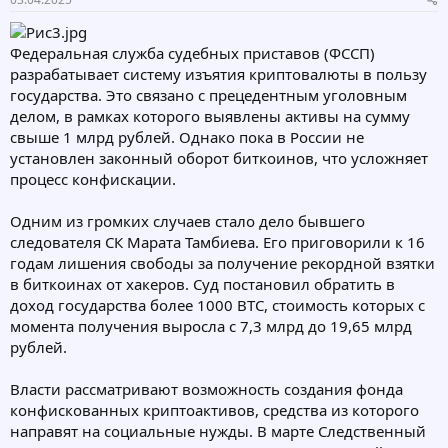
о
а
р
н
т
а
Федеральная служба судебных приставов (ФССП)
е
ч
разрабатывает систему изъятия криптовалюты в пользу
м
а
государства. Это связано с прецедентным уголовным
ы
л
а
делом, в рамках которого выявлены активы на сумму
свыше 1 млрд рублей. Однако пока в России не
установлен законный оборот биткоинов, что усложняет
процесс конфискации.
Одним из громких случаев стало дело бывшего
следователя СК Марата Тамбиева. Его приговорили к 16
годам лишения свободы за получение рекордной взятки
в биткоинах от хакеров. Суд постановил обратить в
доход государства более 1000 BTC, стоимость которых с
момента получения выросла с 7,3 млрд до 19,65 млрд
рублей.
Власти рассматривают возможность создания фонда
конфискованных криптоактивов, средства из которого
направят на социальные нужды. В марте Следственный