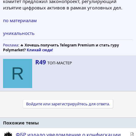
комитет предложил законопроект, регулирующий
изъятие цифровых активов в рамках уголовных дел.
по материалам
уникальность
Реклама
: 🔥
Хочешь получить Telegram Premium и стать гуру
Polymarket?
Кликай сюда!
А
R49
ТОП-МАСТЕР
в
R
т
о
р
Войдите или зарегистрируйтесь для ответа.
Похожие темы
С
ФБР издало уведомление о конфискации