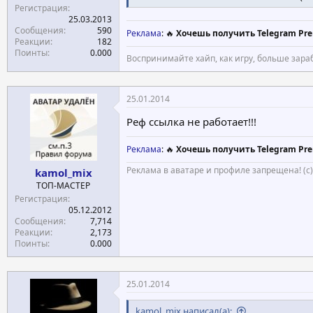
Регистрация
25.03.2013
Сообщения
590
Реклама
: 🔥
Хочешь получить Telegram Pre
Реакции
182
Поинты
0.000
Воспринимайте хайп, как игру, больше зара
25.01.2014
Реф ссылка не работает!!!
Реклама
: 🔥
Хочешь получить Telegram Pre
Реклама в аватаре и профиле запрещена! (с
kamol_mix
ТОП-МАСТЕР
Регистрация
05.12.2012
Сообщения
7,714
Реакции
2,173
Поинты
0.000
25.01.2014
kamol_mix написал(а):