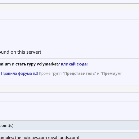
)
und on this server!
mium и стать гуру Polymarket?
Кликай сюда!
)
Правила форума п.3
Кроме групп
"Представитель"
и "
Премиум
"
point(s)
examples: the-holidays.com royal-funds.com)