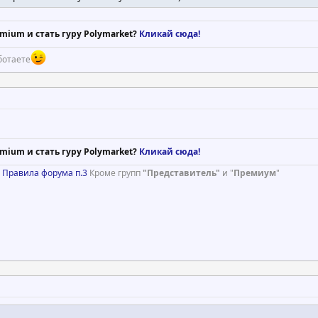
mium и стать гуру Polymarket?
Кликай сюда!
ботаете
mium и стать гуру Polymarket?
Кликай сюда!
)
Правила форума п.3
Кроме групп
"Представитель"
и "
Премиум
"