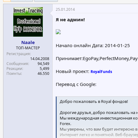
е
ч
25.01.2014
м
а
ы
л
Я не админ!
а
Naale
Начало онлайн Дата: 2014-01-25
ТОП-МАСТЕР
Регистрация
Принимает:EgoPay,PerfectMoney,Pay
14.04.2008
Сообщения
94,549
Реакции
5,499
Новый проект:
RoyalFunds
Поинты
46.550
Перевод с Google:
Добро пожаловать в Royal фондов!
Дорогие друзья, добро пожаловать на 
Мы международная инвестиционная ком
Forex.
Мы уверены, что вам будет интересно 
Интернет легко и понятной. Веб-браузе