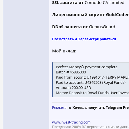
SSL зашита от
Comodo CA Limited
План C до 800% после 15 дней
Лицензионный скрипт GoldCoder
План Сумма ( $) Прибыль (%)
План 1 $ 10 - $ 500 172.00
План 2 $ 501 - $ 2000 190.00
DDoS зашита от
GeniusGuard
План 3 $ 2,001 - $ 10,000 230.00
План 4 $ 10,001 - $ 20,000 450.00
Посмотреть и Зарегистрироваться
План 5 20001 $ - $ 100,000 800.00
Рассчитайте свой доход >>
Мой вклад:
План D до 2000% после 30 дней
Perfect Money® payment complete
План Сумма ( $) Прибыль (%)
Batch # 46885300
План 1 $ 10 - $ 500 400.00
Paid from accont: U1991047 (TERRY MAR
План 2 $ 501 - $ 2000 600.00
Paid to account: U4349508 (Royal Funds)
План 3 $ 2,001 - $ 10,000 900.00
Amount: 200.00 USD
План 4 $ 1,001 - $ 20,000 1300.00
Memo: Deposit to Royal Funds User Invest
План 5 20001 $ - $ 100,000 2000.00
Рассчитайте свой доход >>
Реклама
: 🔥
Хочешь получить Telegram Pre
План E до 3500 % после 45 дней
План Сумма ( $) Прибыль (%)
www.invest-tracing.com
План 1 $ 10 - $ 500 900.00
Предлагаю 200% RC вернуться к жизни давн