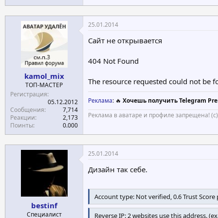
План 2 $ 501 - $ 2000 1400.00
План 3 $ 2,001 - $ 10,000 2000.00
План 4 $ 10,001 - $ 20,000 2700.00
25.01.2014
План 5 20001 $ - $ 100,000 3500.00
Рассчитайте свой доход >>
Сайт не открывается
404 Not Found
VIP план до 25 % в час в течение 5 часов
План Сумма ( $) Почасовая Прибыль (%
kamol_mix
План 1 $ 5000 - $ 10000 22.00
The resource requested could not be fo
ТОП-МАСТЕР
План 2 $ 10,001 - $ 20,000 23.00
Регистрация
План 3 $ 20,001 - $ 100,000 25.00
Реклама
: 🔥
Хочешь получить Telegram Pre
05.12.2012
Сообщения
7,714
Реклама в аватаре и профиле запрещена! (с
Реакции
2,173
Поинты
0.000
25.01.2014
Дизайн так себе.
Account type: Not verified, 0.6 Trust Score 
bestinf
Специалист
Reverse IP: 2 websites use this address. (