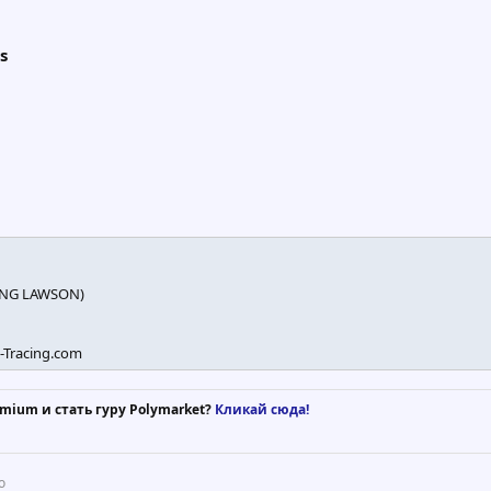
s
LING LAWSON)
-Tracing.com
mium и стать гуру Polymarket?
Кликай сюда!
о