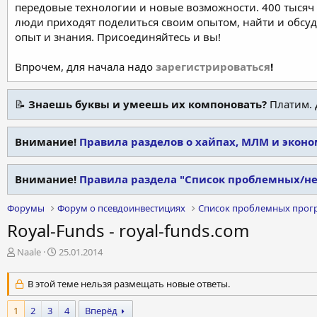
передовые технологии и новые возможности. 400 тысяч 
люди приходят поделиться своим опытом, найти и обсу
опыт и знания. Присоединяйтесь и вы!
Впрочем, для начала надо
зарегистрироваться
!
📝
Знаешь буквы и умеешь их компоновать?
Платим. 
Внимание!
Правила разделов о хайпах, МЛМ и экон
Внимание!
Правила раздела "Список проблемных/н
Форумы
Форум о псевдоинвестициях
Список проблемных прог
Royal-Funds - royal-funds.com
А
Д
Naale
25.01.2014
в
а
т
т
В этой теме нельзя размещать новые ответы.
о
а
р
н
1
2
3
4
Вперёд
т
а