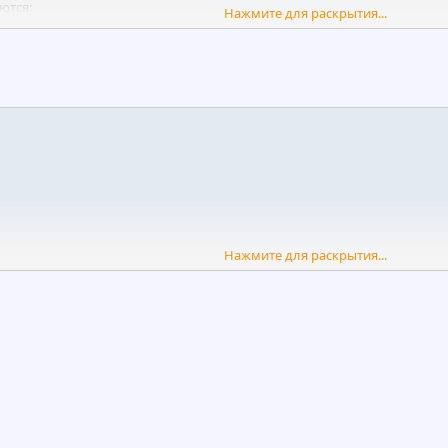
ются:
Нажмите для раскрытия...
ынке Форекс в соответствии с соотношением качества и безопасности
гии с великолепными результатами, которые могут удовлетворить о
й гарантируется.
Нажмите для раскрытия...