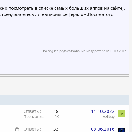
но посмотреть в списке самых больших аппов на сайте).
отрел,являетесь ли вы моим рефералом.После этого
Последнее редактирование модератором:
19.03.2007
Ответы
18
11.10.2022
V
Просмотры
6K
vellboy
З
Ответы
33
09.06.2016