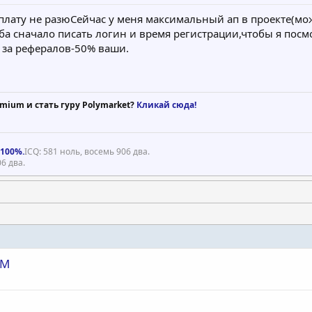
лату не разюСейчас у меня максимальный ап в проекте(мож
а сначало писать логин и время регистрации,чтобы я посм
к за рефералов-50% ваши.
mium и стать гуру Polymarket?
Кликай сюда!
 100%.
ICQ: 581 ноль, восемь 906 два.
6 два.
OM