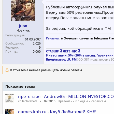
е
ч
Рублевый автосерфинг.Получал вып
м
а
Верну вам 50% реферальных.Просьб
ы
л
вперед.После оплаты мне за вас ка
а
ju88
За рефссылкой обращайтесь в ПМ
Новичок
Регистрация
Реклама
: 🔥
Хочешь получить Telegram Pre
01.03.2007
Сообщения
2,026
Реакции
9
СТАВШИЙ ЛЕГЕНДОЙ
Поинты
0.000
Инвестиции: 5% - 20% в месяц. Гарантия -
Ввод/вывод LR, PM.
ICQ: 581 ноль, восемь 90
В этой теме нельзя размещать новые ответы.
Похожие темы
претензия - Andrew85 - MILLIONINVESTOR.C
collectivebets
25.09.2016
Претензии к людям и сервисам
games-knb.ru - Клуб Любителей КНБ!