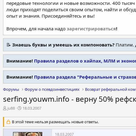
передовые технологии и новые возможности. 400 тысяч 
люди приходят поделиться своим опытом, найти и обсу
опыт и знания. Присоединяйтесь и вы!
Впрочем, для начала надо
зарегистрироваться
!
📝
Знаешь буквы и умеешь их компоновать?
Платим. 
Внимание!
Правила разделов о хайпах, МЛМ и экон
Внимание!
Правила раздела "Реферальные и страх
Форумы
Форум о псевдоинвестициях
Возврат реферальной ком
serfing.youwm.info - верну 50% рефс
А
Д
ju88
18.03.2007
в
а
т
т
В этой теме нельзя размещать новые ответы.
о
а
р
н
18.03.2007
т
а