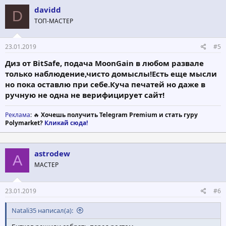
ц
davidd
D
и
ТОП-МАСТЕР
и
:
23.01.2019
#5
Диз от BitSafe, подача MoonGain в любом развале
только наблюдение,чисто домыслы!Есть еще мысли
но пока оставлю при себе.Куча печатей но даже в
ручную не одна не верифицирует сайт!
Реклама
: 🔥
Хочешь получить Telegram Premium и стать гуру
Polymarket?
Кликай сюда!
astrodew
A
МАСТЕР
23.01.2019
#6
Natali35 написал(а):