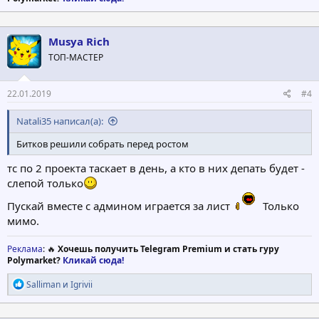
Musya Rich
ТОП-МАСТЕР
22.01.2019
#4
Natali35 написал(а):
Битков решили собрать перед ростом
тс по 2 проекта таскает в день, а кто в них депать будет -
слепой только
Пускай вместе с админом играется за лист
Только
мимо.
Реклама
: 🔥
Хочешь получить Telegram Premium и стать гуру
Polymarket?
Кликай сюда!
Р
Salliman
и
Igrivii
е
а
к