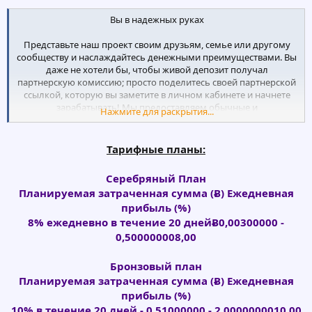
Вы в надежных руках
Представьте наш проект своим друзьям, семье или другому
сообществу и наслаждайтесь денежными преимуществами. Вы
даже не хотели бы, чтобы живой депозит получал
партнерскую комиссию; просто поделитесь своей партнерской
ссылкой, которую вы заметите в личном кабинете и начнете
зарабатывать! Мы предоставляем обычные и
Нажмите для раскрытия...
представительские партнерские программы. Станьте частью
SkyBtc сегодня!
Тарифные планы:
Серебряный План
Планируемая затраченная сумма (Ƀ) Ежедневная
прибыль (%)
8% ежедневно в течение 20 днейɃ0,00300000 -
0,500000008,00
Бронзовый план
Планируемая затраченная сумма (Ƀ) Ежедневная
прибыль (%)
10% в течение 20 дней - 0,51000000 - 2,0000000010,00