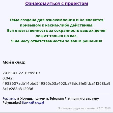
Ознакомиться с проектом
Тема создана для ознакомления и не является
призывом к каким-либо действиям.
Вся ответственность за сохранность ваших денег
лежит только на вас.
Я не несу ответственности за ваши решения!
Мой вклад:
2019-01-22 19:49:19
0.042
4938607adb14bbd549865c53a402ba73dd3fe0fdca1f368ba9
8c1e288a312036
Реклама
: 🔥
Хочешь получить Telegram Premium и стать гуру
Polymarket?
Кликай сюда!
Последнее редактирование:
22.01.2019