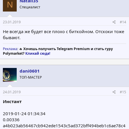
Natali35
N
Специалист
23.01.2019
#14
Не всегда же будет все плохо с биткойном. Отскоки тоже
бывают.
Реклама
: 🔥
Хочешь получить Telegram Premium и стать гуру
Polymarket?
Кликай сюда!
dani0601
ТОП-МАСТЕР
24.01.2019
#15
Инстант
2019-01-24 01:34:34
0.00336
a4b023ab56467cb942ede1543c5ad372bff494beb1c6ae78c4