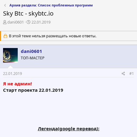
Архив раздела: Список проблемных программ
Sky Btc - skybtc.io
А
Д
dani0601
22.01.2019
в
а
т
т
В этой теме нельзя размещать новые ответы.
о
а
р
н
т
а
dani0601
е
ч
ТОП-МАСТЕР
м
а
ы
л
а
22.01.2019
#1
Я не админ!
Старт проекта 22.01.2019
Легенда(google перевод):