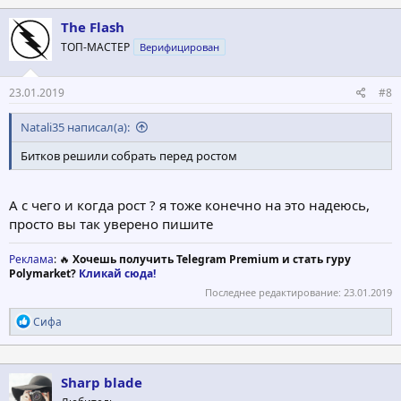
The Flash
ТОП-МАСТЕР
Верифицирован
23.01.2019
#8
Natali35 написал(а):
Битков решили собрать перед ростом
А с чего и когда рост ? я тоже конечно на это надеюсь,
просто вы так уверено пишите
Реклама
: 🔥
Хочешь получить Telegram Premium и стать гуру
Polymarket?
Кликай сюда!
Последнее редактирование:
23.01.2019
Р
Сифа
е
а
к
ц
Sharp blade
и