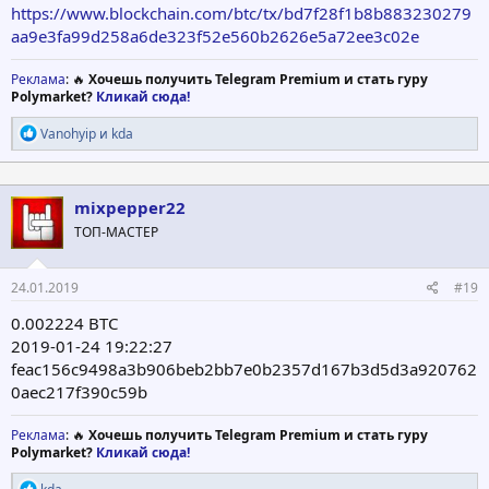
https://www.blockchain.com/btc/tx/bd7f28f1b8b883230279
aa9e3fa99d258a6de323f52e560b2626e5a72ee3c02e
Реклама
: 🔥
Хочешь получить Telegram Premium и стать гуру
Polymarket?
Кликай сюда!
Р
Vanohyip
и
kda
е
а
к
ц
mixpepper22
и
ТОП-МАСТЕР
и
:
24.01.2019
#19
0.002224 BTC
2019-01-24 19:22:27
feac156c9498a3b906beb2bb7e0b2357d167b3d5d3a920762
0aec217f390c59b
Реклама
: 🔥
Хочешь получить Telegram Premium и стать гуру
Polymarket?
Кликай сюда!
Р