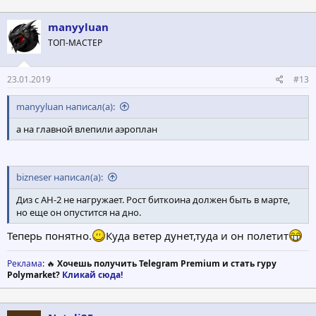
manyyluan
ТОП-МАСТЕР
23.01.2019
#13
manyyluan написал(а):
а на главной влепили аэроплан
bizneser написал(а):
Диз с АН-2 не нагружает. Рост биткоина должен быть в марте,
но еще он опустится на дно.
Теперь понятно.
Куда ветер дунет,туда и он полетит
Реклама
: 🔥
Хочешь получить Telegram Premium и стать гуру
Polymarket?
Кликай сюда!