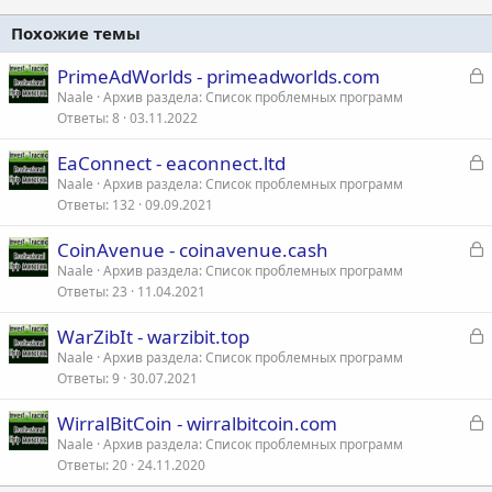
Похожие темы
З
PrimeAdWorlds - primeadworlds.com
а
Naale
Архив раздела: Список проблемных программ
Ответы
8
03.11.2022
к
р
З
EaConnect - eaconnect.ltd
а
Naale
Архив раздела: Список проблемных программ
т
Ответы
132
09.09.2021
к
а
р
З
CoinAvenue - coinavenue.cash
а
Naale
Архив раздела: Список проблемных программ
т
Ответы
23
11.04.2021
к
а
р
З
WarZibIt - warzibit.top
а
Naale
Архив раздела: Список проблемных программ
т
Ответы
9
30.07.2021
к
а
р
З
WirralBitCoin - wirralbitcoin.com
а
Naale
Архив раздела: Список проблемных программ
т
Ответы
20
24.11.2020
к
а
р