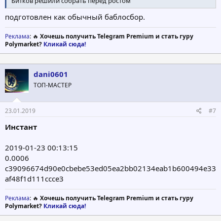
Битков решили собрать перед ростом
подготовлен как обычный баблосбор.
Реклама
: 🔥
Хочешь получить Telegram Premium и стать гуру
Polymarket?
Кликай сюда!
dani0601
ТОП-МАСТЕР
23.01.2019
#7
Инстант
2019-01-23 00:13:15
0.0006
c39096674d90e0cbebe53ed05ea2bb02134eab1b600494e33
af48f1d111ccce3
Реклама
: 🔥
Хочешь получить Telegram Premium и стать гуру
Polymarket?
Кликай сюда!