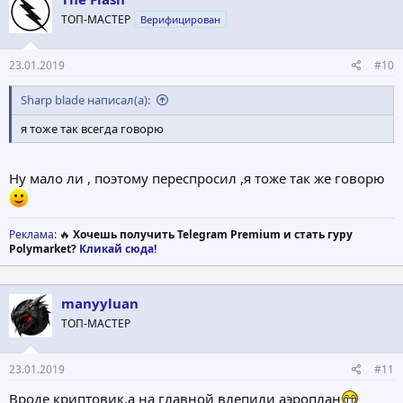
ТОП-МАСТЕР
Верифицирован
23.01.2019
#10
Sharp blade написал(а):
я тоже так всегда говорю
Ну мало ли , поэтому переспросил ,я тоже так же говорю
Реклама
: 🔥
Хочешь получить Telegram Premium и стать гуру
Polymarket?
Кликай сюда!
manyyluan
ТОП-МАСТЕР
23.01.2019
#11
Вроде криптовик,а на главной влепили аэроплан