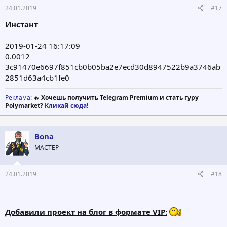
24.01.2019
#17
Инстант
2019-01-24 16:17:09
0.0012
3c91470e6697f851cb0b05ba2e7ecd30d8947522b9a3746ab
2851d63a4cb1fe0
Реклама
: 🔥
Хочешь получить Telegram Premium и стать гуру
Polymarket?
Кликай сюда!
Bona
МАСТЕР
24.01.2019
#18
Добавили проект на блог в формате VIP: