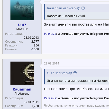
и
и
Rauanhan написал(а):
:
Кавасаки - Нагоя п1 2 50$
Значит деньги вы поставили на На
U-47
МАСТЕР
Регистрация
Реклама
: 🔥
Хочешь получить Telegram Pre
28.06.2013
Сообщения
2,777
Реакции
856
Поинты
0.000
28.03.2014
U-47 написал(а):
Значит деньги вы поставили на Нагою,
нет поставил против Кавасаки или X
Rauanhan
Любитель
Регистрация
Реклама
: 🔥
Хочешь получить Telegram Pre
02.01.2011
Чтобы иметь то чего не имел надо делать то
Сообщения
1,760