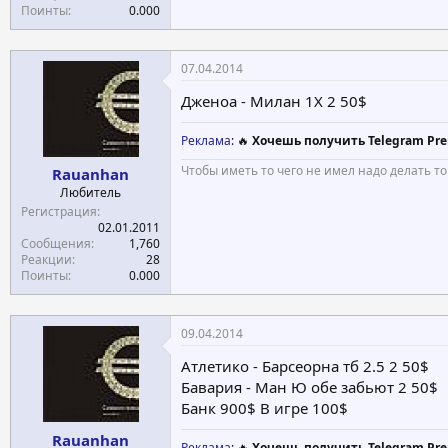
Поинты
0.000
07.04.2014
Дженоа - Милан 1Х 2 50$
Реклама
: 🔥
Хочешь получить Telegram Pre
Чтобы иметь то чего не имел надо делать то
Rauanhan
Любитель
Регистрация
02.01.2011
Сообщения
1,760
Реакции
28
Поинты
0.000
09.04.2014
Атлетико - Барсеорна тб 2.5 2 50$
Бавария - Ман Ю обе забьют 2 50$
Банк 900$ В игре 100$
Rauanhan
Реклама
: 🔥
Хочешь получить Telegram Pre