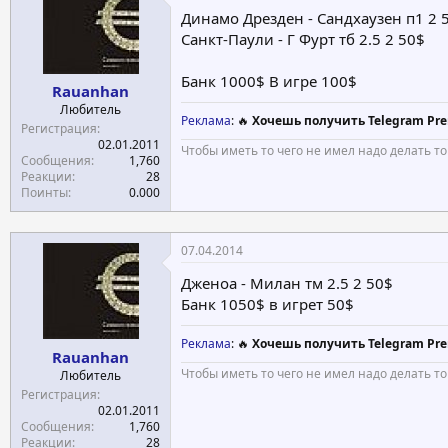
Динамо Дрезден - Сандхаузен п1 2 
Санкт-Паули - Г Фурт тб 2.5 2 50$
Банк 1000$ В игре 100$
Rauanhan
Любитель
Реклама
: 🔥
Хочешь получить Telegram Pre
Регистрация
02.01.2011
Чтобы иметь то чего не имел надо делать то
Сообщения
1,760
Реакции
28
Поинты
0.000
07.04.2014
Дженоа - Милан тм 2.5 2 50$
Банк 1050$ в игрет 50$
Реклама
: 🔥
Хочешь получить Telegram Pre
Rauanhan
Чтобы иметь то чего не имел надо делать то
Любитель
Регистрация
02.01.2011
Сообщения
1,760
Реакции
28