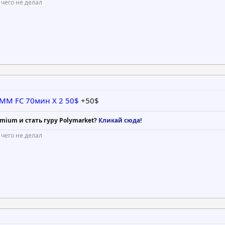
 чего не делал
 DPMM FC 70мин X 2 50$
+50$
mium и стать гуру Polymarket?
Кликай сюда!
 чего не делал