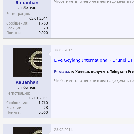
Чтобы иметь то чего не имел надо делать то
Rauanhan
Любитель
Регистрация
02.01.2011
Сообщения
1,760
Реакции
28
Поинты
0.000
28.03.2014
Live Geylang International - Brunei
Реклама
: 🔥
Хочешь получить Telegram Pre
Чтобы иметь то чего не имел надо делать то
Rauanhan
Любитель
Регистрация
02.01.2011
Сообщения
1,760
Реакции
28
Поинты
0.000
28.03.2014