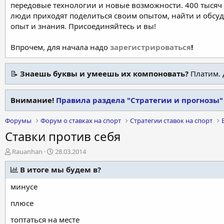
передовые технологии и новые возможности. 400 тысяч 
люди приходят поделиться своим опытом, найти и обсу
опыт и знания. Присоединяйтесь и вы!
Впрочем, для начала надо
зарегистрироваться
!
📝
Знаешь буквы и умеешь их компоновать?
Платим. 
Внимание!
Правила раздела "Стратегии и прогнозы"
Форумы
Форум о ставках на спорт
Стратегии ставок на спорт
Ставки против себя
А
Д
Rauanhan
28.03.2014
в
а
т
В итоге мы будем в?
т
о
а
минусе
р
н
т
а
плюсе
е
ч
м
а
топтаться на месте
ы
л