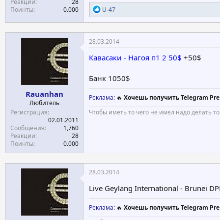
Реакции
28
Р
Поинты
0.000
U-47
е
а
к
ц
28.03.2014
и
и
Кавасаки - Нагоя п1 2 50$
+50$
:
Банк 1050$
Rauanhan
Реклама
: 🔥
Хочешь получить Telegram Pre
Любитель
Регистрация
Чтобы иметь то чего не имел надо делать то
02.01.2011
Сообщения
1,760
Реакции
28
Поинты
0.000
28.03.2014
Live Geylang International - Brunei
Реклама
: 🔥
Хочешь получить Telegram Pre