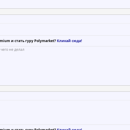
mium и стать гуру Polymarket?
Кликай сюда!
 чего не делал
mium и стать гуру Polymarket?
Кликай сюда!