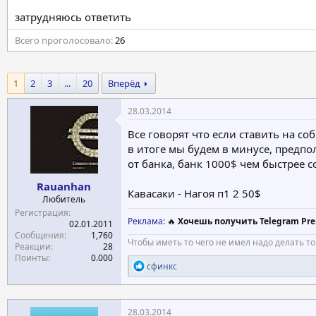
а
затрудняюсь ответить
Всего проголосовало
26
1
2
3
...
20
Вперёд
28.03.2014
Все говорят что если ставить на со
в итоге мы будем в минусе, предпол
от банка, банк 1000$ чем быстрее 
Rauanhan
Кавасаки - Нагоя п1 2 50$
Любитель
Регистрация
Реклама
: 🔥
Хочешь получить Telegram Pre
02.01.2011
Сообщения
1,760
Чтобы иметь то чего не имел надо делать то
Реакции
28
Поинты
0.000
Р
сфинкс
е
а
к
ц
28.03.2014