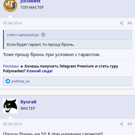
Juliabest
и
ТОП-МАСТЕР
и
:
05.04.2014
#8
спект написал(а):
Если будет гарант, то прошу бронь.
Тоже прошу бронь при условии с гарантом.
Реклама
: 🔥
Хочешь получить Telegram Premium и стать гуру
Polymarket?
Кликай сюда!
Р
andrew_ua
е
а
к
ц
8yura8
и
МАСТЕР
и
:
05.04.2014
#9
Прошу бронь на 50 $ при наличии гаранта!!!