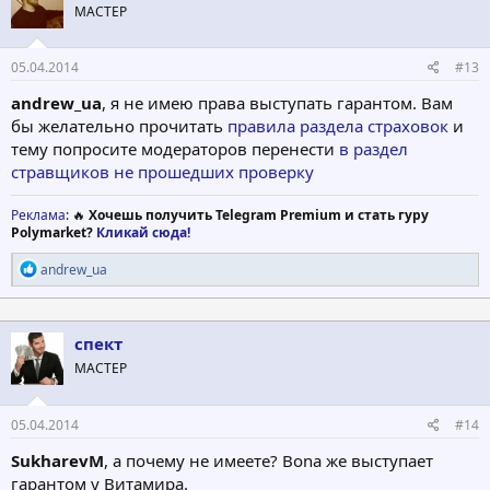
МАСТЕР
05.04.2014
#13
andrew_ua
, я не имею права выступать гарантом. Вам
бы желательно прочитать
правила раздела страховок
и
тему попросите модераторов перенести
в раздел
стравщиков не прошедших проверку
Реклама
: 🔥
Хочешь получить Telegram Premium и стать гуру
Polymarket?
Кликай сюда!
Р
andrew_ua
е
а
к
ц
спект
и
МАСТЕР
и
:
05.04.2014
#14
SukharevM
, а почему не имеете? Bona же выступает
гарантом у Витамира.