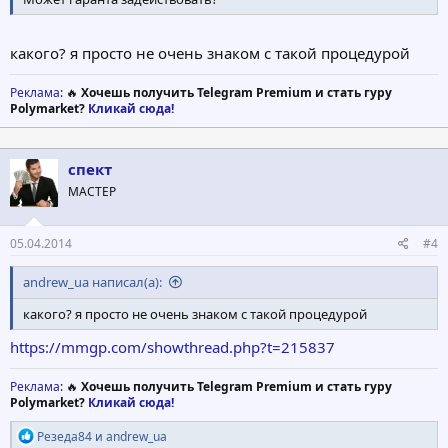
какого? я просто не очень знаком с такой процедурой
Реклама
: 🔥
Хочешь получить Telegram Premium и стать гуру
Polymarket?
Кликай сюда!
спект
МАСТЕР
05.04.2014
#4
andrew_ua написал(а):
какого? я просто не очень знаком с такой процедурой
https://mmgp.com/showthread.php?t=215837
Реклама
: 🔥
Хочешь получить Telegram Premium и стать гуру
Polymarket?
Кликай сюда!
Р
Резеда84
и
andrew_ua