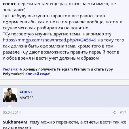
спект
, перечитал там еще раз, оказывается имею, не
знал даже)
тут не буду выступать гарантом все равно, тема
оформлена абы как и не в том разделе вообще, потом в
случае чего как разбираться не понятно.
ТСу посоветую изучить другие темы, например эту
https://mmgp.com/showthread.php?t=245649
на тему того
как должна быть оформлена тема. кроме того в том
разделе ТСу дают возможность править первый пост в
любое время и вести учет должным образом
Реклама
: 🔥
Хочешь получить Telegram Premium и стать гуру
Polymarket?
Кликай сюда!
спект
МАСТЕР
05.04.2014
#17
SukharevM
, тему можно перенести, а отчеты вести так же
как и везде)))