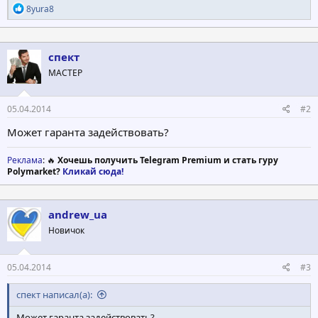
Р
8yura8
е
а
к
ц
спект
и
МАСТЕР
и
:
05.04.2014
#2
Может гаранта задействовать?
Реклама
: 🔥
Хочешь получить Telegram Premium и стать гуру
Polymarket?
Кликай сюда!
andrew_ua
Новичок
05.04.2014
#3
спект написал(а):
Может гаранта задействовать?