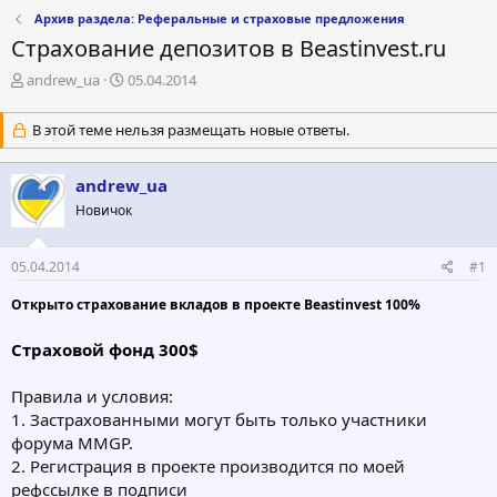
Архив раздела: Реферальные и страховые предложения
Страхование депозитов в Веastinvest.ru
А
Д
andrew_ua
05.04.2014
в
а
т
т
В этой теме нельзя размещать новые ответы.
о
а
р
н
т
а
andrew_ua
е
ч
Новичок
м
а
ы
л
а
05.04.2014
#1
Открыто страхование вкладов в проекте Beastinvest 100%
Cтраховой фонд 300$
Правила и условия:
1. Застрахованными могут быть только участники
форума MMGP.
2. Регистрация в проекте производится по моей
рефссылке в подписи