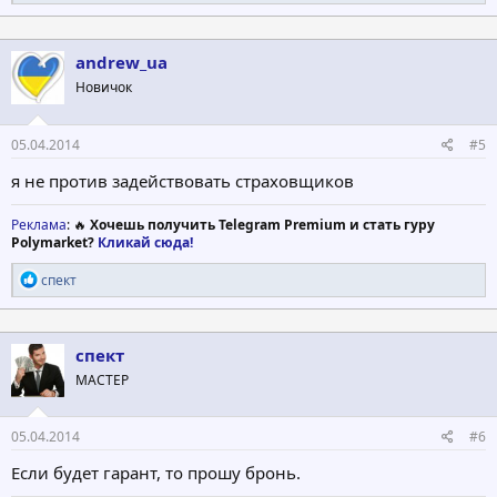
е
а
к
ц
andrew_ua
и
Новичок
и
:
05.04.2014
#5
я не против задействовать страховщиков
Реклама
: 🔥
Хочешь получить Telegram Premium и стать гуру
Polymarket?
Кликай сюда!
Р
спект
е
а
к
ц
спект
и
МАСТЕР
и
:
05.04.2014
#6
Если будет гарант, то прошу бронь.