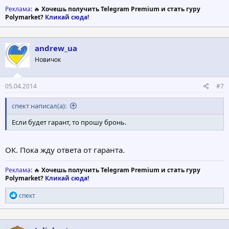
Реклама
: 🔥
Хочешь получить Telegram Premium и стать гуру
Polymarket?
Кликай сюда!
andrew_ua
Новичок
05.04.2014
#7
спект написал(а):
Если будет гарант, то прошу бронь.
ОК. Пока жду ответа от гаранта.
Реклама
: 🔥
Хочешь получить Telegram Premium и стать гуру
Polymarket?
Кликай сюда!
Р
спект
е
а
к
ц