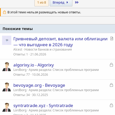
к
Last
1 из 8
Вперёд
ц
и
В этой теме нельзя размещать новые ответы.
и
:
Похожие темы
С
Гривневый депозит, валюта или облигации
т
— что выгоднее в 2026 году
а
Alcest
Новости банков и страхования
т
Ответы
1
21.06.2026
ь
З
algorixy.io - Algorixy
я
а
Lordborg
Архив раздела: Список проблемных программ
Ответы
77
10.06.2026
к
р
З
bevoyage.org - Bevoyage
а
Lordborg
Архив раздела: Список проблемных программ
т
Ответы
34
30.12.2025
к
а
р
З
syntratrade.xyz - Syntratrade
а
Lordborg
Архив раздела: Список проблемных программ
т