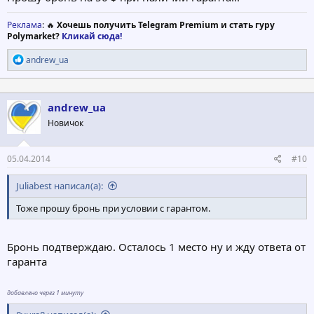
Реклама
: 🔥
Хочешь получить Telegram Premium и стать гуру
Polymarket?
Кликай сюда!
Р
andrew_ua
е
а
к
ц
andrew_ua
и
Новичок
и
:
05.04.2014
#10
Juliabest написал(а):
Тоже прошу бронь при условии с гарантом.
Бронь подтверждаю. Осталось 1 место ну и жду ответа от
гаранта
добавлено через 1 минуту