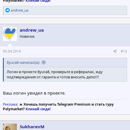
Polymarket?
Кликай сюда!
Р
andrew_ua
е
а
к
ц
andrew_ua
и
Новичок
и
:
05.04.2014
#12
8yura8 написал(а):
Логин в проекте 8yura8, проверьте в рефералах, жду
подтверждения от гаранта и готов вносить депо!!!
Ваш логин увидел в проекте.
Реклама
: 🔥
Хочешь получить Telegram Premium и стать гуру
Polymarket?
Кликай сюда!
SukharevM