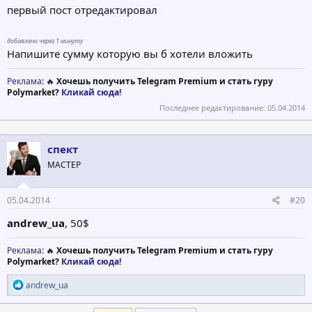
первый пост отредактировал
добавлено через 1 минуту
Напишите сумму которую вы б хотели вложить
Реклама
: 🔥
Хочешь получить Telegram Premium и стать гуру
Polymarket?
Кликай сюда!
Последнее редактирование:
05.04.2014
спект
МАСТЕР
05.04.2014
#20
andrew_ua
, 50$
Реклама
: 🔥
Хочешь получить Telegram Premium и стать гуру
Polymarket?
Кликай сюда!
Р
andrew_ua
е
а