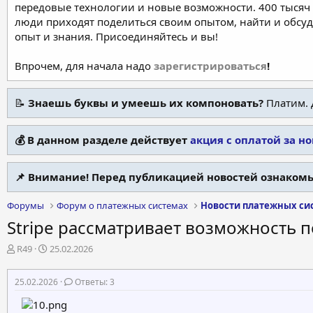
передовые технологии и новые возможности. 400 тысяч 
люди приходят поделиться своим опытом, найти и обсу
опыт и знания. Присоединяйтесь и вы!
Впрочем, для начала надо
зарегистрироваться
!
📝
Знаешь буквы и умеешь их компоновать?
Платим. 
💰 В данном разделе действует
акция с оплатой за н
📌 Внимание! Перед публикацией новостей ознакомь
Форумы
Форум о платежных системах
Новости платежных си
Stripe рассматривает возможность п
А
Д
R49
25.02.2026
в
а
т
т
25.02.2026
Ответы: 3
о
а
р
н
т
а