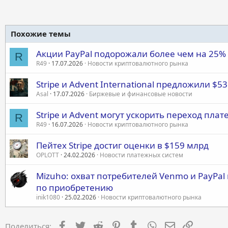
к
ц
и
и
Похожие темы
:
Акции PayPal подорожали более чем на 25% и
R
R49
17.07.2026
Новости криптовалютного рынка
Stripe и Advent International предложили $53
Asal
17.07.2026
Биржевые и финансовые новости
Stripe и Advent могут ускорить переход пла
R
R49
16.07.2026
Новости криптовалютного рынка
Пейтех Stripe достиг оценки в $159 млрд
OPLOTT
24.02.2026
Новости платежных систем
Mizuho: охват потребителей Venmo и PayPal
по приобретению
inik1080
25.02.2026
Новости криптовалютного рынка
Facebook
Twitter
Reddit
Pinterest
Tumblr
WhatsApp
Электронная 
Ссылка
Поделиться: