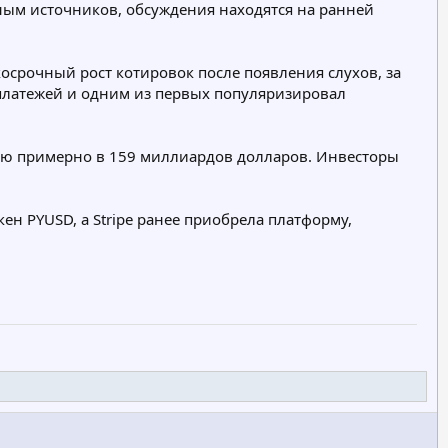
нным источников, обсуждения находятся на ранней
р
р
р
и
и
и
я
я
я
осрочный рост котировок после появления слухов, за
-платежей и одним из первых популяризировал
нию примерно в 159 миллиардов долларов. Инвесторы
н PYUSD, а Stripe ранее приобрела платформу,