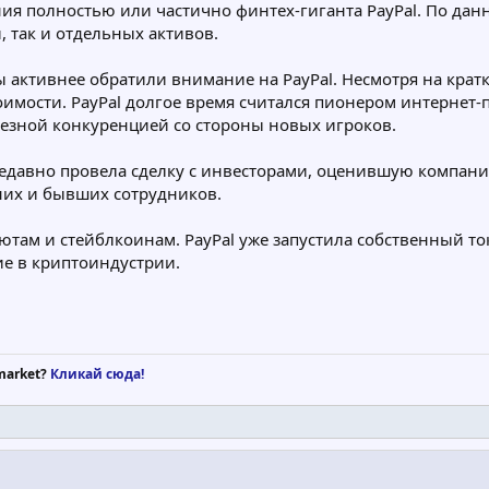
ния полностью или частично финтех-гиганта PayPal. По да
, так и отдельных активов.
активнее обратили внимание на PayPal. Несмотря на кратк
оимости. PayPal долгое время считался пионером интернет
ьезной конкуренцией со стороны новых игроков.
 недавно провела сделку с инвесторами, оценившую компа
них и бывших сотрудников.
ам и стейблкоинам. PayPal уже запустила собственный токе
ие в криптоиндустрии.
market?
Кликай сюда!