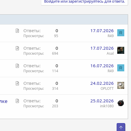
Войдите или зарегистрируйтесь для ответа.
С
Ответы
0
17.07.2026
R
т
Просмотры
95
R49
а
С
Ответы
0
17.07.2026
т
т
Просмотры
694
Asal
ь
а
я
С
Ответы
0
16.07.2026
т
R
т
Просмотры
114
R49
ь
а
я
С
Ответы
0
24.02.2026
т
т
Просмотры
314
OPLOTT
ь
а
я
С
лке
Ответы
0
25.02.2026
т
т
Просмотры
203
inik1080
ь
а
я
т
ь
Свер
я