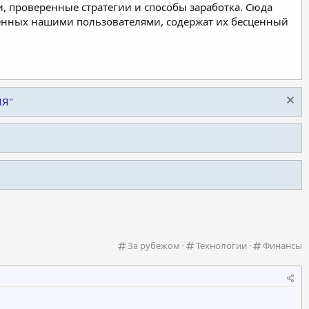
, проверенные стратегии и способы заработка. Сюда
ленных нашими пользователями, содержат их бесценный
ИЯ"
К
К
К
За рубежом
Технологии
Финансы
а
а
а
т
т
т
е
е
е
г
г
г
о
о
о