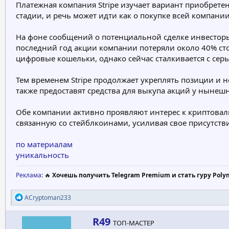
Платежная компания Stripe изучает вариант приобрете
е
ч
стадии, и речь может идти как о покупке всей компании
м
а
ы
л
а
На фоне сообщений о потенциальной сделке инвесторы 
последний год акции компании потеряли около 40% ст
цифровые кошельки, однако сейчас сталкивается с сер
Тем временем Stripe продолжает укреплять позиции и
также предоставят средства для выкупа акций у нынеш
Обе компании активно проявляют интерес к криптовалют
связанную со стейблкоинами, усиливая свое присутств
по материалам
уникальность
Реклама
: 🔥
Хочешь получить Telegram Premium и стать гуру Poly
Р
ACryptoman233
е
а
А
R49
к
ТОП-МАСТЕР
в