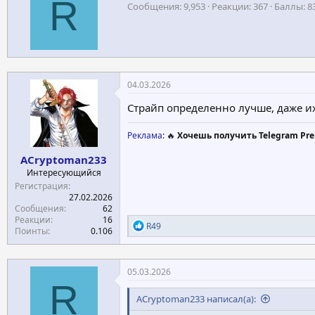
R
ц
Сообщения
9,953
Реакции
367
Баллы
8
т
и
и
о
:
р
04.03.2026
Страйп определенно лучше, даже и
Реклама
: 🔥
Хочешь получить Telegram Pre
ACryptoman233
Интересующийся
Регистрация
27.02.2026
Сообщения
62
Реакции
16
Р
R49
Поинты
0.106
е
а
к
ц
05.03.2026
и
R
и
ACryptoman233 написал(а):
: