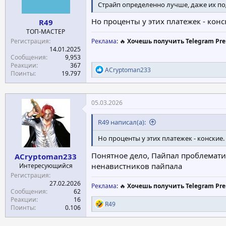
Страйп определенно лучше, даже их п
Но проценты у этих платежек - конс
R49
ТОП-МАСТЕР
Регистрация
Реклама
: 🔥
Хочешь получить Telegram Pre
14.01.2025
Сообщения
9,953
Реакции
367
Р
ACryptoman233
Поинты
19.797
е
а
к
ц
05.03.2026
и
и
R49 написал(а):
:
Но проценты у этих платежек - конские.
Понятное дело, Пайпал проблематич
ACryptoman233
ненавистников пайпала
Интересующийся
Регистрация
27.02.2026
Реклама
: 🔥
Хочешь получить Telegram Pre
Сообщения
62
Реакции
16
Р
R49
Поинты
0.106
е
а