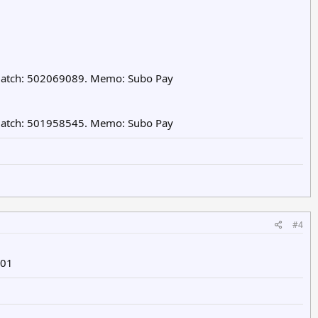
Batch: 502069089. Memo: Subo Pay
Batch: 501958545. Memo: Subo Pay
#4
601