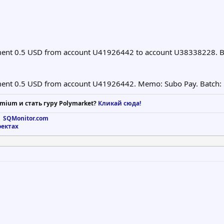
yment 0.5 USD from account U41926442 to account U38338228. 
yment 0.5 USD from account U41926442. Memo: Subo Pay. Batch
mium и стать гуру Polymarket?
Кликай сюда!
 SQMonitor.com
оектах