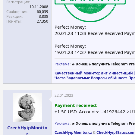
Регистрация
10.11.2008
Сообщения
60,039
Реакции
3,838
Поинты
27.350
Perfect Money:
20.01.23 11:33 Receive Received Pa
Perfect Money:
19.01.23 14:37 Receive Received Pa
Реклама
: 🔥
Хочешь получить Telegram Pre
Качественный Мониторинг Инвестиций |
Часто Задаваемые Вопросы об Инвест-Пр
22.01.2023
Payment received:
+1.50 USD. Accounts: U41926442->U1
Реклама
: 🔥
Хочешь получить Telegram Pre
CzechHyipMonito
CzechHyipMonitor.cz
&
CheckHyipStatus.co
r