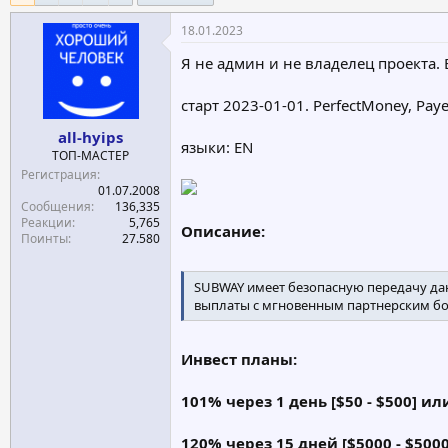
е
ч
18.01.2023
м
а
ы
л
Я не админ и не владелец проекта.
а
старт 2023-01-01. PerfectMoney, Paye
all-hyips
языки: EN
ТОП-МАСТЕР
Регистрация
01.07.2008
Сообщения
136,335
Реакции
5,765
Описание:
Поинты
27.580
SUBWAY имеет безопасную передачу да
выплаты с мгновенным партнерским бо
Инвест планы:
101% через 1 день [$50 - $500] ил
120% через 15 дней [$5000 - $500