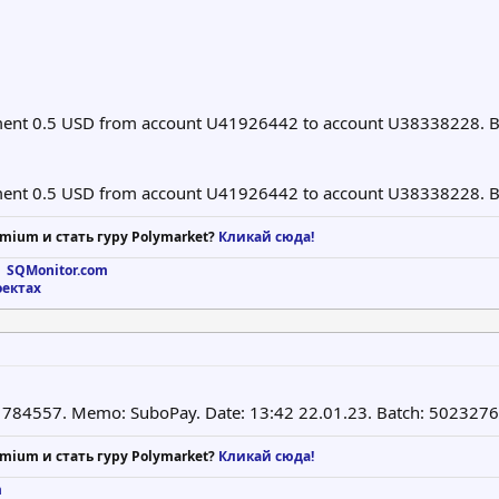
yment 0.5 USD from account U41926442 to account U38338228. 
yment 0.5 USD from account U41926442 to account U38338228. 
mium и стать гуру Polymarket?
Кликай сюда!
 SQMonitor.com
оектах
784557. Memo: SuboPay. Date: 13:42 22.01.23. Batch: 502327
mium и стать гуру Polymarket?
Кликай сюда!
m