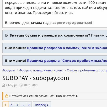
передовые технологии и новые возможности. 400 тысяч 
люди приходят поделиться своим опытом, найти и обсу
опыт и знания. Присоединяйтесь и вы!
Впрочем, для начала надо
зарегистрироваться
!
📝
Знаешь буквы и умеешь их компоновать?
Платим. 
Внимание!
Правила разделов о хайпах, МЛМ и экон
Внимание!
Правила раздела "Список проблемных/н
Форумы
Форум о псевдоинвестициях
Список проблемных прог
SUBOPAY - subopay.com
А
Д
all-hyips
18.01.2023
в
а
т
т
В этой теме нельзя размещать новые ответы.
о
а
р
н
1
2
3
...
7
Вперёд
т
а