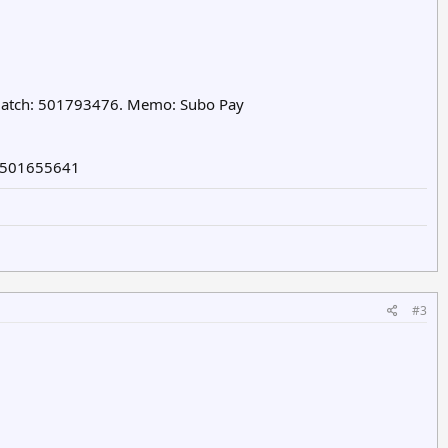
Batch: 501793476. Memo: Subo Pay
: 501655641
#3