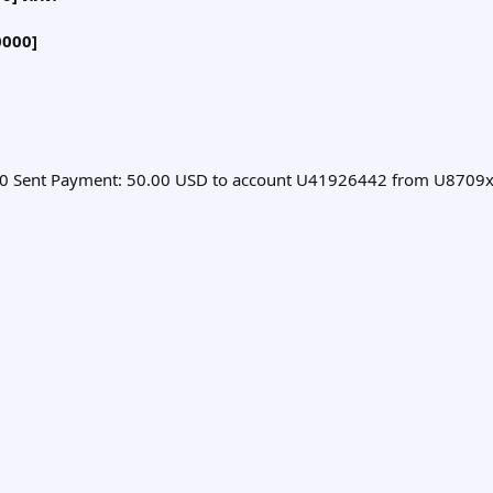
0000]
.00 Sent Payment: 50.00 USD to account U41926442 from U8709xx