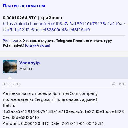
Платит автоматом
0.00010264 BTC ( крайняя )
https://blockchain.info/tx/4b3a7a5a139110b79133a1a210ae
dac5c1a22d0e3bdce432809d48de68f264f0
Реклама
: 🔥
Хочешь получить Telegram Premium и стать гуру
Polymarket?
Кликай сюда!
Vanohyip
МАСТЕР
01.11.2018
#20
Автовыплата с проекта SummerCoin company
пользователю Cergosun ! Благодарю, админ!
Batch:
4b3a7a5a139110b79133a1a210aedac5c1a22d0e3bdce4328
09d48de68f264f0
Amount: 0.000120 BTC Date: 2018-11-01 00:18:31