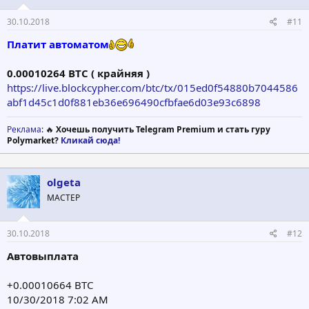
30.10.2018
#11
Платит автоматом
0.00010264 BTC ( крайняя )
https://live.blockcypher.com/btc/tx/015ed0f54880b7044586
abf1d45c1d0f881eb36e696490cfbfae6d03e93c6898
Реклама
: 🔥
Хочешь получить Telegram Premium и стать гуру
Polymarket?
Кликай сюда!
olgeta
МАСТЕР
30.10.2018
#12
Автовыплата
+0.00010664 BTC
10/30/2018 7:02 AM