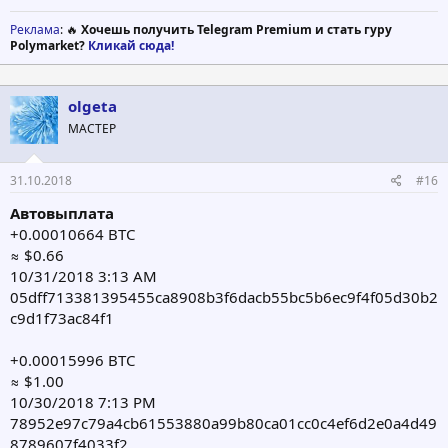
Реклама
: 🔥
Хочешь получить Telegram Premium и стать гуру
Polymarket?
Кликай сюда!
olgeta
МАСТЕР
31.10.2018
#16
Автовыплата
+0.00010664 BTC
≈ $0.66
10/31/2018 3:13 AM
05dff713381395455ca8908b3f6dacb55bc5b6ec9f4f05d30b2
c9d1f73ac84f1
+0.00015996 BTC
≈ $1.00
10/30/2018 7:13 PM
78952e97c79a4cb61553880a99b80ca01cc0c4ef6d2e0a4d49
8789607f4033f2