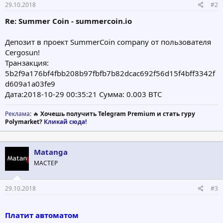
29.10.2018
#2
Re: Summer Coin - summercoin.io
Депозит в проект SummerCoin company от пользователя
Cergosun!
Транзакция:
5b2f9a176bf4fbb208b97fbfb7b82dcac692f56d15f4bff3342f
d609a1a03fe9
Дата:2018-10-29 00:35:21 Сумма: 0.003 BTC
Реклама
: 🔥
Хочешь получить Telegram Premium и стать гуру
Polymarket?
Кликай сюда!
Matanga
МАСТЕР
29.10.2018
#3
Платит автоматом