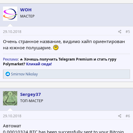
WOH
МАСТЕР
29.10.2018
#5
Очень странное название, видимо хайп ориентирован
на южное полушарие.
Реклама
: 🔥
Хочешь получить Telegram Premium и стать гуру
Polymarket?
Кликай сюда!
Р
Smirnov Nikolay
е
а
к
ц
Sergey37
и
ТОП-МАСТЕР
и
:
29.10.2018
#6
Автомат
0.00010324 BTC has been successfully sent to your Bitcoin