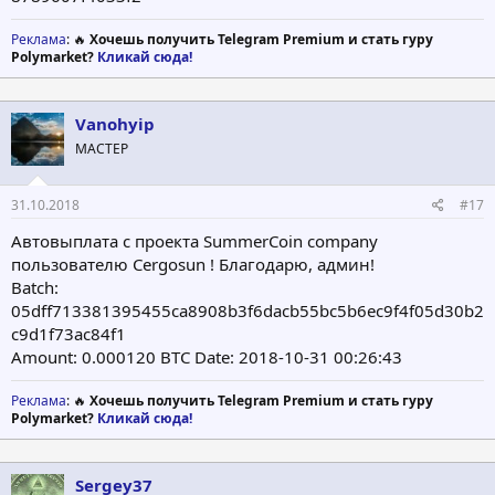
Реклама
: 🔥
Хочешь получить Telegram Premium и стать гуру
Polymarket?
Кликай сюда!
Vanohyip
МАСТЕР
31.10.2018
#17
Автовыплата с проекта SummerCoin company
пользователю Cergosun ! Благодарю, админ!
Batch:
05dff713381395455ca8908b3f6dacb55bc5b6ec9f4f05d30b2
c9d1f73ac84f1
Amount: 0.000120 BTC Date: 2018-10-31 00:26:43
Реклама
: 🔥
Хочешь получить Telegram Premium и стать гуру
Polymarket?
Кликай сюда!
Sergey37