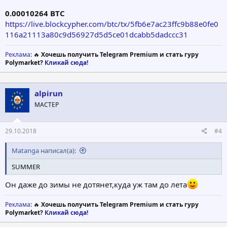
0.00010264 BTC
https://live.blockcypher.com/btc/tx/5fb6e7ac23ffc9b88e0fe0
116a21113a80c9d56927d5d5ce01dcabb5dadccc31
Реклама
: 🔥
Хочешь получить Telegram Premium и стать гуру
Polymarket?
Кликай сюда!
alpirun
МАСТЕР
29.10.2018
#4
Matanga написал(а):
SUMMER
Он даже до зимы не дотянет,куда уж там до лета
Реклама
: 🔥
Хочешь получить Telegram Premium и стать гуру
Polymarket?
Кликай сюда!