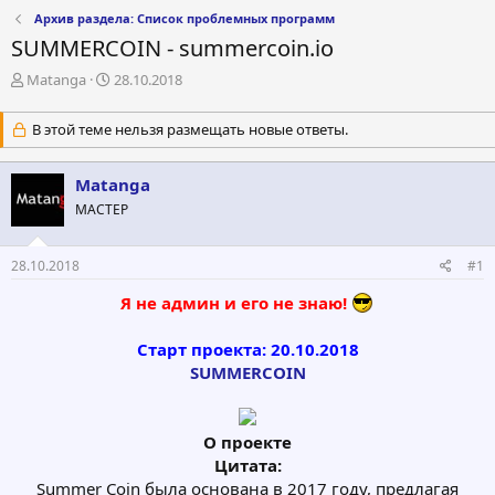
Архив раздела: Список проблемных программ
SUMMERCOIN - summercoin.io
А
Д
Matanga
28.10.2018
в
а
т
т
В этой теме нельзя размещать новые ответы.
о
а
р
н
т
а
Matanga
е
ч
МАСТЕР
м
а
ы
л
а
28.10.2018
#1
Я не админ и его не знаю!
Старт проекта: 20.10.2018
SUMMERCOIN
О проекте
Цитата:
Summer Coin была основана в 2017 году, предлагая