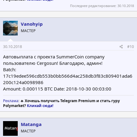
Последнее редактирование:
30.10.2018
Vanohyip
МАСТЕР
30.10.2018
#10
Автовыплата с проекта SummerCoin company
пользователю Cergosun! Благодарю, админ!
Batch:
17c19edee596cdb553b0bb566d4ac258db3f83c809401ada6
200c124a0098986
Amount: 0.000115 BTC Date: 2018-10-30 00:03:00
Реклама
: 🔥
Хочешь получить Telegram Premium и стать гуру
Polymarket?
Кликай сюда!
Matanga
МАСТЕР