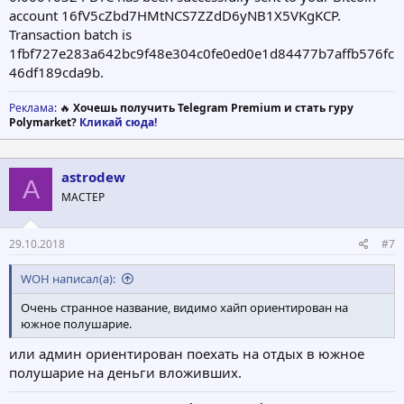
account 16fV5cZbd7HMtNCS7ZZdD6yNB1X5VKgKCP.
Transaction batch is
1fbf727e283a642bc9f48e304c0fe0ed0e1d84477b7affb576fc
46df189cda9b.
Реклама
: 🔥
Хочешь получить Telegram Premium и стать гуру
Polymarket?
Кликай сюда!
astrodew
A
МАСТЕР
29.10.2018
#7
WOH написал(а):
Очень странное название, видимо хайп ориентирован на
южное полушарие.
или админ ориентирован поехать на отдых в южное
полушарие на деньги вложивших.