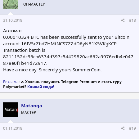
ТОП-МАСТЕР
31.10.2018
#18
Автомат
0.00010324 BTC has been successfully sent to your Bitcoin
account 16fV5cZbd7HMtNCS7ZZdD6yNB1X5VKgKCP.
Transaction batch is
8211152dc36cb6374d397c54429820ac662a9976edb4e047
878e0f1b41d72917.
Have a nice day. Sincerely yours SummerCoin.
Реклама
: 🔥
Хочешь получить Telegram Premium и стать гуру
Polymarket?
Кликай сюда!
Matanga
МАСТЕР
01.11.2018
#19