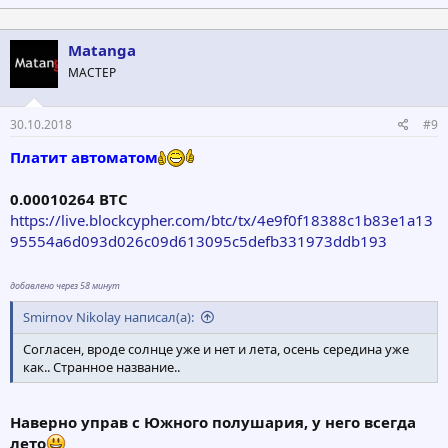
а
к
ц
Matanga
и
МАСТЕР
и
:
30.10.2018
#9
Платит автоматом
0.00010264 BTC
https://live.blockcypher.com/btc/tx/4e9f0f18388c1b83e1a13
95554a6d093d026c09d613095c5defb331973ddb193
добавлено через 58 минут
Smirnov Nikolay написал(а):
Согласен, вроде солнце уже и нет и лета, осень середина уже
как.. Странное название..
Наверно управ с Южного полушария, у него всегда
лето