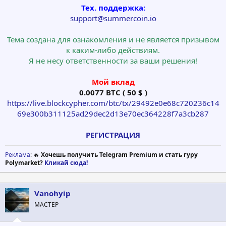
Тех. поддержка:
support@summercoin.io
Тема создана для ознакомления и не является призывом
к каким-либо действиям.
Я не несу ответственности за ваши решения!
Мой вклад
0.0077 BTC ( 50 $ )
https://live.blockcypher.com/btc/tx/29492e0e68c720236c14
69e300b311125ad29dec2d13e70ec364228f7a3cb287
РЕГИСТРАЦИЯ
Реклама
: 🔥
Хочешь получить Telegram Premium и стать гуру
Polymarket?
Кликай сюда!
Vanohyip
МАСТЕР