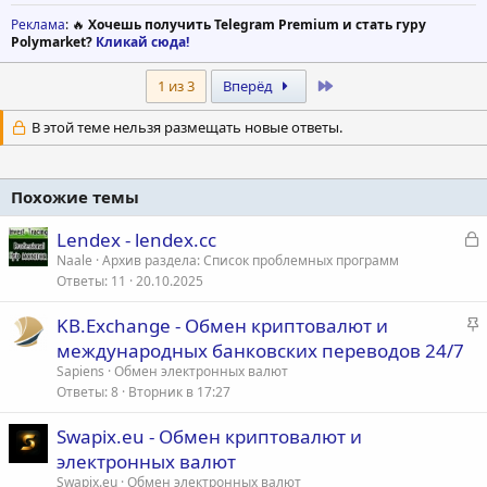
Реклама
: 🔥
Хочешь получить Telegram Premium и стать гуру
Polymarket?
Кликай сюда!
Last
1 из 3
Вперёд
В этой теме нельзя размещать новые ответы.
Похожие темы
З
Lendex - lendex.cc
а
Naale
Архив раздела: Список проблемных программ
Ответы
11
20.10.2025
к
р
З
KB.Exchange - Обмен криптовалют и
а
международных банковских переводов 24/7
т
к
Sapiens
Обмен электронных валют
а
р
Ответы
8
Вторник в 17:27
е
Swapix.eu - Обмен криптовалют и
п
электронных валют
л
е
Swapix.eu
Обмен электронных валют