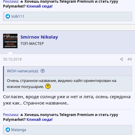
Реклама
: 🔥
Хочешь получить Telegram Premium и стать гуру
Polymarket?
Кликай сюда!
Р
Volk111
е
а
к
ц
Smirnov Nikolay
и
ТОП-МАСТЕР
и
:
30.10.2018
#8
WOH написал(а):
Очень странное название, видимо хайп ориентирован на
южное полушарие.
Согласен, вроде солнце уже и нет и лета, осень середина
уже как.. Странное название..
Реклама
: 🔥
Хочешь получить Telegram Premium и стать гуру
Polymarket?
Кликай сюда!
Р
Matanga
е