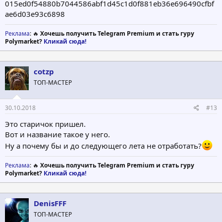
015ed0f54880b7044586abf1d45c1d0f881eb36e696490cfbf
ae6d03e93c6898
Реклама
: 🔥
Хочешь получить Telegram Premium и стать гуру
Polymarket?
Кликай сюда!
cotzp
ТОП-МАСТЕР
30.10.2018
#13
Это старичок пришел.
Вот и название такое у него.
Ну а почему бы и до следующего лета не отработать?
Реклама
: 🔥
Хочешь получить Telegram Premium и стать гуру
Polymarket?
Кликай сюда!
DenisFFF
ТОП-МАСТЕР