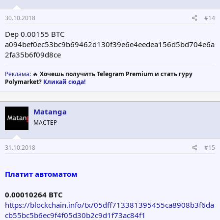
30.10.2018
#14
Dep 0.00155 BTC
a094bef0ec53bc9b69462d130f39e6e4eedea156d5bd704e6a
2fa35b6f09d8ce
Реклама
: 🔥
Хочешь получить Telegram Premium и стать гуру
Polymarket?
Кликай сюда!
Matanga
МАСТЕР
31.10.2018
#15
Платит автоматом
0.00010264 BTC
https://blockchain.info/tx/05dff713381395455ca8908b3f6da
cb55bc5b6ec9f4f05d30b2c9d1f73ac84f1