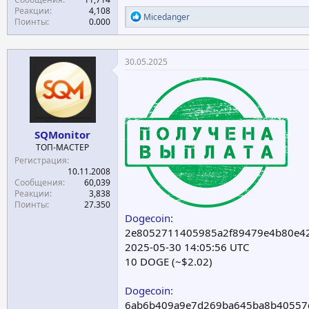
Реакции
4,108
Р
Micedanger
Поинты
0.000
е
а
к
ц
30.05.2025
и
и
:
SQMonitor
ТОП-МАСТЕР
Регистрация
10.11.2008
Сообщения
60,039
Реакции
3,838
Поинты
27.350
Dogecoin:
2e8052711405985a2f89479e4b80e42
2025-05-30 14:05:56 UTC
10 DOGE (~$2.02)
Dogecoin:
6ab6b409a9e7d269ba645ba8b40557