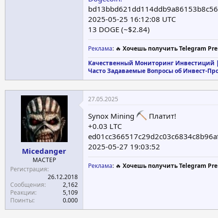
bd13bbd621dd114ddb9a86153b8c56
2025-05-25 16:12:08 UTC
13 DOGE (~$2.84)
Реклама
: 🔥
Хочешь получить Telegram Pre
Качественный Мониторинг Инвестиций |
Часто Задаваемые Вопросы об Инвест-Пр
27.05.2025
Synox Mining
Платит!
+0.03 LTC
ed01cc366517c29d2c03c6834c8b96
2025-05-27 19:03:52
Micedanger
МАСТЕР
Реклама
: 🔥
Хочешь получить Telegram Pre
Регистрация
26.12.2018
Сообщения
2,162
Реакции
5,109
Поинты
0.000