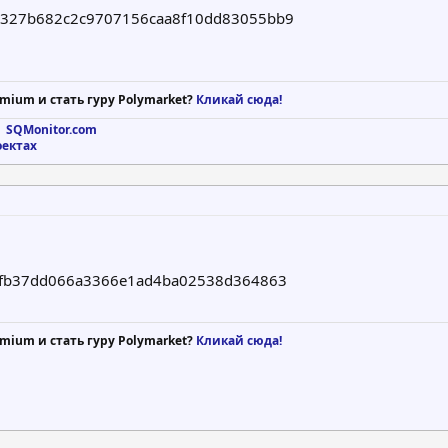
327b682c2c9707156caa8f10dd83055bb9
mium и стать гуру Polymarket?
Кликай сюда!
 SQMonitor.com
оектах
afb37dd066a3366e1ad4ba02538d364863
mium и стать гуру Polymarket?
Кликай сюда!