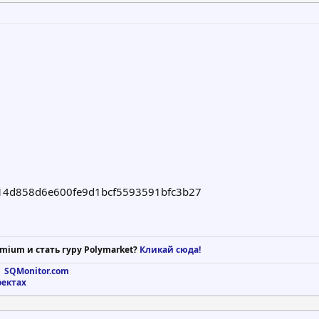
4d858d6e600fe9d1bcf5593591bfc3b27
mium и стать гуру Polymarket?
Кликай сюда!
 SQMonitor.com
оектах