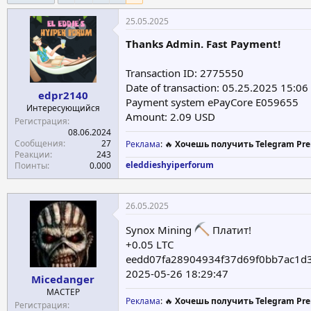
е
ч
25.05.2025
м
а
ы
л
Thanks Admin. Fast Payment!
а
Transaction ID: 2775550
Date of transaction: 05.25.2025 15:06
edpr2140
Payment system ePayCore E059655
Интересующийся
Amount: 2.09 USD
Регистрация
08.06.2024
Сообщения
27
Реклама
: 🔥
Хочешь получить Telegram Pre
Реакции
243
eleddieshyiperforum
Поинты
0.000
26.05.2025
Synox Mining
Платит!
+0.05 LTC
eedd07fa28904934f37d69f0bb7ac1d
2025-05-26 18:29:47
Micedanger
МАСТЕР
Реклама
: 🔥
Хочешь получить Telegram Pre
Регистрация