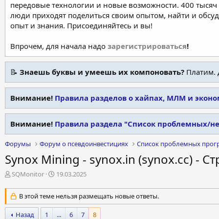
передовые технологии и новые возможности. 400 тысяч 
люди приходят поделиться своим опытом, найти и обсу
опыт и знания. Присоединяйтесь и вы!
Впрочем, для начала надо
зарегистрироваться
!
📝
Знаешь буквы и умеешь их компоновать?
Платим. 
Внимание!
Правила разделов о хайпах, МЛМ и экон
Внимание!
Правила раздела "Список проблемных/н
Форумы
Форум о псевдоинвестициях
Список проблемных прог
Synox Mining - synox.in (synox.cc) - С
А
Д
SQMonitor
19.03.2025
в
а
т
т
В этой теме нельзя размещать новые ответы.
о
а
р
н
Назад
1
...
6
7
8
т
а