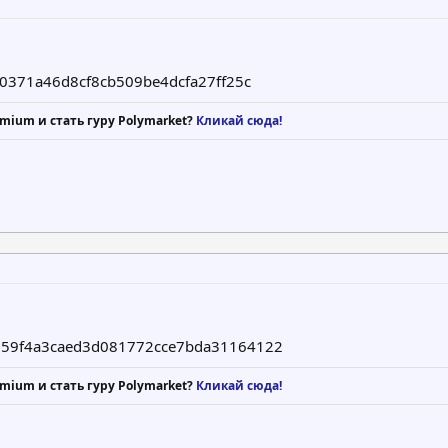
d0371a46d8cf8cb509be4dcfa27ff25c
mium и стать гуру Polymarket?
Кликай сюда!
59f4a3caed3d081772cce7bda31164122
mium и стать гуру Polymarket?
Кликай сюда!