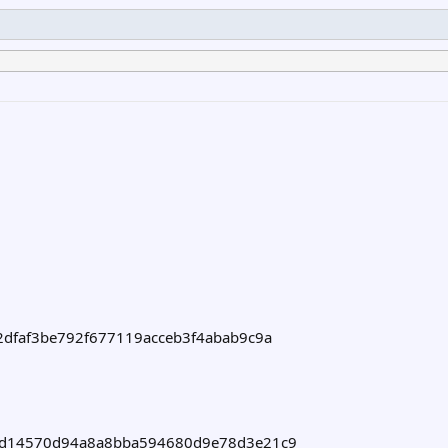
dfaf3be792f677119acceb3f4abab9c9a
d14570d94a8a8bba594680d9e78d3e21c9