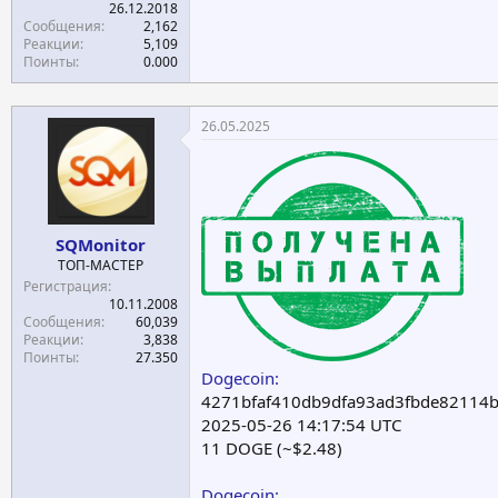
26.12.2018
Сообщения
2,162
Реакции
5,109
Поинты
0.000
26.05.2025
SQMonitor
ТОП-МАСТЕР
Регистрация
10.11.2008
Сообщения
60,039
Реакции
3,838
Поинты
27.350
Dogecoin:
4271bfaf410db9dfa93ad3fbde82114
2025-05-26 14:17:54 UTC
11 DOGE (~$2.48)
Dogecoin: