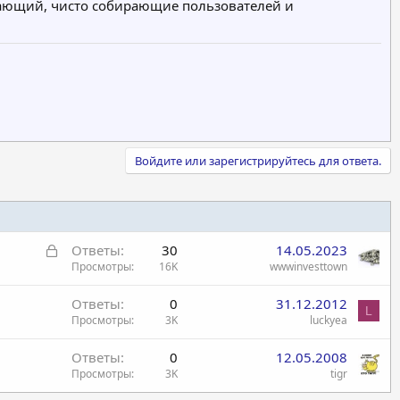
 дающий, чисто собирающие пользователей и
Войдите или зарегистрируйтесь для ответа.
З
Ответы
30
14.05.2023
а
Просмотры
16K
wwwinvesttown
к
Ответы
0
31.12.2012
р
L
Просмотры
3K
luckyea
ы
т
Ответы
0
12.05.2008
а
Просмотры
3K
tigr