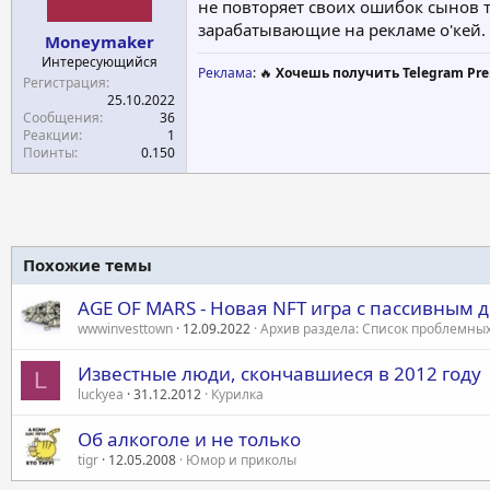
не повторяет своих ошибок сынов 
зарабатывающие на рекламе о'кей.
Moneymaker
Интересующийся
Реклама
: 🔥
Хочешь получить Telegram Pre
Регистрация
25.10.2022
Сообщения
36
Реакции
1
Поинты
0.150
Похожие темы
AGE OF MARS - Новая NFT игра с пассивным д
wwwinvesttown
12.09.2022
Архив раздела: Список проблемны
Известные люди, скончавшиеся в 2012 году
L
luckyea
31.12.2012
Курилка
Об алкоголе и не только
tigr
12.05.2008
Юмор и приколы