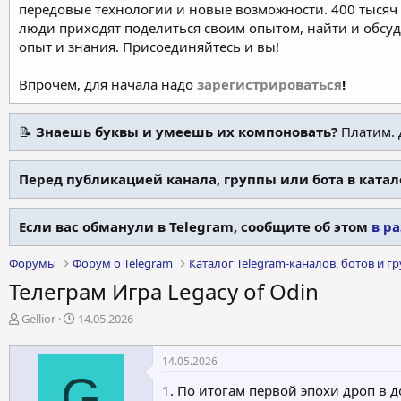
передовые технологии и новые возможности. 400 тысяч 
люди приходят поделиться своим опытом, найти и обсу
опыт и знания. Присоединяйтесь и вы!
Впрочем, для начала надо
зарегистрироваться
!
📝
Знаешь буквы и умеешь их компоновать?
Платим. 
Перед публикацией канала, группы или бота в катал
Если вас обманули в Telegram, сообщите об этом
в р
Форумы
Форум о Telegram
Каталог Telegram-каналов, ботов и г
Телеграм Игра Legacy of Odin
А
Д
Gellior
14.05.2026
в
а
т
т
14.05.2026
о
а
G
р
н
1. По итогам первой эпохи дроп в 
т
а