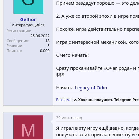
Причем раздадут хорошо — это дела
е
ч
м
а
2. А уже со второй эпохи в игре п
ы
л
Gellior
а
Интересующийся
Похоже, игра действительно персп
Регистрация
25.06.2022
Сообщения
18
Игра с интересной механикой, кот
Реакции
5
Поинты
0.000
С чего начать:
Сразу прокачивайте «Очаг рода» и 
$$$
Начать:
Legacy of Odin
Реклама
: 🔥
Хочешь получить Telegram Pre
39 мин. назад
M
Я играл в эту игру ещё давно, ког
получать за их приглашение, ну и 