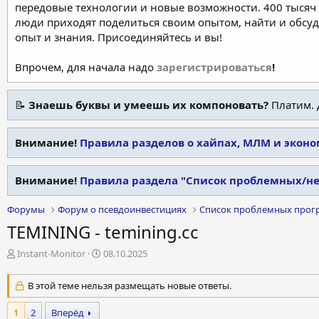
передовые технологии и новые возможности. 400 тысяч 
люди приходят поделиться своим опытом, найти и обсу
опыт и знания. Присоединяйтесь и вы!
Впрочем, для начала надо
зарегистрироваться
!
📝
Знаешь буквы и умеешь их компоновать?
Платим. 
Внимание!
Правила разделов о хайпах, МЛМ и экон
Внимание!
Правила раздела "Список проблемных/н
Форумы
Форум о псевдоинвестициях
Список проблемных прог
TEMINING - temining.cc
А
Д
Instant-Monitor
08.10.2025
в
а
т
т
В этой теме нельзя размещать новые ответы.
о
а
р
н
1
2
Вперёд
т
а