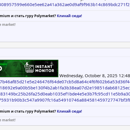
n/00308957599e660e5ee62a41a362ae0d9af9f963b14c869bdc271f
mium и стать гуру Polymarket?
Кликай сюда!
e market!
Wednesday, October 8, 2025 12:48
4a07b46af85d21e5e246476f64de07cb5d8a64c4f6f602b6a53d36f4
f3718692e9a00b5be130f4b2ab1fa3b38ea07d2e19851dab68125e
aa883149bc25b26fa25d0eab1035ef1bde4e5e3b7fc95cd11e5b9a3
2375931b90b3c547a9907fc16a54910746a884581459727747bf3f
mium и стать гуру Polymarket?
Кликай сюда!
e market!