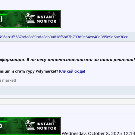
d8496ab1f5587ada8c89bde8cb3a818f6b87b733d9e64ee40d385e9d6ae30cc
нформации. Я не несу ответственности за ваши решения!
mium и стать гуру Polymarket?
Кликай сюда!
e market!
Wednesday, October 8, 2025 12:14