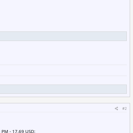
#2
 PM - 17.69 USD: