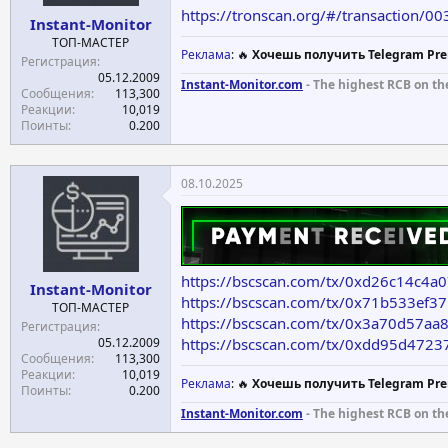
https://tronscan.org/#/transactio
Instant-Monitor
ТОП-МАСТЕР
Реклама
: 🔥
Хочешь получить Telegram Pre
Регистрация
05.12.2009
Instant-Monitor.com
- The highest RCB on th
Сообщения
113,300
Реакции
10,019
Поинты
0.200
08.10.2025
https://bscscan.com/tx/0xd26c14c
Instant-Monitor
https://bscscan.com/tx/0x71b533e
ТОП-МАСТЕР
https://bscscan.com/tx/0x3a70d57
Регистрация
https://bscscan.com/tx/0xdd95d47
05.12.2009
Сообщения
113,300
Реакции
10,019
Реклама
: 🔥
Хочешь получить Telegram Pre
Поинты
0.200
Instant-Monitor.com
- The highest RCB on th