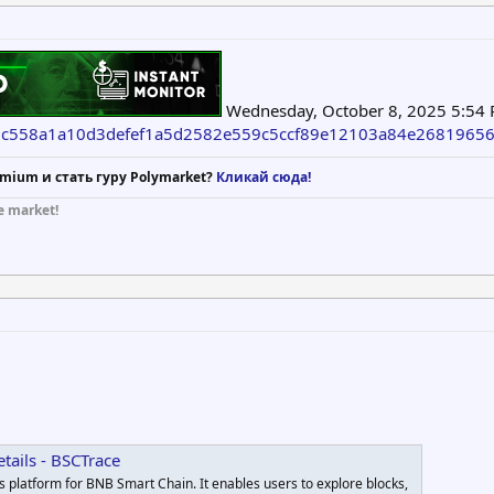
Wednesday, October 8, 2025 5:54 
a89c558a1a10d3defef1a5d2582e559c5ccf89e12103a84e2681965
mium и стать гуру Polymarket?
Кликай сюда!
e market!
tails - BSCTrace
s platform for BNB Smart Chain. It enables users to explore blocks,