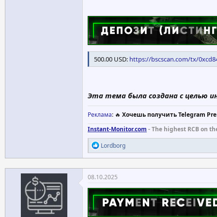
500.00 USD:
https://bscscan.com/tx/0xc
Эта тема была создана с целью и
Реклама
: 🔥
Хочешь получить Telegram Pre
Instant-Monitor.com
- The highest RCB on th
Р
Lordborg
е
а
к
ц
08.10.2025
и
и
: