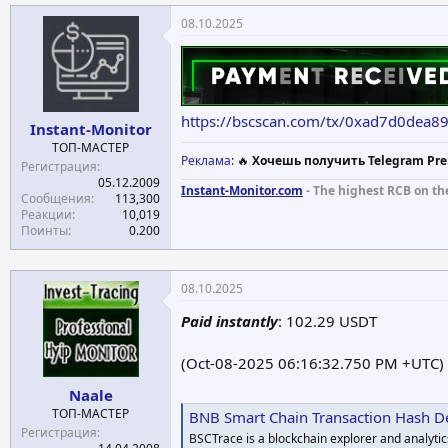
08.10.2025
https://bscscan.com/tx/0xad7d0de
Instant-Monitor
ТОП-МАСТЕР
Реклама
: 🔥
Хочешь получить Telegram Pre
Регистрация
05.12.2009
Instant-Monitor.com
- The highest RCB on th
Сообщения
113,300
Реакции
10,019
Поинты
0.200
08.10.2025
Paid instantly
: 102.29 USDT
(Oct-08-2025 06:16:32.750 PM +UTC)
Naale
ТОП-МАСТЕР
BNB Smart Chain Transaction Hash De
Регистрация
BSCTrace is a blockchain explorer and analytic