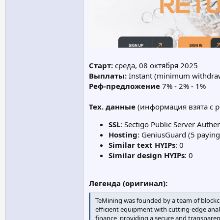
Старт:
среда, 08 октября 2025
Выплаты:
Instant (minimum withdraw
Реф-предложение
7% - 2% - 1%
Тех. данные
(информация взята с ре
SSL
: Sectigo Public Server Authe
Hosting
: GeniusGuard (5 paying
Similar text HYIPs
: 0
Similar design HYIPs
: 0
Легенда (оригинал):
TeMining was founded by a team of blockcha
efficient equipment with cutting-edge anal
finance, providing a secure and transparen