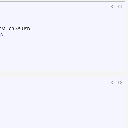
#4
PM - 83.45 USD:
68
#5