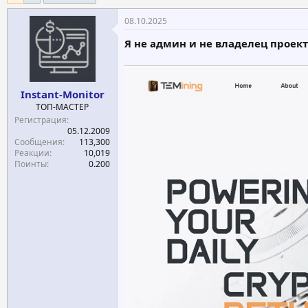
е
ч
08.10.2025
м
а
ы
л
Я не админ и не владелец проект
а
Instant-Monitor
ТОП-МАСТЕР
Регистрация
05.12.2009
Сообщения
113,300
Реакции
10,019
Поинты
0.200