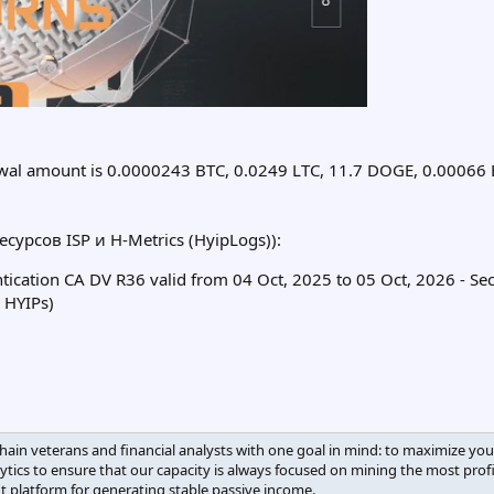
al amount is 0.0000243 BTC, 0.0249 LTC, 11.7 DOGE, 0.00066 
сурсов ISP и H-Metrics (HyipLogs)):
ntication CA DV R36 valid from 04 Oct, 2025 to 05 Oct, 2026 - Se
 HYIPs)
in veterans and financial analysts with one goal in mind: to maximize your
ytics to ensure that our capacity is always focused on mining the most profi
t platform for generating stable passive income.