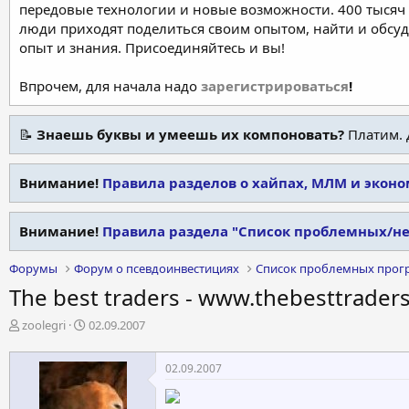
передовые технологии и новые возможности. 400 тысяч 
люди приходят поделиться своим опытом, найти и обсу
опыт и знания. Присоединяйтесь и вы!
Впрочем, для начала надо
зарегистрироваться
!
📝
Знаешь буквы и умеешь их компоновать?
Платим. 
Внимание!
Правила разделов о хайпах, МЛМ и экон
Внимание!
Правила раздела "Список проблемных/н
Форумы
Форум о псевдоинвестициях
Список проблемных прог
The best traders - www.thebesttrader
А
Д
zoolegri
02.09.2007
в
а
т
т
02.09.2007
о
а
р
н
т
а