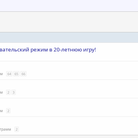
овательский режим в 20-летнюю игру!
мм
64
65
66
мм
2
3
мм
2
ограмм
2