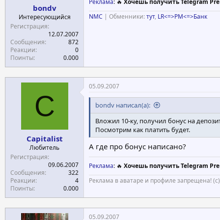
Реклама
: 🔥
Хочешь получить Telegram Pre
bondv
NMC
| Обменники:
тут
,
LR<=>PM<=>Банк
Интересующийся
Регистрация
12.07.2007
Сообщения
872
Реакции
0
Поинты
0.000
05.09.2007
C
bondv написал(а):
Вложил 10-ку, получил бонус на депозит
Посмотрим как платить будет.
Capitalist
А где про бонус написано?
Любитель
Регистрация
09.06.2007
Реклама
: 🔥
Хочешь получить Telegram Pre
Сообщения
322
Реакции
4
Реклама в аватаре и профиле запрещена! (с
Поинты
0.000
05.09.2007