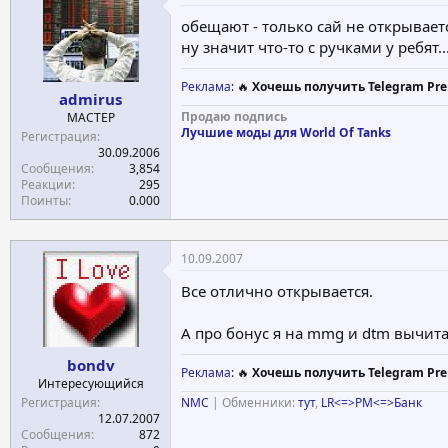
обещают - только сай не открывает
ну значит что-то с ручками у ребят..
Реклама
: 🔥
Хочешь получить Telegram Pre
admirus
Продаю подпись
МАСТЕР
Лучшие моды для World Of Tanks
Регистрация
30.09.2006
Сообщения
3,854
Реакции
295
Поинты
0.000
10.09.2007
Все отлично открывается.
А про бонус я на mmg и dtm вычита
bondv
Реклама
: 🔥
Хочешь получить Telegram Pre
Интересующийся
Регистрация
NMC
| Обменники:
тут
,
LR<=>PM<=>Банк
12.07.2007
Сообщения
872