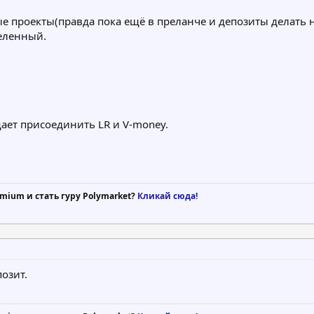
ые проекты(правда пока ещё в преланче и депозиты делать н
еленный.
ает присоединить LR и V-money.
mium и стать гуру Polymarket?
Кликай сюда!
озит.