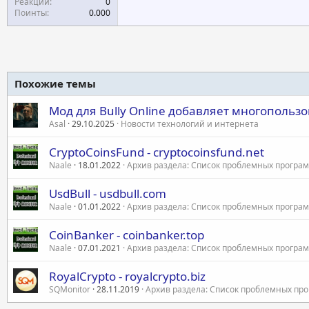
Реакции
0
Поинты
0.000
Похожие темы
Мод для Bully Online добавляет многопольз
Asal
29.10.2025
Новости технологий и интернета
CryptoCoinsFund - cryptocoinsfund.net
Naale
18.01.2022
Архив раздела: Список проблемных програ
UsdBull - usdbull.com
Naale
01.01.2022
Архив раздела: Список проблемных програ
CoinBanker - coinbanker.top
Naale
07.01.2021
Архив раздела: Список проблемных програ
RoyalCrypto - royalcrypto.biz
SQMonitor
28.11.2019
Архив раздела: Список проблемных пр