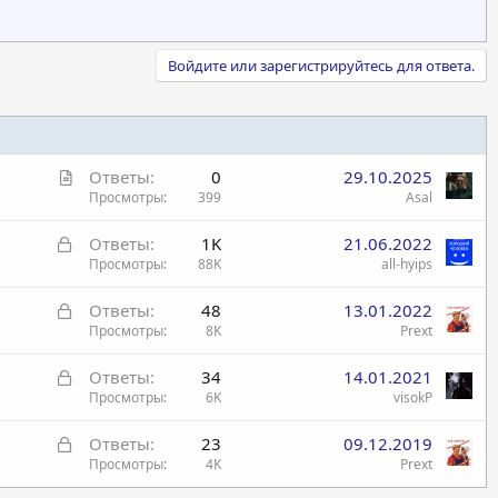
Войдите или зарегистрируйтесь для ответа.
С
Ответы
0
29.10.2025
т
Просмотры
399
Asal
а
З
Ответы
1K
21.06.2022
т
а
Просмотры
88K
all-hyips
ь
к
я
З
Ответы
48
13.01.2022
р
а
Просмотры
8K
Prext
ы
к
т
З
Ответы
34
14.01.2021
р
а
а
Просмотры
6K
visokP
ы
к
т
З
Ответы
23
09.12.2019
р
а
а
Просмотры
4K
Prext
ы
к
т