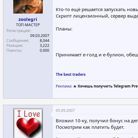
е
ч
Кто-то ещё решается запускать нов
м
а
Скрипт лицензионный, сервер выд
ы
л
zoolegri
а
ТОП-МАСТЕР
Планы:
Регистрация
09.03.2007
Сообщения
8,044
Реакции
3,222
Поинты
0.000
Принимает е-голд и е-булион, обещ
The best traders
Реклама
: 🔥
Хочешь получить Telegram Pre
05.09.2007
Вложил 10-ку, получил бонус на деп
Посмотрим как платить будет.