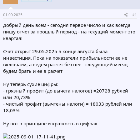
т
а
е
ч
01.09.2025
#1
м
а
ы
л
Добрый день всем - сегодня первое число и как всегда
а
пишу отчет за прошлый период - на текущий момент это
квартал!
Счет открыт 29.05.2025 в конце августа была
инвестиция. Пока на показатели прибыльности ее не
включаем, а ведем расчет без нее - следующий месяц
будем брать и ее в расчет
Ну теперь сухие цифры:
- грязный профит (до вычета налогов) =20728 рублей
или 20,73%
- чистый профит (вычтены налоги) = 18033 рублей или
18,03%
Ну вот в принципе и краткость в цифрах