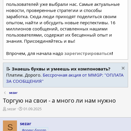
пользователей уже выбрали нас. Самые актуальные
новости, проверенные стратегии и способы
заработка. Сюда люди приходят поделиться своим
опытом, найти и обсудить новые перспективы. 16
миллионов сообщений, оставленных нашими
пользователями, содержат их бесценный опыт и
знания. Присоединяйтесь и вы!
Впрочем, для начала надо
зарегистрироваться
!
📝
Знаешь буквы и умеешь их компоновать?
Платим. Дорого.
Бессрочная акция от MMGP: "ОПЛАТА
ЗА СООБЩЕНИЯ"
sezar
Торгую на свои - а много ли нам нужно
А
Д
sezar
01.09.2025
в
а
т
т
sezar
о
а
S
р
н
Форекс-блогер