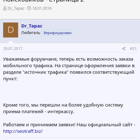
А
Д
Dr_Tapac
18.01.2016
в
а
т
т
о
а
Dr_Tapac
D
р
н
Любитель
Верифицирован
т
а
е
ч
м
а
29.01.2017
#21
ы
л
а
Уважаемые форумчане, теперь есть возможность заказа
мобильного трафика. На странице оформления заявки в
разделе "источник трафика" появился соответствующий
пункт:
Кроме того, мы перешли на более удобную систему
приема платежей - интеркассу.
Работаем и принимаем заявки! Наш официальный сайт -
http://seotraff.biz/