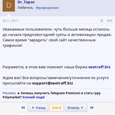
Dr_Tapac
D
Любитель
Верифицирован
05.11.2017
#40
Уважаемые пользователи, чуть больше месяца осталось
до начала предновогодней суеты и активизации продаж.
Самое время "зарядить" свой сайт качественным
трафиком!
Разумеется, в этом вам поможет наша биржа
seotraff.biz
Ждем вас! Все вопросы/замечания/уточнения по услуге
присылайте на
support@seotraff.biz
Реклама
: 🔥
Хочешь получить Telegram Premium и стать гуру
Polymarket?
Кликай сюда!
First
Last
Назад
2 из 4
Вперёд