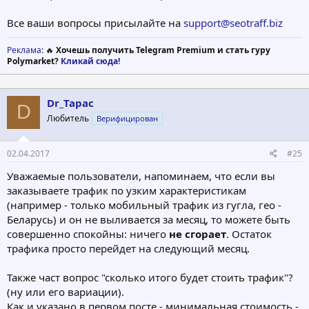
Все ваши вопросы присылайте на
support@seotraff.biz
Реклама
: 🔥
Хочешь получить Telegram Premium и стать гуру
Polymarket?
Кликай сюда!
Dr_Tapac
D
Любитель
Верифицирован
02.04.2017
#25
Уважаемые пользователи, напоминаем, что если вы
заказываете трафик по узким характеристикам
(например - только мобильный трафик из гугла, гео -
Беларусь) и он не выливается за месяц, то можете быть
совершенно спокойны: ничего
не сгорает
. Остаток
трафика просто перейдет на следующий месяц.
Также част вопрос "сколько итого будет стоить трафик"?
(ну или его вариации).
Как и указано в первом посте - минимальная стоимость -