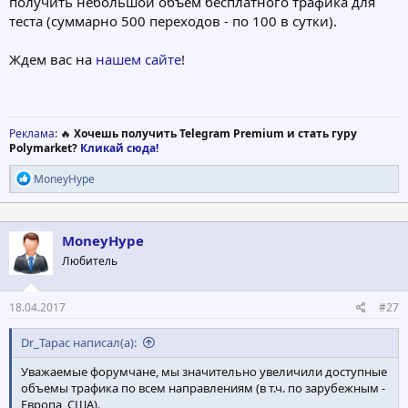
получить небольшой объем бесплатного трафика для
теста (суммарно 500 переходов - по 100 в сутки).
Ждем вас на
нашем сайте
!
Реклама
: 🔥
Хочешь получить Telegram Premium и стать гуру
Polymarket?
Кликай сюда!
Р
MoneyHype
е
а
к
ц
MoneyHype
и
Любитель
и
:
18.04.2017
#27
Dr_Tapac написал(а):
Уважаемые форумчане, мы значительно увеличили доступные
объемы трафика по всем направлениям (в т.ч. по зарубежным -
Европа, США).